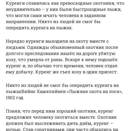
Куренги славились как превосходные охотники, что
неудивительно – у них были быстроходные лыжи,
что могли сами мчать человека в заданном
направлении. Никто из людей не смог бы
опередить куренга на лыжах.
Нередко куренги выходили на охоту вместе с
людьми. Однажды обыкновенный охотник после
долгого преследования нашёл на дороге убитую
козу, что умерла от раны. Вскоре к нему подошёл
куренг и, по обычаю того времени, человек отдал
ему добычу. Куренг же съел козу в один присест.
Никто из людей не смог бы опередить куренга на
лыжахВяйне Хамяляйнен «Лыжная охота на лося»,
1902 год
Поняв, что перед ним хороший охотник, куренг
предложил человеку охотиться вместе. Охотник
должен был выслеживать дичь днём, куренг –
ночью. Став соратниками, они часто общались на