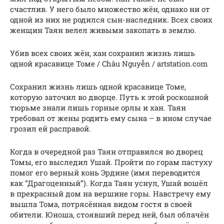
счастлив. У него было множество жён, однако ни от
одной из них не родился сын-наследник. Всех своих
женщин Таян велел живыми закопать в землю.
Убив всех своих жён, хан сохранил жизнь лишь
одной красавице Томе / Châu Nguyễn / artstation.com
Сохранил жизнь лишь одной красавице Томе,
которую заточил во дворце. Путь к этой роскошной
тюрьме знали лишь горные орлы и хан. Таян
требовал от жены родить ему сына – в ином случае
грозил ей расправой.
Когда в очередной раз Таян отправился во дворец
Томы, его выследил Ушай. Пройти по горам пастуху
помог его верный конь Эрдине (имя переводится
как “Драгоценный”). Когда Таян уснул, Ушай вошёл
в прекрасный дом на вершине горы. Навстречу ему
вышла Тома, потрясённая видом гостя в своей
обители. Юноша, стоявший перед ней, был облачён