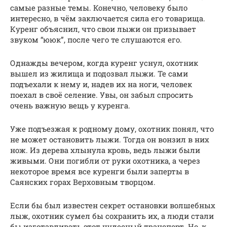
самые разные темы. Конечно, человеку было
интересно, в чём заключается сила его товарища.
Куренг объяснил, что свои лыжи он призывает
звуком “ююк”, после чего те слушаются его.
Однажды вечером, когда куренг уснул, охотник
вышел из жилища и подозвал лыжи. Те сами
подъехали к нему и, надев их на ноги, человек
поехал в своё селение. Увы, он забыл спросить
очень важную вещь у куренга.
Уже подъезжая к родному дому, охотник понял, что
не может остановить лыжи. Тогда он вонзил в них
нож. Из дерева хлынула кровь, ведь лыжи были
живыми. Они погибли от руки охотника, а через
некоторое время все куренги были заперты в
Саянских горах Верховным творцом.
Если бы был известен секрет остановки волшебных
лыж, охотник сумел бы сохранить их, а люди стали
бы изготавливать этот чудесный транспорт. Но, к