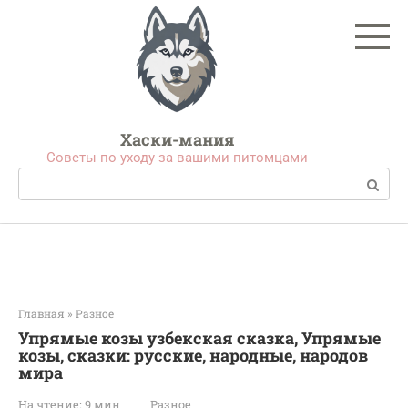
Перейти
к
контенту
Хаски-мания
Советы по уходу за вашими питомцами
Поиск:
Главная
»
Разное
Упрямые козы узбекская сказка, Упрямые
козы, сказки: русские, народные, народов
мира
На чтение:
9 мин
Разное