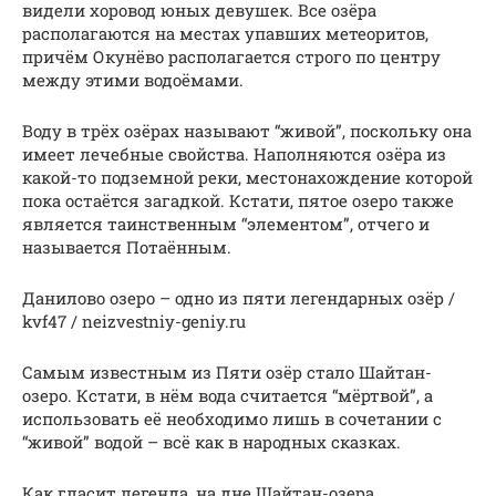
видели хоровод юных девушек. Все озёра
располагаются на местах упавших метеоритов,
причём Окунёво располагается строго по центру
между этими водоёмами.
Воду в трёх озёрах называют “живой”, поскольку она
имеет лечебные свойства. Наполняются озёра из
какой-то подземной реки, местонахождение которой
пока остаётся загадкой. Кстати, пятое озеро также
является таинственным “элементом”, отчего и
называется Потаённым.
Данилово озеро – одно из пяти легендарных озёр /
kvf47 / neizvestniy-geniy.ru
Самым известным из Пяти озёр стало Шайтан-
озеро. Кстати, в нём вода считается “мёртвой”, а
использовать её необходимо лишь в сочетании с
“живой” водой – всё как в народных сказках.
Как гласит легенда, на дне Шайтан-озера