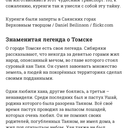
сожалению, куренги так и унесли с собой эту тайну.
Куренги были заперты в Саянских горах
Верховным творцом / Daniel Beilinson / flickr.com
Знаменитая легенда о Томске
О городе Томске есть своя легенда. Сибиряки
рассказывают, что некогда за девятью горами жил
народ, опоясанный мечом, во главе которого стоял
суровый хан Таян. Он сумел завоевать множество
земель, а людей на покорённых территориях сделал
своими подданными.
Одни любили хана, другие боялись, а третьи –
ненавидели. Среди последних был и пастух Ушай,
родина которого была разорена Таяном. Всё своё
время пастух проводил за выпасом лошадей,
которых очень любил. Он не помнил своих
родителей, погубленных Таяном, не имел дома, а
жил под открытым небом. Хан также не был