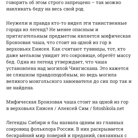
говорить об этом строго запрещено – так можно
накликать беду на весь свой род.
Неужели и правда кто-то видел эти таинственные
города из легенд? Не менее опасным и
притягательным предметом является мифическая
Бронзовая чаша, что стоит на одной из гор в
верховьях Енисея. Как считают тувинцы, тот, кто
даже мельком увидит это сокровище, обретёт массу
бед. Одна из легенд утверждает, что чаша
установлена над могилой Чингисхана. Это кажется
не слишком правдоподобным, но ведь могила
великого монгольского завоевателя до сих пор так и
не найдена.
Мифическая Бронзовая чаша стоит на одной из гор
в верховьях Енисея / Алексей Сим / fotoshkola.net
Легенды Сибири я бы назвала одним из главных
сокровищ фольклора России. В них раскрывается
бескрайний мир поверий и преданий, связанных с