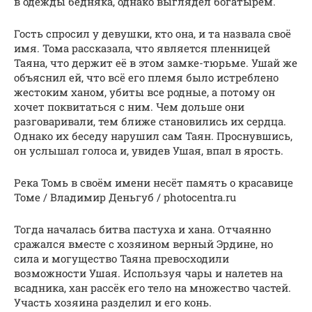
в одежды бедняка, однако выглядел богатырём.
Гость спросил у девушки, кто она, и та назвала своё
имя. Тома рассказала, что является пленницей
Таяна, что держит её в этом замке-тюрьме. Ушай же
объяснил ей, что всё его племя было истреблено
жестоким ханом, убиты все родные, а потому он
хочет поквитаться с ним. Чем дольше они
разговаривали, тем ближе становились их сердца.
Однако их беседу нарушил сам Таян. Проснувшись,
он услышал голоса и, увидев Ушая, впал в ярость.
Река Томь в своём имени несёт память о красавице
Томе / Владимир Деньгуб / photocentra.ru
Тогда началась битва пастуха и хана. Отчаянно
сражался вместе с хозяином верный Эрдине, но
сила и могущество Таяна превосходили
возможности Ушая. Используя чары и налетев на
всадника, хан рассёк его тело на множество частей.
Участь хозяина разделил и его конь.