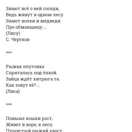
Знают всё о ней соседи,
Ведь живут в одном лесу.
Знают волки и медведи
Про обманщицу …
(Лису)
С. Чертков
***
Рыжая плутовка
Спряталась под ёлкой.
Зайца ждёт хитрюга та.
Как зовут её? …
(Лиса)
***
Повыше кошки рост,
Живет в норе, в лесу.
Пушистый рыжий хвост,