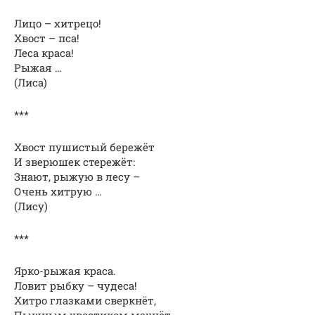
Лицо – хитрецо!
Хвост – пса!
Леса краса!
Рыжая …
(Лиса)
***
Хвост пушистый бережёт
И зверюшек стережёт:
Знают, рыжую в лесу –
Очень хитрую …
(Лису)
***
Ярко-рыжая краса.
Ловит рыбку – чудеса!
Хитро глазками сверкнёт,
Пышным хвостиком махнёт