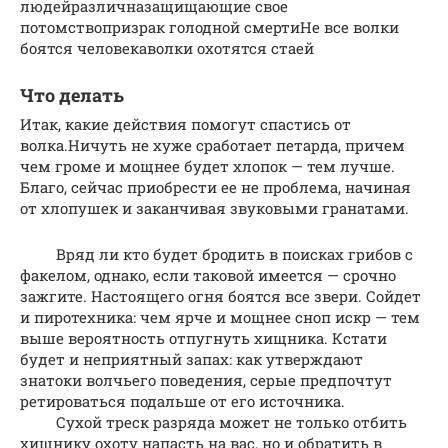
людейразличназащищающие свое
потомствопризрак голодной смертиНе все волки
боятся человекаволки охотятся стаей
Что делать
Итак, какие действия помогут спастись от
волка.Ничуть не хуже сработает петарда, причем
чем громе и мощнее будет хлопок — тем лучше.
Благо, сейчас приобрести ее не проблема, начиная
от хлопушек и заканчивая звуковыми гранатами.
Вряд ли кто будет бродить в поисках грибов с
факелом, однако, если таковой имеется — срочно
зажгите. Настоящего огня боятся все звери. Сойдет
и пиротехника: чем ярче и мощнее сноп искр — тем
выше вероятность отпугнуть хищника. Кстати
будет и неприятный запах: как утверждают
знатоки волчьего поведения, серые предпочтут
ретироваться подальше от его источника.
Сухой треск разряда может не только отбить
хищнику охоту напасть на вас, но и обратить в