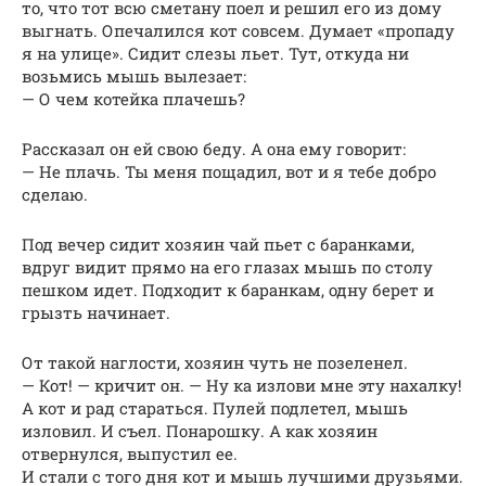
то, что тот всю сметану поел и решил его из дому
выгнать. Опечалился кот совсем. Думает «пропаду
я на улице». Сидит слезы льет. Тут, откуда ни
возьмись мышь вылезает:
— О чем котейка плачешь?
Рассказал он ей свою беду. А она ему говорит:
— Не плачь. Ты меня пощадил, вот и я тебе добро
сделаю.
Под вечер сидит хозяин чай пьет с баранками,
вдруг видит прямо на его глазах мышь по столу
пешком идет. Подходит к баранкам, одну берет и
грызть начинает.
От такой наглости, хозяин чуть не позеленел.
— Кот! — кричит он. — Ну ка излови мне эту нахалку!
А кот и рад стараться. Пулей подлетел, мышь
изловил. И съел. Понарошку. А как хозяин
отвернулся, выпустил ее.
И стали с того дня кот и мышь лучшими друзьями.