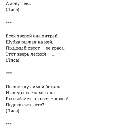
А зовут ее…
(Лиса)
***
Всех зверей она хитрей,
Шубка рыжая на ней.
Пышный хвост — ее краса.
Этот зверь лесной — …
(Лиса)
***
По снежку зимой бежала,
И следы все заметала.
Рыжий мех, а хвост – краса!
Подскажите, кто?
(Лиса)
***