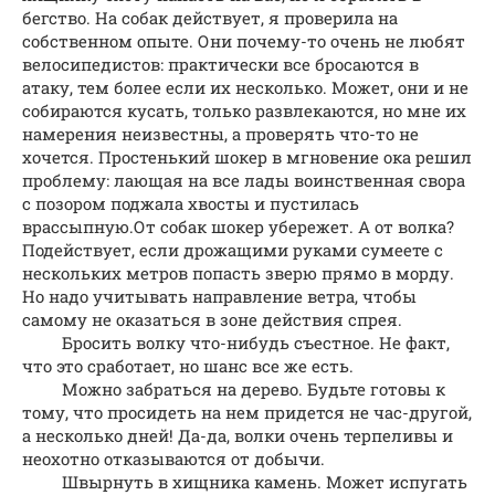
бегство. На собак действует, я проверила на
собственном опыте. Они почему-то очень не любят
велосипедистов: практически все бросаются в
атаку, тем более если их несколько. Может, они и не
собираются кусать, только развлекаются, но мне их
намерения неизвестны, а проверять что-то не
хочется. Простенький шокер в мгновение ока решил
проблему: лающая на все лады воинственная свора
с позором поджала хвосты и пустилась
врассыпную.От собак шокер убережет. А от волка?
Подействует, если дрожащими руками сумеете с
нескольких метров попасть зверю прямо в морду.
Но надо учитывать направление ветра, чтобы
самому не оказаться в зоне действия спрея.
Бросить волку что-нибудь съестное. Не факт,
что это сработает, но шанс все же есть.
Можно забраться на дерево. Будьте готовы к
тому, что просидеть на нем придется не час-другой,
а несколько дней! Да-да, волки очень терпеливы и
неохотно отказываются от добычи.
Швырнуть в хищника камень. Может испугать