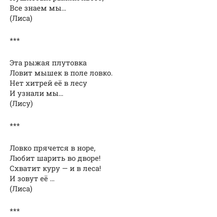
Все знаем мы…
(Лиса)
***
Эта рыжая плутовка
Ловит мышек в поле ловко.
Нет хитрей её в лесу
И узнали мы…
(Лису)
***
Ловко прячется в норе,
Любит шарить во дворе!
Схватит куру — и в леса!
И зовут её …
(Лиса)
***