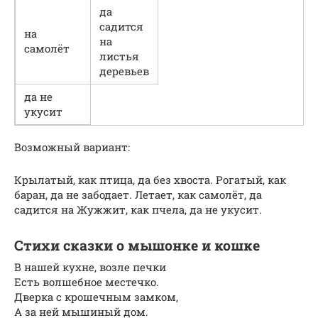
да
садится
на
на
самолёт
листья
деревьев
да не
укусит
Возможный вариант:
Крылатый, как птица, да без хвоста. Рогатый, как
баран, да не забодает. Летает, как самолёт, да
садится на Жужжит, как пчела, да не укусит.
Стихи сказки о мышонке и кошке
В нашей кухне, возле печки
Есть волшебное местечко.
Дверка с крошечным замком,
А за ней мышиный дом.