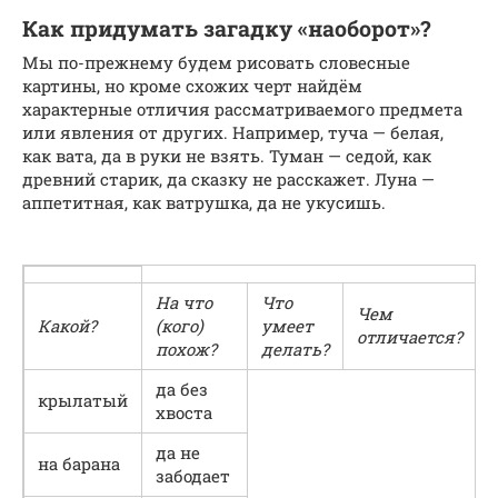
Как придумать загадку «наоборот»?
Мы по-прежнему будем рисовать словесные
картины, но кроме схожих черт найдём
характерные отличия рассматриваемого предмета
или явления от других. Например, туча — белая,
как вата, да в руки не взять. Туман — седой, как
древний старик, да сказку не расскажет. Луна —
аппетитная, как ватрушка, да не укусишь.
На что
Что
Чем
Какой?
(кого)
умеет
отличается?
похож?
делать?
да без
крылатый
хвоста
да не
на барана
забодает