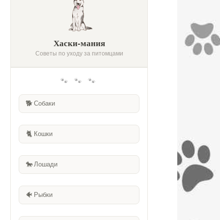
Хаски-мания
Советы по уходу за питомцами
🐾 🐾 🐾
🐕
Собаки
🐈
Кошки
🐎
Лошади
🐠
Рыбки