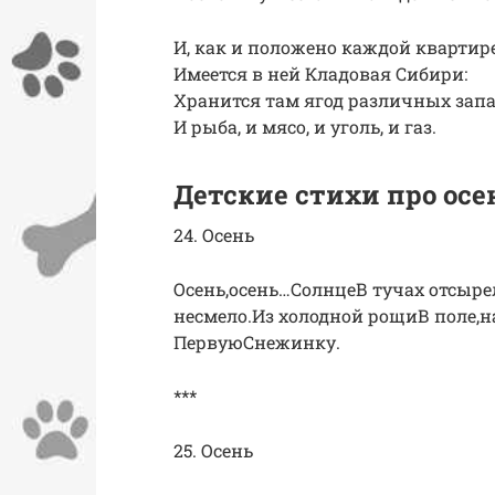
И, как и положено каждой квартире
Имеется в ней Кладовая Сибири:
Хранится там ягод различных запа
И рыба, и мясо, и уголь, и газ.
Детские стихи про осен
24. Осень
Осень,осень…СолнцеВ тучах отсыре
несмело.Из холодной рощиВ поле,
ПервуюСнежинку.
***
25. Осень