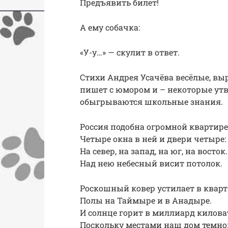
Предъявить билет!
А ему собачка:
«У-у…» — скулит в ответ.
Стихи Андрея Усачёва весёлые, вы
пишет с юмором и – некоторые ут
обыгрываются школьные знания.
Россия подобна огромной квартире
Четыре окна в ней и двери четыре:
На север, на запад, на юг, на восток.
Над нею небесный висит потолок.
Роскошный ковер устилает в квар
Полы на Таймыре и в Анадыре.
И солнце горит в миллиард килова
Поскольку местами наш дом темно