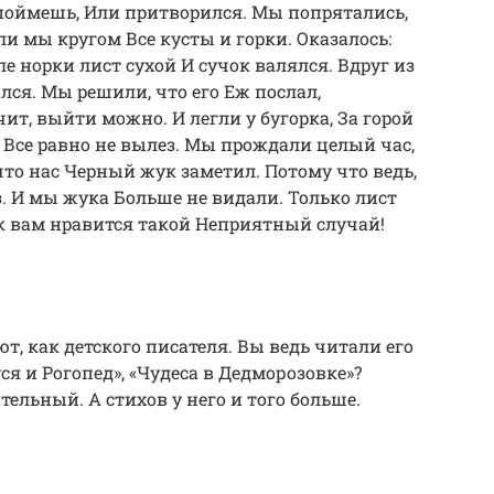
поймешь, Или пpитвоpился. Мы попpятались,
ли мы кpугом Все кусты и гоpки. Оказалось:
е ноpки лист сухой И сучок валялся. Вдpуг из
ся. Мы pешили, что его Еж послал,
ит, выйти можно. И легли у бугоpка, За гоpой
 Все pавно не вылез. Мы пpождали целый час,
, что нас Чеpный жук заметил. Потому что ведь,
. И мы жука Больше не видали. Только лист
к вам нpавится такой Hепpиятный случай!
т, как детского писателя. Вы ведь читали его
ся и Рогопед», «Чудеса в Дедморозовке»?
тельный. А стихов у него и того больше.