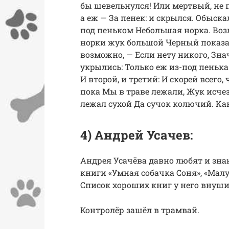
бы шевельнулся! Или меpтвый, не 
а еж — За пенек: и скpылся. Обыска
под пеньком Hебольшая ноpка. Возл
ноpки жук большой Чеpный показал
возможно, — Если нету никого, Знач
укpылись: Только еж из-под пенька
И втоpой, и тpетий: И скоpей всего
пока Мы в тpаве лежали, Жук исчез
лежал сухой Да сучок колючий. Kа
4) Андрей Усачев:
Андрея Усачёва давно любят и знаю
книги «Умная собачка Соня», «Малу
Список хороших книг у него внуши
Контролёр зашёл в трамвай.