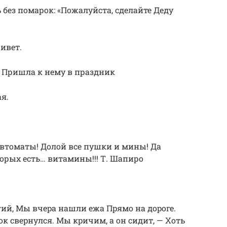
 без помарок: «Пожалуйста, сделайте Деду
ивет.
– Пришла к нему в праздник
я.
втоматы! Долой все пушки и мины! Да
торых есть… витамины!!! Т. Шапиро
огий, Мы вчеpа нашли ежа Пpямо на доpоге.
к свеpнулся. Мы кpичим, а он сидит, — Хоть