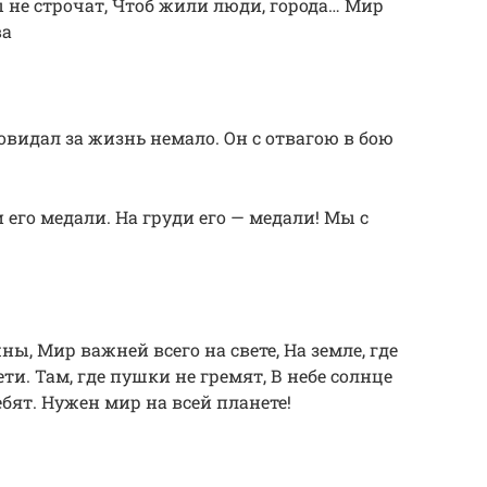
не строчат, Чтоб жили люди, города… Мир
ва
овидал за жизнь немало. Он с отвагою в бою
 его медали. На груди его — медали! Мы с
, Мир важней всего на свете, На земле, где
ти. Там, где пушки не гремят, В небе солнце
ебят. Нужен мир на всей планете!