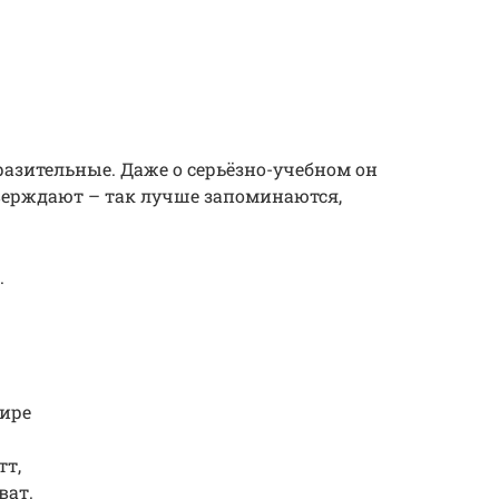
разительные. Даже о серьёзно-учебном он
верждают – так лучше запоминаются,
.
тире
тт,
ват.