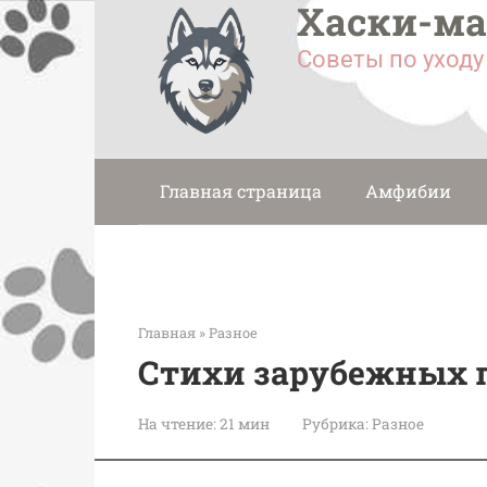
Хаски-м
Перейти
к
Советы по уход
контенту
Главная страница
Амфибии
Главная
»
Разное
Стихи зарубежных п
На чтение:
21 мин
Рубрика:
Разное