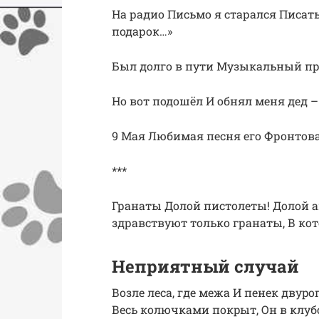
На радио Письмо я старался Писать
подарок…»
Был долго в пути Музыкальный пр
Но вот подошёл И обнял меня дед 
9 Мая Любимая песня его Фронтова
***
Гранаты Долой пистолеты! Долой а
здравствуют только гранаты, В ко
Неприятный случай
Возле леса, где межа И пенек двуp
Весь колючками покpыт, Он в клубо