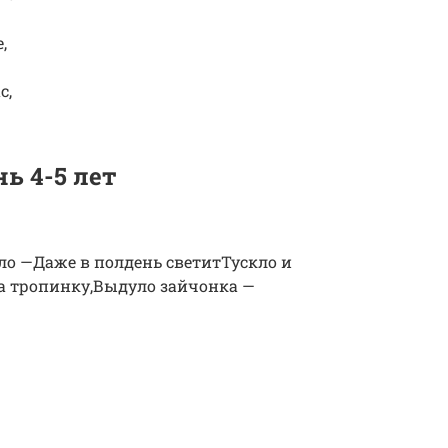
,
с,
ь 4-5 лет
ло —Даже в полдень светитТускло и
на тропинку,Выдуло зайчонка —