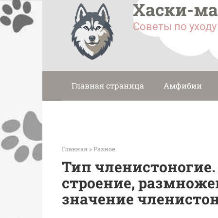
Хаски-м
Перейти
к
Советы по уход
контенту
Главная страница
Амфибии
Главная
»
Разное
Тип членистоногие.
строение, размножен
значение членисто