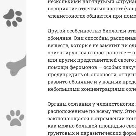
несколькими натянутыми «струнам
восприятие отдельных частот (чащ
членистоногие общаются при помо
Другой особенностью биологии эт
обоняние. Они способны распозн
веществ, которые не заметит ни о
ориентируются в пространстве — о
или других представителей своего
помощи феромонов — особых пахучи
предупредить об опасности, отпугн
развито обоняние и у водных предс
небольшими концентрациями соле
Органы осязания у членистоногих 
расположенные по всему телу. Эти
заключающаяся в стремлении кон
как можно большей площадью своег
грунтовых и паразитических форм