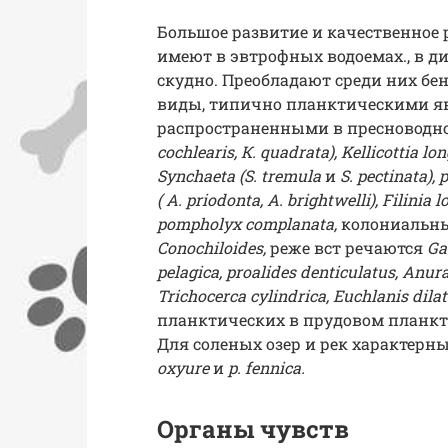
Большое развитие и качественное 
имеют в эвтрофных водоемах., в 
скудно. Преобладают среди них б
виды, типично планктическими я
распространенными в пресноводн
cochlearis, К. quadrata), Kellicottia lo
Synchaeta (S. tremula
и
S. pectinata)
( A. priodonta, A. brightwelli), Filinia l
pompholyx complanata,
колониальны
Conochiloides,
реже вст речаются
Ga
pelagica, proalides denticulatus, Anurae
Trichocerca cylindrica, Euchlanis dila
планктических в прудовом планк
Для соленых озер и рек характерн
oxyure
и
p. fennica.
Органы чувств