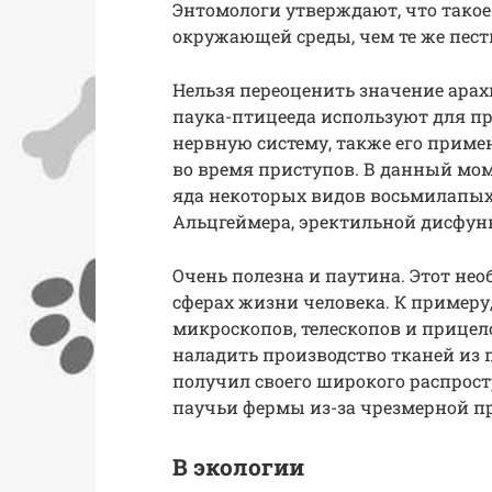
Энтомологи утверждают, что такое
окружающей среды, чем те же пест
Нельзя переоценить значение арах
паука-птицееда используют для пр
нервную систему, также его прим
во время приступов. В данный мо
яда некоторых видов восьмилапых 
Альцгеймера, эректильной дисфун
Очень полезна и паутина. Этот н
сферах жизни человека. К примеру,
микроскопов, телескопов и прице
наладить производство тканей из п
получил своего широкого распрост
паучьи фермы из-за чрезмерной п
В экологии