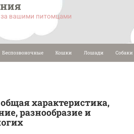
ания
у за вашими питомцами
Беспозвоночные
Кошки
Лошади
Собаки
 общая характеристика,
ие, разнообразие и
ногих