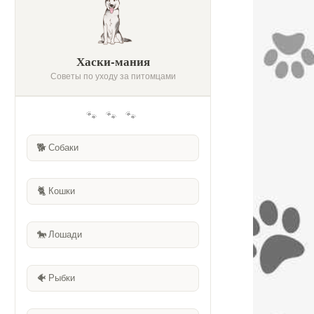
Хаски-мания
Советы по уходу за питомцами
🐾 🐾 🐾
🐕
Собаки
🐈
Кошки
🐎
Лошади
🐠
Рыбки