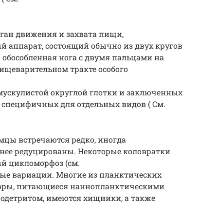
рган движения и захвата пищи,
 аппарат, состоящий обычно из двух кругов
— обособленная нога с двумя пальцами на
пищеварительном тракте особого
з мускулистой округлой глотки и заключенных
е специфичных для отдельных видов ( См.
мцы встречаются редко, иногда
енее редуцированы. Некоторые коловратки
 цикломорфоз (см.
ные вариации. Многие из планктических
оры, питающиеся наннопланктическими
одетритом, имеются хищники, а также