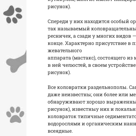
рисунок).
Спереди у них находится особый о
так называемый коловращательный
ресничек, а сзади у многих видов 
конце. Характерно присутствие в 
жевательного
аппарата (мастакc), состоящего и
в ней челюстей, в своем устройств
рисунок).
Все коловратки раздельнополы. Са
даже неизвестны; они более или м
обнаруживают хорошо выраженный
рисунок), известныу них и локаль
коловраток типичные седиментат
водорослями и органическим нанн
всеядные.