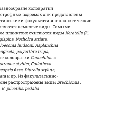
разнообразие коловратки
дистрофных водоемах они представлены
ентические и факультативно-планктические
вляются немногие виды. Самыми
ом планктоне считаются виды
Keratella (К.
ngispina, Notholca striata,
, ploesoma hudsoni, Asplanchna
ongiseta, polyarthra trigla,
е коловратки
Conochilus
и
stropus stylifer, Collotheca
opsis fissa, Diurella styluta,
tata
и др. Из факультативно-
тоне распространены виды
Brachionus
.
ы
В. plicatilis,
pedalia