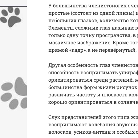
У большинства членистоногих очен
простые (состоят из одной линзы)
небольших глазков, количество ко
Элементы сложных глаз называют
только одну точку пространства, в 
мозаичное изображение. Кроме тог
прямой «кадр», а не перевёрнутый, 
Другая особенность глаз членисто
способность воспринимать ультраф
ориентироваться среди растений,
большинства форм жизни рисунок.
различать частоту и плоскость кол
хорошо ориентироваться в солнеч
Слух представителей этого типа ж
воспринимают колебания звуковы
волосков, усиков-антенн и особых