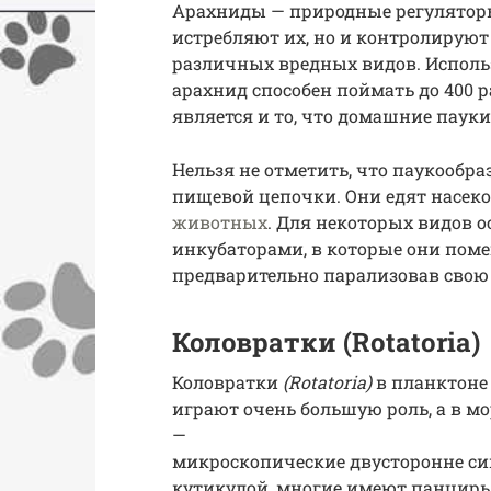
Арахниды — природные регуляторы
истребляют их, но и контролируют
различных вредных видов. Использ
арахнид способен поймать до 400
является и то, что домашние пау
Нельзя не отметить, что паукооб
пищевой цепочки. Они едят насек
животных
. Для некоторых видов 
инкубаторами, в которые они поме
предварительно парализовав свою
Коловратки (Rotatoria)
Коловратки
(Rotatoria)
в планктоне
играют очень большую роль, а в м
—
микроскопические двусторонне с
кутикулой, многие имеют панцирь 