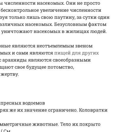
 численности насекомых. Они не просто
 бесконтрольное увеличение численности
уя только лишь свою паутину, за сутки один
 различных насекомых. Безусловным фактом
ки уничтожают насекомых в жилищах людей.
разные являются неотъемлемым звеном
омых и сами являются
пищей для других
ос арахниды являются своеобразными
щают свое будущее потомство,
 жертву.
 пресных водоемов
орях же их значение ограничено. Коловратки
имметричные животные. Тело их покрыто
( См.