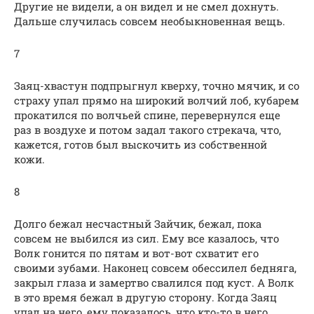
Другие не видели, а он видел и не смел дохнуть.
Дальше случилась совсем необыкновенная вещь.
7
Заяц-хвастун подпрыгнул кверху, точно мячик, и со
страху упал прямо на широкий волчий лоб, кубарем
прокатился по волчьей спине, перевернулся еще
раз в воздухе и потом задал такого стрекача, что,
кажется, готов был выскочить из собственной
кожи.
8
Долго бежал несчастный Зайчик, бежал, пока
совсем не выбился из сил. Ему все казалось, что
Волк гонится по пятам и вот-вот схватит его
своими зубами. Наконец совсем обессилел бедняга,
закрыл глаза и замертво свалился под куст. А Волк
в это время бежал в другую сторону. Когда Заяц
упал на него, ему показалось, что кто-то в него