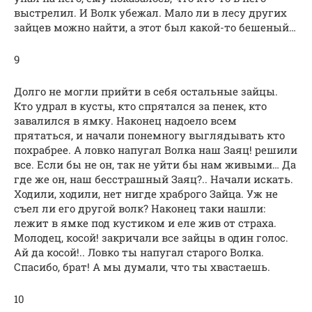
выстрелил. И Волк убежал. Мало ли в лесу других
зайцев можно найти, а этот был какой-то бешеный…
9
Долго не могли прийти в себя остальные зайцы.
Кто удрал в кусты, кто спрятался за пенек, кто
завалился в ямку. Наконец надоело всем
прятаться, и начали понемногу выглядывать кто
похрабрее. А ловко напугал Волка наш Заяц! решили
все. Если бы не он, так не уйти бы нам живыми… Да
где же он, наш бесстрашный Заяц?.. Начали искать.
Ходили, ходили, нет нигде храброго Зайца. Уж не
съел ли его другой волк? Наконец таки нашли:
лежит в ямке под кустиком и еле жив от страха.
Молодец, косой! закричали все зайцы в один голос.
Ай да косой!.. Ловко ты напугал старого Волка.
Спасибо, брат! А мы думали, что ты хвастаешь.
10