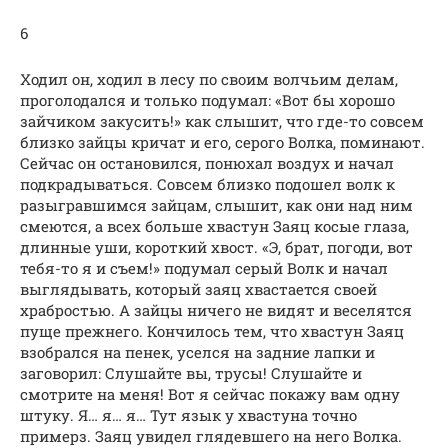
6
Ходил он, ходил в лесу по своим волчьим делам,
проголодался и только подумал: «Вот бы хорошо
зайчиком закусить!» как слышит, что где-то совсем
близко зайцы кричат и его, серого Волка, поминают.
Сейчас он остановился, понюхал воздух и начал
подкрадываться. Совсем близко подошел волк к
разыгравшимся зайцам, слышит, как они над ним
смеются, а всех больше хвастун Заяц косые глаза,
длинные уши, короткий хвост. «Э, брат, погоди, вот
тебя-то я и съем!» подумал серый Волк и начал
выглядывать, который заяц хвастается своей
храбростью. А зайцы ничего не видят и веселятся
пуще прежнего. Кончилось тем, что хвастун Заяц
взобрался на пенек, уселся на задние лапки и
заговорил: Слушайте вы, трусы! Слушайте и
смотрите на меня! Вот я сейчас покажу вам одну
штуку. Я… я… я… Тут язык у хвастуна точно
примерз. Заяц увидел глядевшего на него Волка.