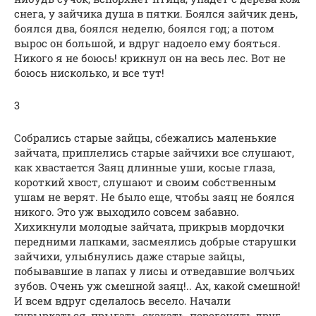
снега, у зайчика душа в пятки. Боялся зайчик день,
боялся два, боялся неделю, боялся год; а потом
вырос он большой, и вдруг надоело ему бояться.
Никого я не боюсь! крикнул он на весь лес. Вот не
боюсь нисколько, и все тут!
3
Собрались старые зайцы, сбежались маленькие
зайчата, приплелись старые зайчихи все слушают,
как хвастается Заяц длинные уши, косые глаза,
короткий хвост, слушают и своим собственным
ушам не верят. Не было еще, чтобы заяц не боялся
никого. Это уж выходило совсем забавно.
Хихикнули молодые зайчата, прикрыв мордочки
передними лапками, засмеялись добрые старушки
зайчихи, улыбнулись даже старые зайцы,
побывавшие в лапах у лисы и отведавшие волчьих
зубов. Очень уж смешной заяц!.. Ах, какой смешной!
И всем вдруг сделалось весело. Начали
кувыркаться, прыгать, скакать, перегонять друг