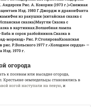
 Андерсен Рис. А. Кокорин (1973 г.)
«Снежная
щектаев Изд. 1980 Г.
Джордж и дракон
Фанта
нками
Фея из ракушки (китайская сказка с
Испанская сказка)
Маугли Сказка с
азка в картинках.
Волшебная лампа
-Баба и сорoк разбойников.Сказка в
ад-мореход» Рис. Р.Столярова
Казахская
рис. Р.Вольского 1977 г.
«Холодное сердце» —
Изд. 1970 г.
ой огорода
ть к посевам или высадке огорода,
. Крестьяне-земледельцы становились в
авой ногой наступали на левую
, и