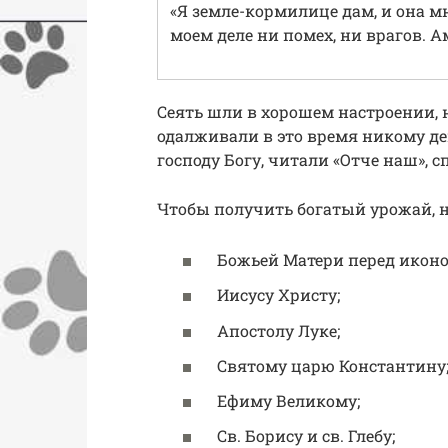
«Я земле-кормилице дам, и она мн
моем деле ни помех, ни врагов. 
Cеять шли в хорошем настроении, н
одалживали в это время никому де
господу Богу, читали «Отче наш», 
Чтобы получить богатый урожай,
Божьей Матери перед иконо
Иисусу Христу;
Апостолу Луке;
Святому царю Константину
Ефиму Великому;
Св. Борису и св. Глебу;