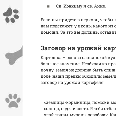
Св. Иоакиму и св. Анне.
Если вы придете в церковь, чтобы
вам подскажет, у иконы какого из
помощи. За это вы должны оставит
Заговор на урожай ка
Картошка – основа славянской кух
большое значение. Необходимо пр
почву, земля не должна быть слиш
поле, наши предки обходили земел
заговор на урожай картофеля:
«Землица-кормилица, поможи мое
солнца, воды и света. Я тебя отб
злой травы-муравы освобожу. Ка