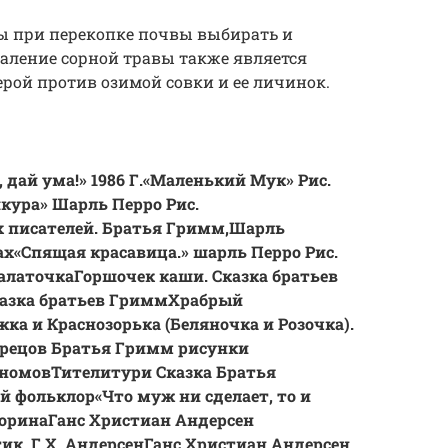
ы при перекопке почвы выбирать и
аление сорной травы также является
рой против озимой совки и ее личинок.
дай ума!» 1986 Г.
«Маленький Мук» Рис.
кура» Шарль Перро Рис.
х писателей. Братья Гримм,Шарль
ах
«Спящая красавица.» шарль Перро Рис.
алаточка
Горшочек каши. Сказка братьев
азка братьев Гримм
Храбрый
жка и Краснозорька (Беляночка и Розочка).
брецов Братья Гримм рисунки
гномов
Тителитури Сказка Братья
й фольклор
«Что муж ни сделает, то и
корина
Ганс Христиан Андерсен
к. Г.Х. Андерсен
Ганс Христиан Андерсен