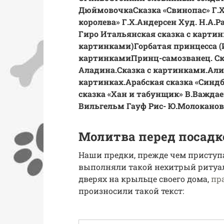
Дюймовочка
Сказка «Свинопас» Г.Х.
королева» Г.Х.Андерсен Худ. Н.А.Ра
Гиро Итальянская сказка с карти
картинками)
Горбатая принцесса (
картинками
Принц-самозванец. Ск
Аладина.Сказка с картинками.
Али
картинках.
Арабская сказка «Синдб
сказка «Хан и табунщик» В.Важдаев 
Вильгельм Гауф Рис- Ю.Молоканова 
Молитва перед посадк
Наши предки, прежде чем приступа
выполняли такой нехитрый ритуал
дверях на крыльце своего дома,
пр
произносили такой текст: