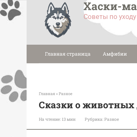
Хаски-м
Перейти
к
Советы по уход
контенту
Главная страница
Амфибии
Главная
»
Разное
Сказки о животных 
На чтение:
13 мин
Рубрика:
Разное