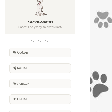
Хаски-мания
Советы по уходу за питомцами
🐾 🐾 🐾
🐕
Собаки
🐈
Кошки
🐎
Лошади
🐠
Рыбки