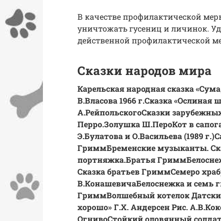
В качестве профилактической мер
уничтожать гусениц и личинок. Уд
действенной профилактической ме
Сказки народов мира
Карельская народная сказка «Сума, 
В.Власова 1966 г.
Сказка «Ослиная ш
А.Рейпольского
Сказки зарубежны
Перро.
Золушка Ш.Перо
Кот в сапог
Э.Булатова и О.Васильева (1989 г.)
С
Гримм
Бременские музыканты. Ск
портняжка.Братья Гримм
Белосне
Сказка братьев Гримм
Семеро хра
В.Конашевича
Белоснежка и семь 
Гримм
Волшебный котелок Датски
хорошо» Г.Х. Андерсен Рис. А.В.Ко
Огниво
Стойкий оловянный солдати