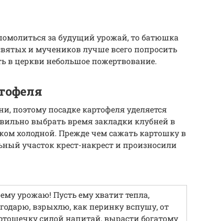
 помолиться за будущий урожай, то батюшка
 святых и мучеников лучше всего попросить
ь в церкви небольшое пожертвование.
ртофеля
ни, поэтому посадке картофеля уделяется
авильно выбрать время закладки клубней в
ком холодной. Прежде чем сажать картошку в
ьный участок крест-накрест и произносили
му урожаю! Пусть ему хватит тепла,
лагодарю, взрыхлю, как перинку вспушу, от
ртошечку силой напитай, вырасти богатому