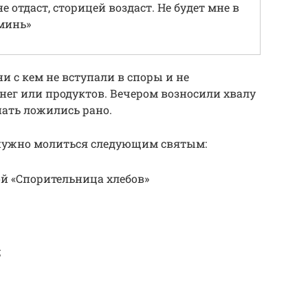
е отдаст, сторицей воздаст. Не будет мне в
Аминь»
и с кем не вступали в споры и не
нег или продуктов. Вечером возносили хвалу
спать ложились рано.
 нужно молиться следующим святым:
й «Спорительница хлебов»
;