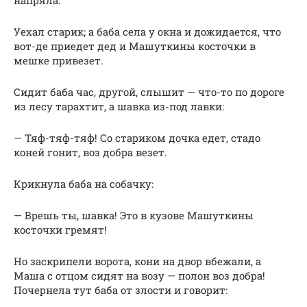
Уехал старик; а баба села у окна и дожидается, что
вот-де приедет дед и Машуткины косточки в
мешке привезет.
Сидит баба час, другой, слышит — что-то по дороге
из лесу тарахтит, а шавка из-под лавки:
— Тяф-тяф-тяф! Со стариком дочка едет, стадо
коней гонит, воз добра везет.
Крикнула баба на собачку:
— Врешь ты, шавка! Это в кузове Машуткины
косточки гремят!
Но заскрипели ворота, кони на двор вбежали, а
Маша с отцом сидят на возу — полон воз добра!
Почернела тут баба от злости и говорит: