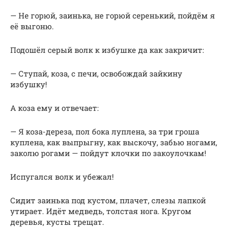
— Не горюй, заинька, не горюй серенький, пойдём я
её выгоню.
Подошёл серый волк к избушке да как закричит:
— Ступай, коза, с печи, освобождай зайкину
избушку!
А коза ему и отвечает:
— Я коза-дереза, пол бока луплена, за три гроша
куплена, как выпрыгну, как выскочу, забью ногами,
заколю рогами — пойдут клочки по закоулочкам!
Испугался волк и убежал!
Сидит заинька под кустом, плачет, слезы лапкой
утирает. Идёт медведь, толстая нога. Кругом
деревья, кусты трещат.