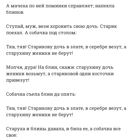
А мачеха по ней поминки справляет; напекла
блинов.
Ступай, муж, вези хоронить свою дочь. Старик
поехал. А собачка под столом:
Тяв, тяв! Старикову дочь в злате, в серебре везут, а
старухину женихи не берут!
Молчи, дура! На блин, скажи: старухину дочь
женихи возьмут, а стариковой одни косточки
привезут!
Собачка съела блин да опять:
Тяв, тяв! Старикову дочь в злате, в серебре везут, а
старухину женихи не берут!
Старуха и блины давала, и била ее, а собачка все
свое: