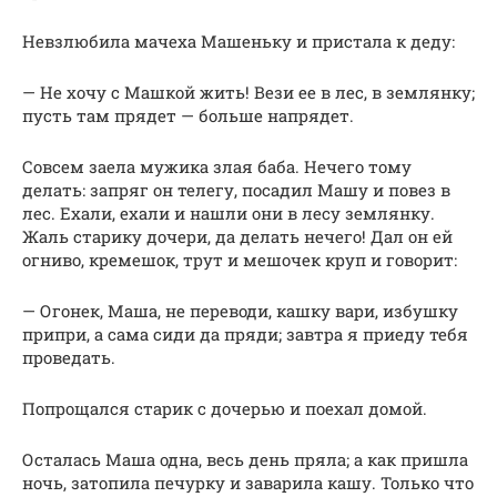
Невзлюбила мачеха Машеньку и пристала к деду:
— Не хочу с Машкой жить! Вези ее в лес, в землянку;
пусть там прядет — больше напрядет.
Совсем заела мужика злая баба. Нечего тому
делать: запряг он телегу, посадил Машу и повез в
лес. Ехали, ехали и нашли они в лесу землянку.
Жаль старику дочери, да делать нечего! Дал он ей
огниво, кремешок, трут и мешочек круп и говорит:
— Огонек, Маша, не переводи, кашку вари, избушку
припри, а сама сиди да пряди; завтра я приеду тебя
проведать.
Попрощался старик с дочерью и поехал домой.
Осталась Маша одна, весь день пряла; а как пришла
ночь, затопила печурку и заварила кашу. Только что