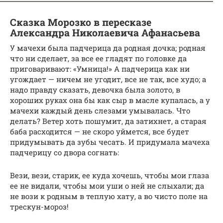
Сказка Морозко в пересказе
Александра Николаевича Афанасьева
У мачехи была падчерица да родная дочка; родная
что ни сделает, за все ее гладят по головке да
приговаривают: «Умница!» А падчерица как ни
угождает — ничем не угодит, все не так, все худо; а
надо правду сказать, девочка была золото, в
хороших руках она бы как сыр в масле купалась, а у
мачехи каждый день слезами умывалась. Что
делать? Ветер хоть пошумит, да затихнет, а старая
баба расходится — не скоро уймется, все будет
придумывать да зубы чесать. И придумала мачеха
падчерицу со двора согнать:
Вези, вези, старик, ее куда хочешь, чтобы мои глаза
ее не видали, чтобы мои уши о ней не слыхали; да
не вози к родным в теплую хату, а во чисто поле на
трескун-мороз!