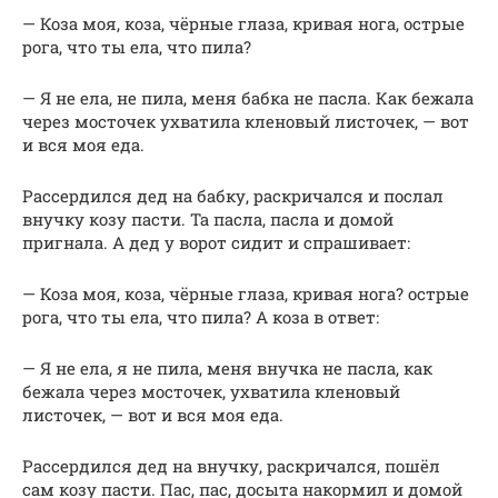
— Коза моя, коза, чёрные глаза, кривая нога, острые
рога, что ты ела, что пила?
— Я не ела, не пила, меня бабка не пасла. Как бежала
через мосточек ухватила кленовый листочек, — вот
и вся моя еда.
Рассердился дед на бабку, раскричался и послал
внучку козу пасти. Та пасла, пасла и домой
пригнала. А дед у ворот сидит и спрашивает:
— Коза моя, коза, чёрные глаза, кривая нога? острые
рога, что ты ела, что пила? А коза в ответ:
— Я не ела, я не пила, меня внучка не пасла, как
бежала через мосточек, ухватила кленовый
листочек, — вот и вся моя еда.
Рассердился дед на внучку, раскричался, пошёл
сам козу пасти. Пас, пас, досыта накормил и домой