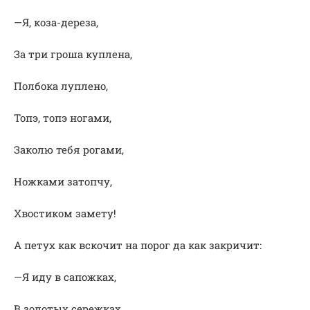
—Я, коза-дереза,
За три гроша куплена,
Полбока луплено,
Топэ, топэ ногами,
Заколю тебя рогами,
Ножками затопчу,
Хвостиком замету!
А петух как вскочит на порог да как закричит:
—Я иду в сапожках,
В золотых сережках,