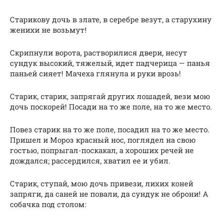
Старикову дочь в злате, в серебре везут, а старухину
женихи не возьмут!
Скрипнули ворота, растворилися двери, несут
сундук высокий, тяжелый, идет падчерица — панья
паньей сияет! Мачеха глянула и руки врозь!
Старик, старик, запрягай других лошадей, вези мою
дочь поскорей! Посади на то же поле, на то же место.
Повез старик на то же поле, посадил на то же место.
Пришел и Мороз красный нос, поглядел на свою
гостью, попрыгал-поскакал, а хороших речей не
дождался; рассердился, хватил ее и убил.
Старик, ступай, мою дочь привези, лихих коней
запряги, да саней не повали, да сундук не оброни! А
собачка под столом: