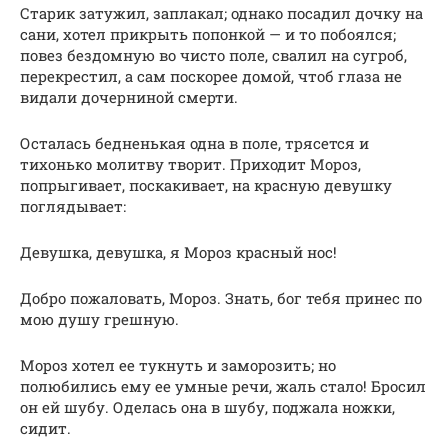
Старик затужил, заплакал; однако посадил дочку на
сани, хотел прикрыть попонкой — и то побоялся;
повез бездомную во чисто поле, свалил на сугроб,
перекрестил, а сам поскорее домой, чтоб глаза не
видали дочерниной смерти.
Осталась бедненькая одна в поле, трясется и
тихонько молитву творит. Приходит Мороз,
попрыгивает, поскакивает, на красную девушку
поглядывает:
Девушка, девушка, я Мороз красный нос!
Добро пожаловать, Мороз. Знать, бог тебя принес по
мою душу грешную.
Мороз хотел ее тукнуть и заморозить; но
полюбились ему ее умные речи, жаль стало! Бросил
он ей шубу. Оделась она в шубу, поджала ножки,
сидит.