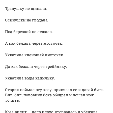
Травушку не щипала,
Осинушки не глодала,
Под березкой не лежала,
А как бежала через мосточек,
Ухватила кленовый листочек.
Да как бежала через гребйльку,
Ухватила воды капйльку.
Старик поймал эту козу, привязал ее и давай бить.
Бил, бил, половину бока ободрал и пошел нож
точить.
Коза видит — дело плохо, оторвалась и убежала.