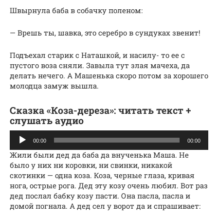
Швырнула баба в собачку поленом:
— Врешь ты, шавка, это серебро в сундуках звенит!
Подъехал старик с Наташкой, и насилу- то ее с
пустого воза сняли. Завыла тут злая мачеха, да
делать нечего. А Машенька скоро потом за хорошего
молодца замуж вышла.
Сказка «Коза-дереза»: читать текст +
слушать аудио
Аудиоплеер
00:00
00:00
Жили были дед да баба да внученька Маша. Не
было у них ни коровки, ни свинки, никакой
скотинки — одна коза. Коза, черные глаза, кривая
нога, острые рога. Дед эту козу очень любил. Вот раз
дед послал бабку козу пасти. Она пасла, пасла и
домой погнала. А дед сел у ворот да и спрашивает: