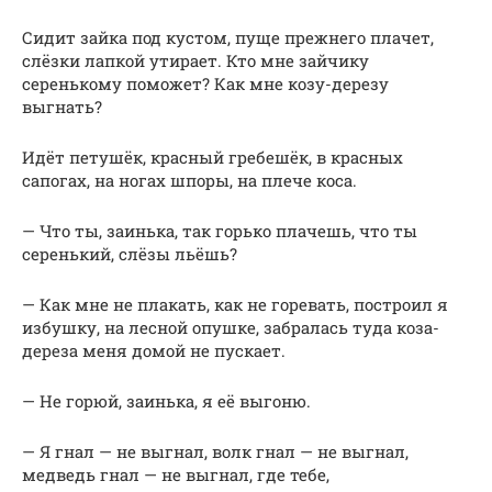
Сидит зайка под кустом, пуще прежнего плачет,
слёзки лапкой утирает. Кто мне зайчику
серенькому поможет? Как мне козу-дерезу
выгнать?
Идёт петушёк, красный гребешёк, в красных
сапогах, на ногах шпоры, на плече коса.
— Что ты, заинька, так горько плачешь, что ты
серенький, слёзы льёшь?
— Как мне не плакать, как не горевать, построил я
избушку, на лесной опушке, забралась туда коза-
дереза меня домой не пускает.
— Не горюй, заинька, я её выгоню.
— Я гнал — не выгнал, волк гнал — не выгнал,
медведь гнал — не выгнал, где тебе,