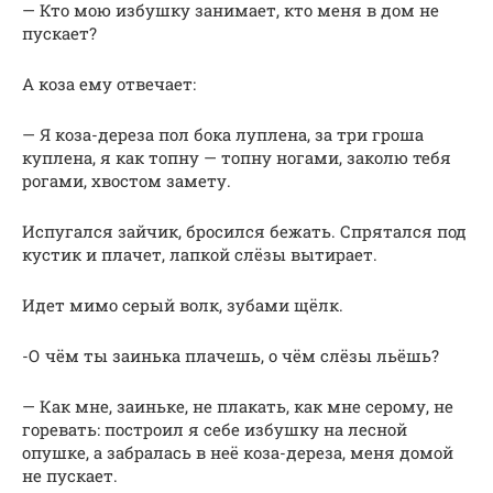
— Кто мою избушку занимает, кто меня в дом не
пускает?
А коза ему отвечает:
— Я коза-дереза пол бока луплена, за три гроша
куплена, я как топну — топну ногами, заколю тебя
рогами, хвостом замету.
Испугался зайчик, бросился бежать. Спрятался под
кустик и плачет, лапкой слёзы вытирает.
Идет мимо серый волк, зубами щёлк.
-О чём ты заинька плачешь, о чём слёзы льёшь?
— Как мне, заиньке, не плакать, как мне серому, не
горевать: построил я себе избушку на лесной
опушке, а забралась в неё коза-дереза, меня домой
не пускает.