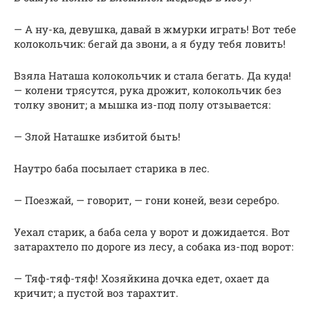
— А ну-ка, девушка, давай в жмурки играть! Вот тебе
колокольчик: бегай да звони, а я буду тебя ловить!
Взяла Наташа колокольчик и стала бегать. Да куда!
— колени трясутся, рука дрожит, колокольчик без
толку звонит; а мышка из-под полу отзывается:
— Злой Наташке избитой быть!
Наутро баба посылает старика в лес.
— Поезжай, — говорит, — гони коней, вези серебро.
Уехал старик, а баба села у ворот и дожидается. Вот
затарахтело по дороге из лесу, а собака из-под ворот:
— Тяф-тяф-тяф! Хозяйкина дочка едет, охает да
кричит; а пустой воз тарахтит.