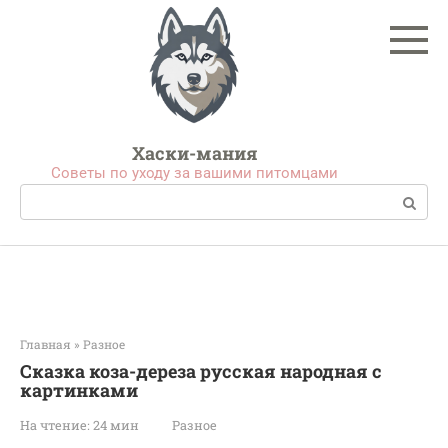
Перейти
к
контенту
Хаски-мания
Советы по уходу за вашими питомцами
Поиск:
Главная
»
Разное
Сказка коза-дереза русская народная с
картинками
На чтение:
24 мин
Разное