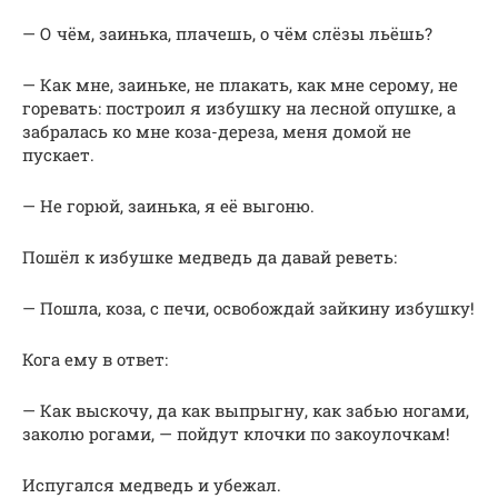
— О чём, заинька, плачешь, о чём слёзы льёшь?
— Как мне, заиньке, не плакать, как мне серому, не
горевать: построил я избушку на лесной опушке, а
забралась ко мне коза-дереза, меня домой не
пускает.
— Не горюй, заинька, я её выгоню.
Пошёл к избушке медведь да давай реветь:
— Пошла, коза, с печи, освобождай зайкину избушку!
Кога ему в ответ:
— Как выскочу, да как выпрыгну, как забью ногами,
заколю рогами, — пойдут клочки по закоулочкам!
Испугался медведь и убежал.