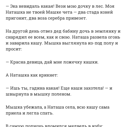
— Эка невидаль какая! Вези мою дочку в лес. Моя
Наташка не твоей Машке чета — два стада коней
пригонит, два воза серебра привезет.
На другой день отвез дед бабину дочь в землянку и
снарядил ее всем, как и свою. Наташа развела огонь
и заварила кашу. Мышка выглянула из-под полу и
просит:
— Красна девица, дай мне ложечку кашки.
А Наташка как крикнет:
— Ишь ты, гадина какая! Еще каши захотела! — и
швырнула в мышку поленом.
Мышка убежала, а Наташа села, всю кашу сама
приела и легла спать.
В самую полночь вломился медведь в избу: