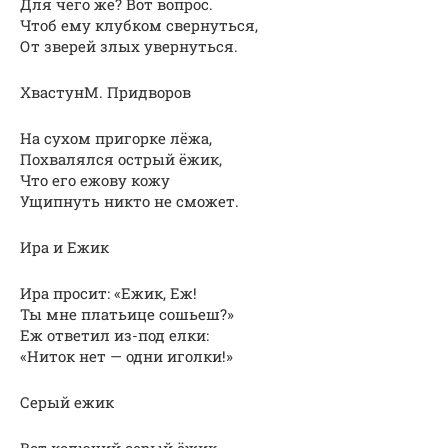
Для чего же? Вот вопрос.
Чтоб ему клубком свернуться,
От зверей злых увернуться.
ХвастунМ. Придворов
На сухом пригорке лёжа,
Похвалялся острый ёжик,
Что его ежову кожу
Ущипнуть никто не сможет.
Ира и Ежик
Ира просит: «Ежик, Еж!
Ты мне платьице сошьеш?»
Еж ответил из-под елки:
«Ниток нет — одни иголки!»
Серый ежик
Вот колючий серый ёжик.