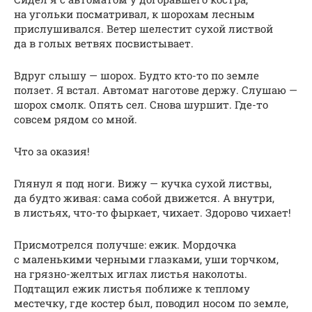
на угольки посматривал, к шорохам лесным
прислушивался. Ветер шелестит сухой листвой
да в голых ветвях посвистывает.
Вдруг слышу — шорох. Будто кто-то по земле
ползет. Я встал. Автомат наготове держу. Слушаю —
шорох смолк. Опять сел. Снова шуршит. Где-то
совсем рядом со мной.
Что за оказия!
Глянул я под ноги. Вижу — кучка сухой листвы,
да будто живая: сама собой движется. А внутри,
в листьях, что-то фыркает, чихает. Здорово чихает!
Присмотрелся получше: ежик. Мордочка
с маленькими черными глазками, уши торчком,
на грязно-желтых иглах листья наколоты.
Подтащил ежик листья поближе к теплому
местечку, где костер был, поводил носом по земле,