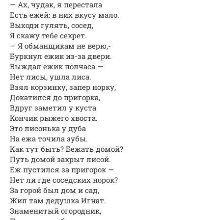
— Ах, чудак, я перестала
Есть ежей: в них вкусу мало.
Выходи гулять, сосед,
Я скажу тебе секрет.
— Я обманщикам не верю,-
Буркнул ежик из-за двери.
Выждал ежик полчаса —
Нет лисы, ушла лиса.
Взял корзинку, запер норку,
Докатился до пригорка,
Вдруг заметил у куста
Кончик рыжего хвоста.
Это лисонька у дуба
На ежа точила зубы.
Как тут быть? Бежать домой?
Путь домой закрыт лисой.
Еж пустился за пригорок —
Нет ли где соседских норок?
За горой был дом и сад,
Жил там дедушка Игнат.
Знаменитый огородник,