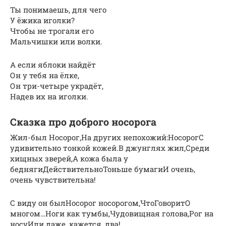
Ты понимаешь, для чего
У ёжика иголки?
Чтобы не трогали его
Мальчишки или волки.
А если яблоки найдёт
Он у тебя на ёлке,
Он три-четыре украдёт,
Надев их на иголки.
Сказка про доброго носорога
Жил-был Носорог,На других непохожий:НосорогС
удивительно тонкой кожей.В джунглях жил,Среди
хищных зверей,А кожа была у
беднягиДействительноТоньше бумагиИ очень,
очень чувствительна!
С виду он былНосорог носорогом,ЧтоГоворитО
многом…Ноги как тумбы,Чудовищная голова,Рог на
носуИли даже, кажется, два!