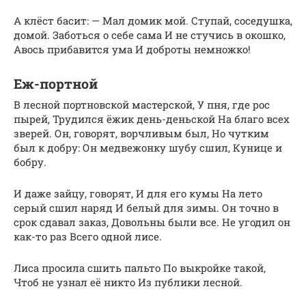
А клёст басит: — Мал домик мой. Ступай, соседушка,
домой. Заботься о себе сама И не стучись в окошко,
Авось прибавится ума И доброты немножко!
Еж-портной
В лесной портновской мастерской, У пня, где рос
пырей, Трудился ёжик день-деньской На благо всех
зверей. Он, говорят, ворчливым был, Но чутким
был к добру: Он медвежонку шубу сшил, Кунице и
бобру.
И даже зайцу, говорят, И для его кумы На лето
серый сшил наряд И белый для зимы. Он точно в
срок сдавал заказ, Довольны были все. Не угодил он
как-то раз Всего одной лисе.
Лиса просила сшить пальто По выкройке такой,
Чтоб не узнал её никто Из публики лесной.