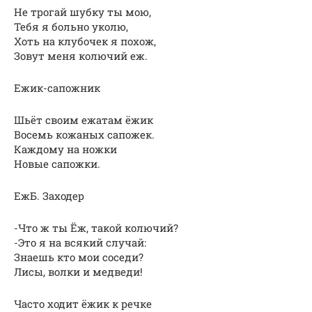
Не трогай шубку ты мою,
Тебя я больно уколю,
Хоть на клубочек я похож,
Зовут меня колючий еж.
Ежик-сапожник
Шьёт своим ежатам ёжик
Восемь кожаных сапожек.
Каждому на ножки
Новые сапожки.
ЕжБ. Заходер
-Что ж ты Ёж, такой колючий?
-Это я на всякий случай:
Знаешь кто мои соседи?
Лисы, волки и медведи!
Часто ходит ёжик к речке