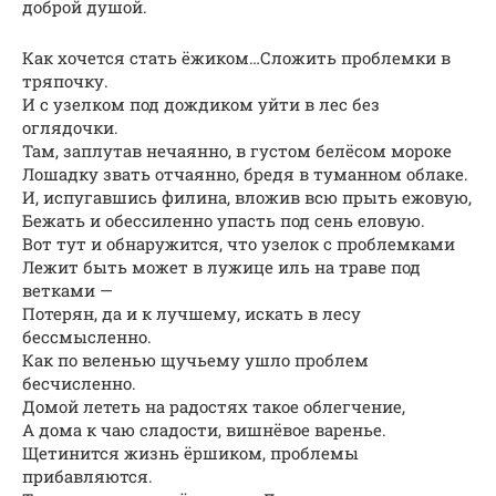
доброй душой.
Как хочется стать ёжиком…Сложить проблемки в
тряпочку.
И с узелком под дождиком уйти в лес без
оглядочки.
Там, заплутав нечаянно, в густом белёсом мороке
Лошадку звать отчаянно, бредя в туманном облаке.
И, испугавшись филина, вложив всю прыть ежовую,
Бежать и обессиленно упасть под сень еловую.
Вот тут и обнаружится, что узелок с проблемками
Лежит быть может в лужице иль на траве под
ветками —
Потерян, да и к лучшему, искать в лесу
бессмысленно.
Как по веленью щучьему ушло проблем
бесчисленно.
Домой лететь на радостях такое облегчение,
А дома к чаю сладости, вишнёвое варенье.
Щетинится жизнь ёршиком, проблемы
прибавляются.