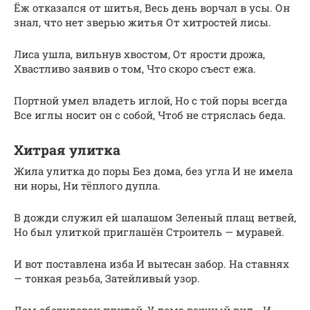
Ёж отказался от шитья, Весь день ворчал в усы. Он
знал, что нет зверью житья От хитростей лисы.
Лиса ушла, вильнув хвостом, От ярости дрожа,
Хвастливо заявив о том, Что скоро съест ежа.
Портной умел владеть иглой, Но с той поры всегда
Все иглы носит он с собой, Чтоб не стряслась беда.
Хитрая улитка
Жила улитка до поры Без дома, без угла И не имела
ни норы, Ни тёплого дупла.
В дожди служил ей шалашом Зеленый плащ ветвей,
Но был улиткой приглашён Строитель — муравей.
И вот поставлена изба И вытесан забор. На ставнях
— тонкая резьба, Затейливый узор.
Дом оборудован плитой, У дома важный вид… И