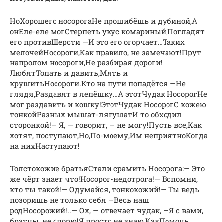
НоХорошего носорогаНе прошибёшь и дубиной,А
онЕле-еле могСтерпеть укус комариный;Погладят
его противШерсти —И это его огорчает…Таких
мелочейНосороги,Как правило, не замечают!Прут
напролом носороги,Не разбирая дороги!
ЛюбятТопать и давить,Мять и
крушитьНосороги.Кто на пути попадётся —Не
глядя,Раздавят в лепёшку…А этотЧудак НосорогНе
мог раздавить и кошку!ЭтотЧудак НосорогС кожею
тонкойРазных мышат-лягушатИ то обходил
сторонкой!— Я, — говорит, — не могу!Пусть все,Как
хотят, поступают,Но,По-моему,Им неприятноКогда
на нихНаступают!
Толстокожие братьяСтали срамить Носорога:— Это
же чёрт знает что!Носорог-недотрога!— Вспомни,
кто ты такой!— Одумайся, тонкокожий!— Ты ведь
позоришь не только себя —Весь наш
родНосорожий!..— Ох, — отвечает чудак, —Я с вами,
братцы, не спорю!Я просто не знаю,КакПомочь