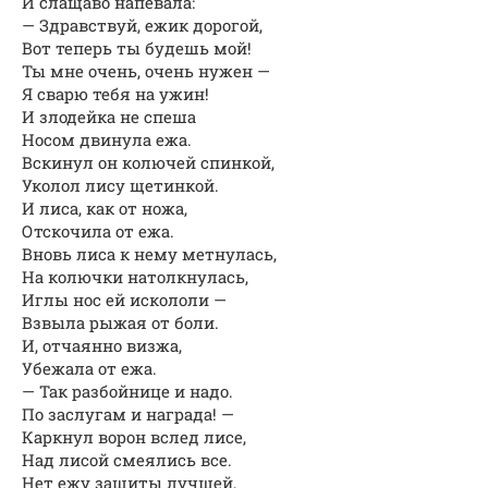
И слащаво напевала:
— Здравствуй, ежик дорогой,
Вот теперь ты будешь мой!
Ты мне очень, очень нужен —
Я сварю тебя на ужин!
И злодейка не спеша
Носом двинула ежа.
Вскинул он колючей спинкой,
Уколол лису щетинкой.
И лиса, как от ножа,
Отскочила от ежа.
Вновь лиса к нему метнулась,
На колючки натолкнулась,
Иглы нос ей искололи —
Взвыла рыжая от боли.
И, отчаянно визжа,
Убежала от ежа.
— Так разбойнице и надо.
По заслугам и награда! —
Каркнул ворон вслед лисе,
Над лисой смеялись все.
Нет ежу защиты лучшей,