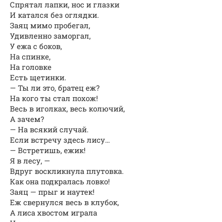
Спрятал лапки, нос и глазки
И катался без оглядки.
Заяц мимо пробегал,
Удивленно заморгал,
У ежа с боков,
На спинке,
На головке
Есть щетинки.
— Ты ли это, братец еж?
На кого ты стал похож!
Весь в иголках, весь колючий,
А зачем?
— На всякий случай.
Если встречу здесь лису…
— Встретишь, ежик!
Я в лесу, —
Вдруг воскликнула плутовка.
Как она подкралась ловко!
Заяц — прыг и наутек!
Еж свернулся весь в клубок,
А лиса хвостом играла