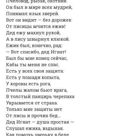
Пчеловод, рыбак, охотник.
Он был в мире всех мудрей,
Понимал язык зверей.
Вот он видит — без дорожек
От лисицы мчится ежик!
Дед ежу махнул рукой,
А в лису швырнул клюкой.
Ежик был, конечно, рад:
— Вот спасибо, дед Игнат!
Был бы мне конец сейчас,
Кабы ты меня не спас.
Есть у всех своя защита:
Есть у лошади копыта,
У коровы есть рога,
Пчелы жалом бьют врага,
В толстый панцирь черепаха
Укрывается от страха.
Только мне защиты нет
От лисы и прочих бед…
Дед Игнат — душа простая —
Слушал ежика, вздыхая.
Как помочь зверьку в беде