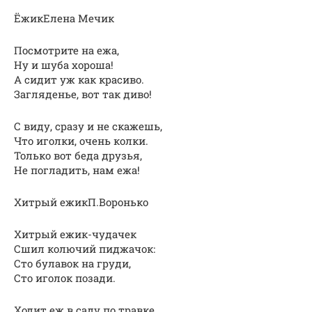
ЁжикЕлена Мечик
Посмотрите на ежа,
Ну и шуба хороша!
А сидит уж как красиво.
Загляденье, вот так диво!
С виду, сразу и не скажешь,
Что иголки, очень колки.
Только вот беда друзья,
Не погладить, нам ежа!
Хитрый ежикП.Воронько
Хитрый ежик-чудачек
Сшил колючий пиджачок:
Сто булавок на груди,
Сто иголок позади.
Ходит еж в саду по травке,