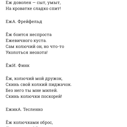
Еж доволен — сыт, умыт,
На кроватке сладко спит!
ЕжА. Фрейфельд
Ёж боится неспроста
Ежевичного куста.
Сам колючий он, но что-то
Уколоться неохота!
ЁжИ. Финк
Ёж, колючий мой дружок,
Скинь свой колкий пиджачок.
Без него ты мне милей.
Скинь колючки поскорей!
ЕжикА. Тесленко
Ёж колючками оброс,