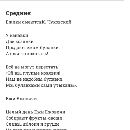
Средние:
Ежики смеютсяК. Чуковский
У канавки
Две козявки
Продают ежам булавки.
А ежи-то хохотать!
Всё не могут перестать:
«Эй вы, глупые козявки!
Нам не надобны булавки:
Мы булавками сами утыканы».
Ежи Ежовичи
Целый день Ежи Ежовичи
Собирают фрукты-овощи.
Сливы, яблоки и груши
На пеньках и кочках сушат.