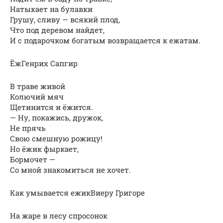
Натыкает на булавки
Грушу, сливу — всякий плод,
Что под деревом найдет,
И с подарочком богатым возвращается к ежатам.
ЁжГенрих Сапгир
В траве живой
Колючий мяч
Щетинится и ёжится.
— Ну, покажись, дружок,
Не прячь
Свою смешную рожицу!
Но ёжик фыркает,
Бормочет —
Со мной знакомиться не хочет.
Как умывается ежикВиеру Григоре
Hа жаpе в лесу спpосонок