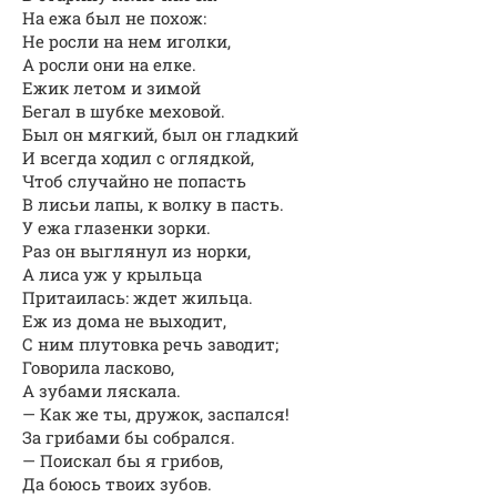
На ежа был не похож:
Не росли на нем иголки,
А росли они на елке.
Ежик летом и зимой
Бегал в шубке меховой.
Был он мягкий, был он гладкий
И всегда ходил с оглядкой,
Чтоб случайно не попасть
В лисьи лапы, к волку в пасть.
У ежа глазенки зорки.
Раз он выглянул из норки,
А лиса уж у крыльца
Притаилась: ждет жильца.
Еж из дома не выходит,
С ним плутовка речь заводит;
Говорила ласково,
А зубами ляскала.
— Как же ты, дружок, заспался!
За грибами бы собрался.
— Поискал бы я грибов,
Да боюсь твоих зубов.