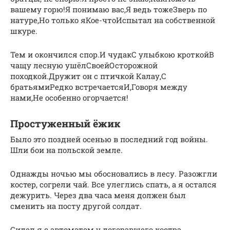
вашему горю!Я понимаю вас,Я ведь тожеЗверь по
натуре,Но только яКое-чтоИспытал на собственной
шкуре.
Тем и окончился спор.И чудакС улыбкою кроткойВ
чащу лесную ушёлСвоейОсторожной
походкой.Дружит он с птичкой Калау,С
братьямиРедко встречаетсяИ,Говоря между
нами,Не особенно огорчается!
Простуженный ёжик
Было это поздней осенью в последний год войны.
Шли бои на польской земле.
Однажды ночью мы обосновались в лесу. Разожгли
костер, согрели чай. Все улеглись спать, а я остался
дежурить. Через два часа меня должен был
сменить на посту другой солдат.
Сидел я с автоматом у догоравшего костра,