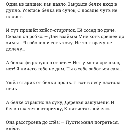
Одна из шишек, как назло, Закрыла белке вход в
дупло. Уселась белка на сучок, С досады чуть не
плачет.
И тут пришёл клёст-старичок, Её сосед по даче.
Сказал он робко: — Дай взаймы Мне хоть орешек до
зимы… Я заболел и есть хочу, Не то к врачу не
долечу…
А белка фыркнула в ответ: — Нет у меня орешков,
нет! Я ничего тебе не дам, Ты о себе заботься сам…
Ушёл старик от белки прочь. И вот в лесу настала
ночь.
А белке страшно на суку, Деревья зашумели, И
белка скачет к старичку, К пятиэтажной ели.
Она расстроена до слёз: — Пусти меня погреться,
клёст.