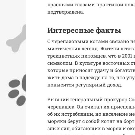
красными глазами практикой пока
подтверждена.
Интересные факты
С черепаховыми котами связано н
мистических легенд. Жители штат
трехцветных питомцев, что в 2001
символом. В культуре восточных 
которые приносят удачу и богатст
жить дома в надежде на то, что у
повысится регулярный доход.
Бывший генеральный прокурор Сое
черепашек. Он считал их приспешн
об их истреблении, но население н
моряки берут с собой котят на борт
злых сил, обитающих в морях и ок