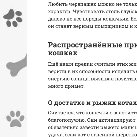
Любить черепашек можно не тольк
характер. Чувствовать столь глуб
далеко не все породы кошачьих. Е
он станет верным помощником и х
Распространённые пр
кошках
Ещё наши предки считали этих жи
верили в их способности исцелять
энергию солнца, вызывал позитив
много примет.
О достатке и рыжих котах
Считается, что кошечки с золотис
благополучию. Они активизируют 
обязательно завести рыжего малыш
удача, если кот с огненной шёрстк