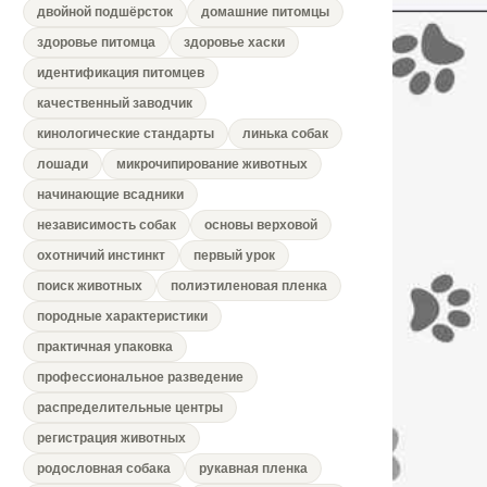
двойной подшёрсток
домашние питомцы
здоровье питомца
здоровье хаски
идентификация питомцев
качественный заводчик
кинологические стандарты
линька собак
лошади
микрочипирование животных
начинающие всадники
независимость собак
основы верховой
охотничий инстинкт
первый урок
поиск животных
полиэтиленовая пленка
породные характеристики
практичная упаковка
профессиональное разведение
распределительные центры
регистрация животных
родословная собака
рукавная пленка