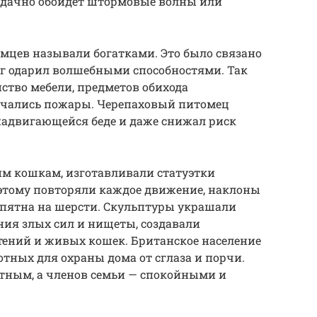
 удачно обойдет штормовые волны или
мцев называли богатками. Это было связано
ог одарил волшебными способностями. Так
нство мебели, предметов обихода
лучались пожары. Черепаховый питомец
надвигающейся беде и даже снижал риск
им кошкам, изготавливали статуэтки
оэтому повторяли каждое движение, наклоны
е пятна на шерсти. Скульптуры украшали
ния злых сил и нищеты, создавали
тений и живых кошек. Британское население
тных для охраны дома от сглаза и порчи.
тным, а членов семьи — спокойными и