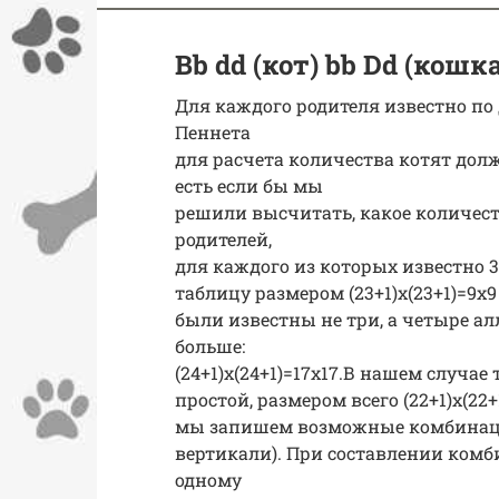
Bb dd (кот) bb Dd (кошка
Для каждого родителя известно по
Пеннета
для расчета количества котят должн
есть если бы мы
решили высчитать, какое количест
родителей,
для каждого из которых известно 
таблицу размером (23+1)x(23+1)=9х9
были известны не три, а четыре а
больше:
(24+1)x(24+1)=17х17.В нашем случае
простой, размером всего (22+1)x(22+
мы запишем возможные комбинации
вертикали). При составлении комб
одному