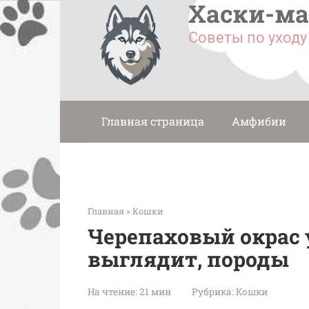
Хаски-м
Перейти
к
Советы по уход
контенту
Главная страница
Амфибии
Главная
»
Кошки
Черепаховый окрас у
выглядит, породы
На чтение:
21 мин
Рубрика:
Кошки