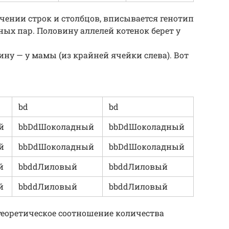
чении строк и столбцов, вписывается генотип
ных пар. Половину аллелей котенок берет у
вину — у мамы (из крайней ячейки слева). Вот
bd
bd
й
bbDdШоколадный
bbDdШоколадный
й
bbDdШоколадный
bbDdШоколадный
й
bbddЛиловый
bbddЛиловый
й
bbddЛиловый
bbddЛиловый
теоретическое соотношение количества