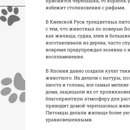
приснится черепашка, то корабль
избежит столкновения с рифами.
В Киевской Руси трехцветных пито
с тем, что животных по поверью Б
как жилища, судна, хлев и больши
изготавливали из дерева, часто с
вовремя предупреждал хозяина о 
воспламенения.
В Японии давно создали культ так
животного. Их делали с натуры, п
хвоста и головы, все самые мелки
дома, защищали их от проникнове
благоприятную атмосферу для рас
приводит домой черепаховых живо
Питомцы делали жилище более ую
уравновешенными.