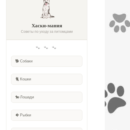
Хаски-мания
Советы по уходу за питомцами
🐾 🐾 🐾
🐕
Собаки
🐈
Кошки
🐎
Лошади
🐠
Рыбки