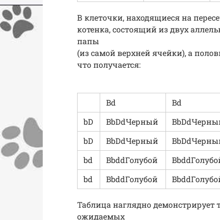
В клеточки, находящиеся на пересе
котенка, состоящий из двух аллель
папы
(из самой верхней ячейки), а поло
что получается:
Bd
Bd
bD
BbDdЧерный
BbDdЧерны
bD
BbDdЧерный
BbDdЧерны
bd
BbddГолубой
BbddГолубо
bd
BbddГолубой
BbddГолубо
Таблица наглядно демонстрирует 
ожидаемых