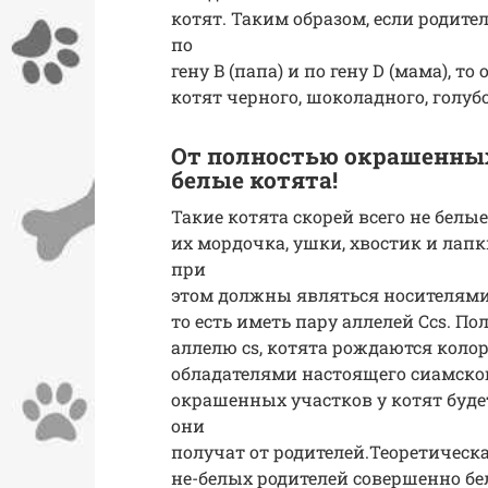
котят. Таким образом, если родит
по
гену B (папа) и по гену D (мама), т
котят черного, шоколадного, голубо
От полностью окрашенны
белые котята!
Такие котята скорей всего не белые
их мордочка, ушки, хвостик и ла
при
этом должны являться носителями 
то есть иметь пару аллелей Ccs. П
аллелю cs, котята рождаются колор
обладателями настоящего сиамског
окрашенных участков у котят буде
они
получат от родителей.Теоретическ
не-белых родителей совершенно бе