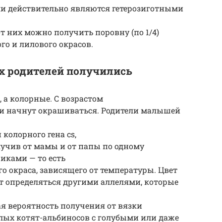
ели действительно являются гетерозиготными
о от них можно получить поровну (по 1/4)
го и лилового окрасов.
х родителей получились
, а колорные. С возрастом
пки начнут окрашиваться. Родители малышей
колорного гена сs,
олучив от мамы и от папы по одному
иками — то есть
о окраса, зависящего от температуры. Цвет
т определяться другими аллелями, которые
ая вероятность получения от вязки
лых котят-альбиносов с голубыми или даже