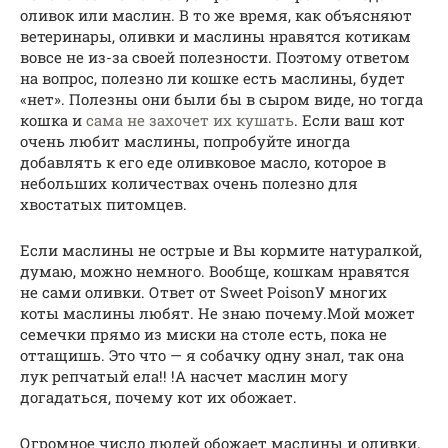
оливок или маслин. В то же время, как объясняют
ветеринары, оливки и маслины нравятся котикам
вовсе не из-за своей полезности. Поэтому ответом
на вопрос, полезно ли кошке есть маслины, будет
«нет». Полезны они были бы в сыром виде, но тогда
кошка и
сама не захочет их кушать
. Если ваш кот
очень любит маслины, попробуйте иногда
добавлять к его еде оливковое масло, которое в
небольших количествах очень полезно для
хвостатых питомцев.
Если маслины не острые и Вы кормите натуралкой,
думаю, можно немного. Вообще, кошкам нравятся
не сами оливки. Ответ от Sweet PoisonУ многих
коты маслины любят. Не знаю почему.Мой может
семечки прямо из миски на столе есть, пока не
оттащишь. Это что — я собачку одну знал, так она
лук репчатый ела!! !А насчет маслин могу
догадаться, почему кот их обожает.
Огромное число людей обожает маслины и оливки.