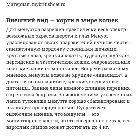
Материал: mybritishcat.ru
Внешний вид — корги в мире кошек
Для менуэтов разрешен практически весь спектр
возможных окрасов шерсти и глаз Менуэт
унаследовал от своих прародителей лучшие черты:
симпатичную мордочку с полными щечками,
круглые глаза, крепкий костяк, чудесную шубку от
персидских и экзотических кошек, очаровательные
короткие лапки от манчкинов. Вопреки расхожему
мнению, менуэты вовсе не хрупкие «инвалиды», а
достаточно выносливые, крепкие, энергичные
питомцы. Задние лапы немного длиннее передних,
с крепкими бедрами. За исключением укороченных
лапок, туловище менуэта хорошо сбалансировано и
выглядит пропорционально. Существует
ошибочное мнение, что менуэты — это
миниатюрные кошки, но это совершенно не так, вес
взрослых самцов может достигать до 4 кг.