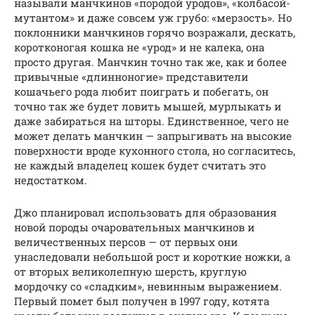
называли манчкинов «породой уродов», «колбасой-
мутантом» и даже совсем уж грубо: «мерзость». Но
поклонники манчкинов горячо возражали, дескать,
коротконогая кошка не «урод» и не калека, она
просто другая. Манчкин точно так же, как и более
привычные «длинноногие» представители
кошачьего рода любит поиграть и побегать, он
точно так же будет ловить мышей, мурлыкать и
даже забираться на шторы. Единственное, чего не
может делать манчкин — запрыгивать на высокие
поверхности вроде кухонного стола, но согласитесь,
не каждый владелец кошек будет считать это
недостатком.
Джо планировал использовать для образования
новой породы очаровательных манчкинов и
величественных персов — от первых они
унаследовали небольшой рост и короткие ножки, а
от вторых великолепную шерсть, круглую
мордочку со «сладким», невинным выражением.
Первый помет был получен в 1997 году, котята