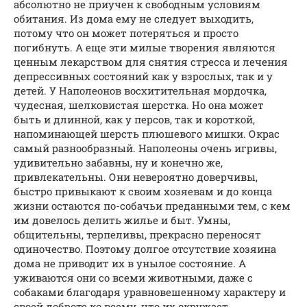
абсолютно не приучен к свободным условиям
обитания. Из дома ему не следует выходить,
потому что он может потеряться и просто
погибнуть. А еще эти милые творения являются
ценным лекарством для снятия стресса и лечения
депрессивных состояний как у взрослых, так и у
детей. У Наполеонов восхитительная мордочка,
чудесная, шелковистая шерстка. Но она может
быть и длинной, как у персов, так и короткой,
напоминающей шерсть плюшевого мишки. Окрас
самый разнообразный. Наполеоны очень игривы,
удивительно забавны, ну и конечно же,
привлекательны. Они невероятно доверчивы,
быстро привыкают к своим хозяевам и до конца
жизни остаются по-собачьи преданными тем, с кем
им довелось делить жилье и быт. Умны,
общительны, терпеливы, прекрасно переносят
одиночество. Поэтому долгое отсутствие хозяина
дома не приводит их в унылое состояние. А
уживаются они со всеми животными, даже с
собаками благодаря уравновешенному характеру и
своей доброте ко всему, что их окружает.