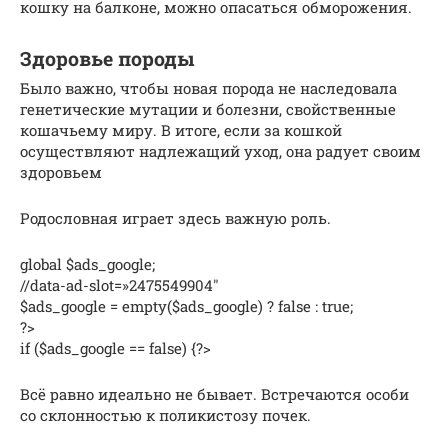
кошку на балконе, можно опасаться обморожения.
Здоровье породы
Было важно, чтобы новая порода не наследовала
генетические мутации и болезни, свойственные
кошачьему миру. В итоге, если за кошкой
осуществляют надлежащий уход, она радует своим
здоровьем
Родословная играет здесь важную роль.
global $ads_google;
//data-ad-slot=»2475549904″
$ads_google = empty($ads_google) ? false : true;
?>
if ($ads_google == false) {?>
Всё равно идеально не бывает. Встречаются особи
со склонностью к поликистозу почек.