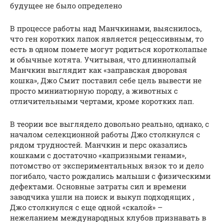
будущее не было определено
В процессе работы над Манчкинами, выяснилось,
что ген коротких лапок является рецессивным, то
есть в одном помете могут родиться коротколапые
и обычные котята. Учитывая, что длиннолапый
Манчкин выглядит как «заправская дворовая
кошка», Джо Смит поставил себе цель вывести не
просто миниатюрную породу, а животных с
отличительными чертами, кроме коротких лап.
В теории все выглядело довольно реально, однако, с
началом селекционной работы Джо столкнулся с
рядом трудностей. Манчкин и перс оказались
кошками с достаточно «капризными генами»,
потомство от экспериментальных вязок то и дело
погибало, часто рождались малыши с физическими
дефектами. Основные затраты сил и времени
заводчика ушли на поиск и выкуп подходящих ,
Джо столкнулся с еще одной «скалой» –
нежеланием международных клубов признавать в