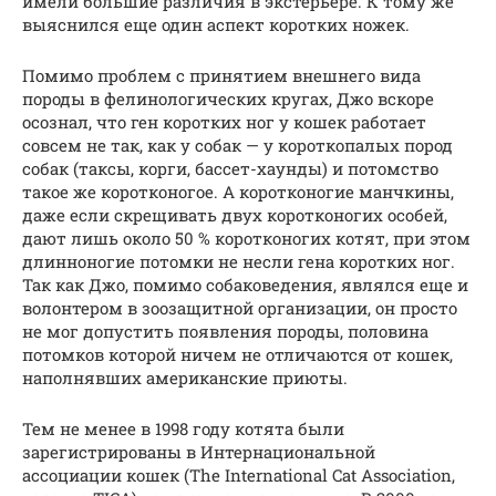
имели большие различия в экстерьере. К тому же
выяснился еще один аспект коротких ножек.
Помимо проблем с принятием внешнего вида
породы в фелинологических кругах, Джо вскоре
осознал, что ген коротких ног у кошек работает
совсем не так, как у собак — у короткопалых пород
собак (таксы, корги, бассет-хаунды) и потомство
такое же коротконогое. А коротконогие манчкины,
даже если скрещивать двух коротконогих особей,
дают лишь около 50 % коротконогих котят, при этом
длинноногие потомки не несли гена коротких ног.
Так как Джо, помимо собаковедения, являлся еще и
волонтером в зоозащитной организации, он просто
не мог допустить появления породы, половина
потомков которой ничем не отличаются от кошек,
наполнявших американские приюты.
Тем не менее в 1998 году котята были
зарегистрированы в Интернациональной
ассоциации кошек (The International Cat Association,