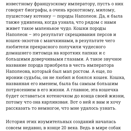
известному французскому императору, пусть о них
говорят биографы, а очень крохотному, милому,
пушистому котенку — породы Наполеон. Да, я была
также удивлена, когда узнала, что рядом с нами
живет такое маленькое чудо. Кошки породы
Наполеон – это результат скрещивания персов и
кошек-экзотов с манчкинами, в результате чего
любители прекрасного получили чудесного
домашнего питомца на коротких лапках и с
большими доверчивыми глазами. А такое звучное
название порода приобрела в честь императора
Наполеона, который был мал ростом. А еще, по
иронии судьбы, он не любил и боялся кошек. Кошка,
названная его именем, была бы самым большим
потрясением в его жизни. А главное, эта кошечка
будет оставаться котеночком до конца своей жизни,
потому что она карликовая. Вот о ней я вам и хочу
рассказать то немногое, что мне удалось узнать.
История этих изумительных созданий началась
совсем недавно, в конце 20 века. Ведь в мире собак