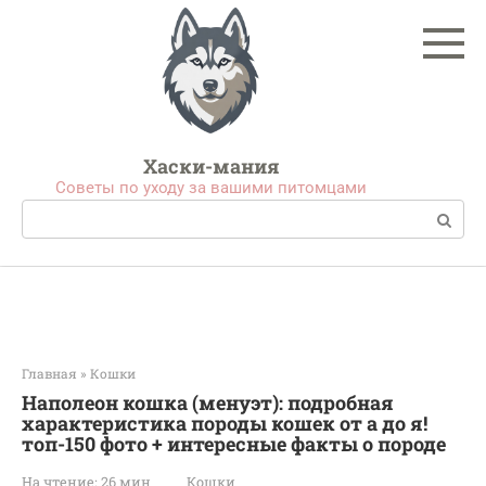
Перейти
к
контенту
Хаски-мания
Советы по уходу за вашими питомцами
Поиск:
Главная
»
Кошки
Наполеон кошка (менуэт): подробная
характеристика породы кошек от а до я!
топ-150 фото + интересные факты о породе
На чтение:
26 мин
Кошки