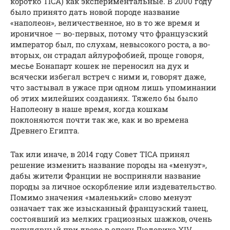
коротко TICA) как экспериментальные. В 2000 году
было принято дать новой породе название
«наполеон», величественное, но в то же время и
ироничное — во-первых, потому что французский
император был, по слухам, невысокого роста, а во-
вторых, он страдал айлурофобией, проще говоря,
месье Бонапарт кошек не переносил на дух и
всячески избегал встреч с ними и, говорят даже,
что застывал в ужасе при одном лишь упоминании
об этих милейших созданиях. Тяжело бы было
Наполеону в наше время, когда кошкам
поклоняются почти так же, как и во времена
Древнего Египта.
Так или иначе, в 2014 году Совет TICA принял
решение изменить название породы на «менуэт»,
дабы жители Франции не восприняли название
породы за личное оскорбление или издевательство.
Помимо значения «маленький» слово менуэт
означает так же изысканный французский танец,
состоявший из мелких грациозных шажков, очень
популярный при дворе в эпоху Людовика XIV.