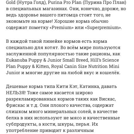
Gold (Нутра Голд), Purina Pro Plan (Пурина Про План)
в специальных магазинах. Они, конечно, дороже, но
ведь здоровье вашего питомца стоит того, не
экономьте на корме! Хорошие корма обычно
содержат пометку «Premium» или «Superpremium».
В каждой такой линейке кормов есть корма
специально для котят. Во всём мире пользуются
заслуженной популярностью такие рационы, как
Eukanuba Puppy & Junior Small Breed, Hill’s Science
Plan Puppy & Kitten, Royal Canin Size Nutrition Mini
Junior и многие другие на любой вкус и кошелёк.
Дешевые корма типа Кити Кэт, Катинка, давать
НЕЛЬЗЯ! Тоже самое касается широко
разрекламированных кормов таких как Вискас,
Фрискас и т.д. Они плохого качества, содержат
слишком много минеральных солей, в качестве
белка в них используют не мясо и качественные
субпродукты, а кости, шкуры, перья. Их
употребление приводит к различным