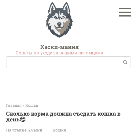
Перейти
к
контенту
Хаски-мания
Советы по уходу за вашими питомцами
Поиск:
Главная
»
Кошки
Сколько корма должна съедать кошка в
день🤔
На чтение:
24 мин
Кошки