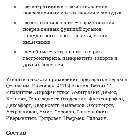
регенеративные — восстановление
поврежденных клеток печени и желудка;
восстанавливающие — нормализация
поврежденных функций органов
желудочного тракта, печени, ткани
кишечника;
лечебные — устранение гастрита,
гастроэнтерита, панкреатита, запоров и
других болезней.
Узнайте о нюасах применения препаратов Веракол,
Фоспасим, Кантарен, АСД Фракция, Ветом 1.1,
Ипакитине, Дирофен плюс, Амитразин, Демос,
Хелавит, Гепатоджект, Отодектин, Флексопрофен,
Дексафорт, Овариовит, Имаверол, Окситоцин,
Артрогликан, Амит, Суролан, Ронколейкин,
Ивермектин, Ципровет, Ивермек, Тилозин.
Состав