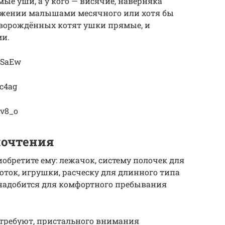
ямые уши, а у кого — висячие, наверняка
ижении малышами месячного или хотя бы
новорождённых котят ушки прямые, и
ми.
7SaEw
8c4ag
uv8_o
почтения
обретите ему: лежачок, систему полочек для
оток, игрушки, расческу для длинного типа
надобится для комфортного пребывания
требуют, пристального внимания