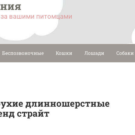
ания
у за вашими питомцами
Беспозвоночные
Кошки
Лошади
Собаки
оухие длинношерстные
енд страйт