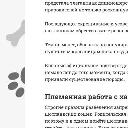
предстала элегантная длинношерс
прародителей не только роскошную
Последующее скрещивание и усов
шотландкам обрести самые разноо
Тем не менее, обогнать по популяр
пушистым красавицам пока не уда
Впервые официальное подтвержден
немало лет до того момента, когд
признали существование породы.
Племенная работа с х
Строгие правила разведения запр
шотландских кошек. Родительская п
поэтому и в одном помёте шотланд
страйты, так и фолды. Бытует неп