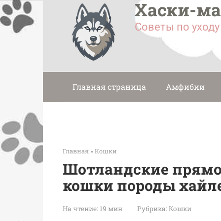
Хаски-м
Перейти
к
Советы по уход
контенту
Главная страница
Амфибии
Главная
»
Кошки
Шотландские прям
кошки породы хайл
На чтение:
19 мин
Рубрика:
Кошки