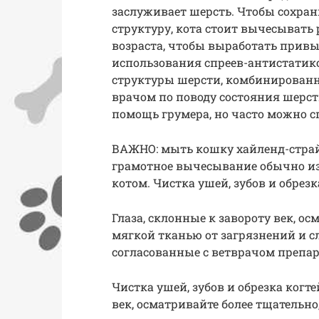
заслуживает шерсть. Чтобы сохран
структуру, кота стоит вычесывать 
возраста, чтобы выработать привы
использования спреев-антистатико
структуры шерсти, комбинированн
врачом по поводу состояния шерст
помощь грумера, но часто можно с
ВАЖНО: мыть кошку хайленд-страйт
грамотное вычесывание обычно изб
котом. Чистка ушей, зубов и обрезк
Глаза, склонные к завороту век, о
мягкой тканью от загрязнений и с
согласованные с ветврачом препа
Чистка ушей, зубов и обрезка когте
век, осматривайте более тщательно