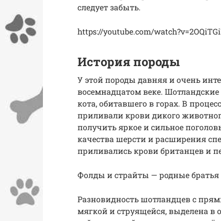
следует забыть.
https://youtube.com/watch?v=2OQiTG
История породы
У этой породы давняя и очень инте
восемнадцатом веке. Шотландские 
кота, обитавшего в горах. В проце
приливали крови дикого животног
получить яркое и сильное поголов
качества шерсти и расширения сп
приливались крови британцев и пе
Фолды и страйты — родные братья
Разновидность шотландцев с прям
мягкой и струящейся, выделена в 