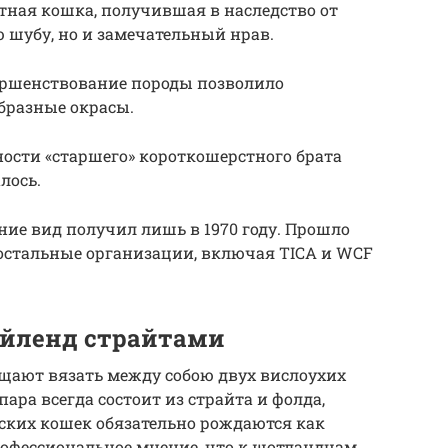
тная кошка, получившая в наследство от
 шубу, но и замечательный нрав.
ершенствование породы позволило
бразные окрасы.
ности «старшего» короткошерстного брата
лось.
ие вид получил лишь в 1970 году. Прошло
а остальные организации, включая TICA и WCF
айленд страйтами
ещают вязать между собою двух вислоухих
ара всегда состоит из страйта и фолда,
ских кошек обязательно рождаются как
рофессиональное мнение, что к шотландцам