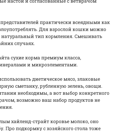
ые настои и согласованные с ветврачом
ё представителей практически всеядными как
 злоупотреблять. Для взрослой кошки можно
 и натуральный тип кормления. Смешивать
айних случаях.
айта сухие корма премиум класса,
инералами и микроэлементами.
спользовать диетическое мясо, злаковые
ирную сметанку, рубленную зелень, овощи.
тании необходимы, а вот выбор конкретного
врачом, возможно ваш набор продуктов не
ения.
лым хайленд-страйт коровье молоко, оно
у. Про подкормку с хозяйского стола тоже