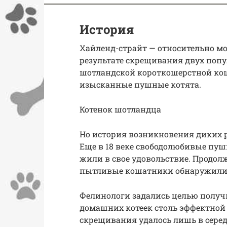
История
Хайленд-страйт — относительно мо
результате скрещивания двух поп
шотландской короткошерстной кош
изысканные пушные котята.
Котенок шотландца
Но история возникновения диких 
Еще в 18 веке свободолюбивые пуш
жили в свое удовольствие. Продолж
пытливые кошатники обнаружили э
Фелинологи задались целью получи
домашних котеек столь эффектной 
скрещивания удалось лишь в сере