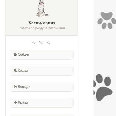
Хаски-мания
Советы по уходу за питомцами
🐾 🐾 🐾
🐕
Собаки
🐈
Кошки
🐎
Лошади
🐠
Рыбки