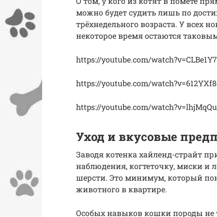
О том, у кого из котят в помёте пр
можно будет судить лишь по дост
трёхнедельного возраста. У всех 
некоторое время остаются таковы
https://youtube.com/watch?v=CLBe1Y
https://youtube.com/watch?v=612YXf
https://youtube.com/watch?v=lhjMqQ
Уход и вкусовые пред
Заводя котенка хайленд-страйт при
наблюдения, когтеточку, миски и л
шерсти. Это минимум, который по
животного в квартире.
Особых навыков кошки породы не 