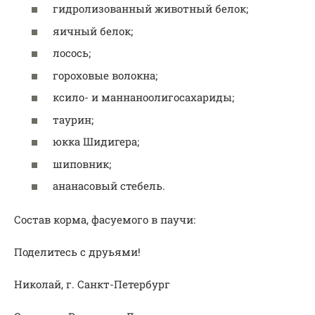
гидролизованный животный белок;
яичный белок;
лосось;
гороховые волокна;
ксило- и маннаноолигосахариды;
таурин;
юкка Шидигера;
шиповник;
ананасовый стебель.
Состав корма, фасуемого в паучи:
Поделитесь с друьями!
Николай, г. Санкт-Петербург