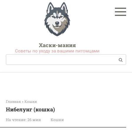
Перейти
к
контенту
Хаски-мания
Советы по уходу за вашими питомцами
Поиск:
Главная
»
Кошки
Нибелунг (кошка)
На чтение:
26 мин
Кошки