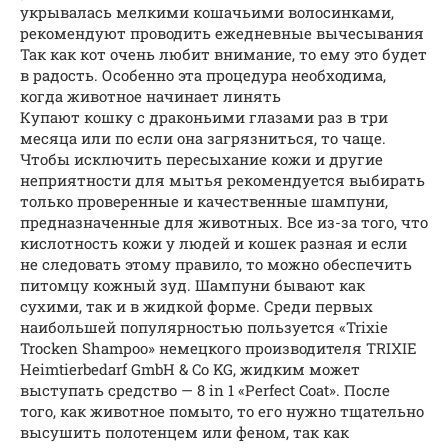
укрывалась мелкими кошачьими волосинками,
рекомендуют проводить ежедневные вычесывания
Так как кот очень любит внимание, то ему это будет
в радость. Особенно эта процедура необходима,
когда животное начинает линять
Купают кошку с драконьими глазами раз в три
месяца или по если она загрязниться, то чаще.
Чтобы исключить пересыхание кожи и другие
неприятности для мытья рекомендуется выбирать
только проверенные и качественные шампуни,
предназначенные для животных. Все из-за того, что
кислотность кожи у людей и кошек разная и если
не следовать этому правило, то можно обеспечить
питомцу кожный зуд. Шампуни бывают как
сухими, так и в жидкой форме. Среди первых
наибольшей популярностью пользуется «Trixie
Trocken Shampoo» немецкого производителя TRIXIE
Heimtierbedarf GmbH & Co KG, жидким может
выступать средство — 8 in 1 «Perfect Coat». После
того, как животное помыто, то его нужно тщательно
высушить полотенцем или феном, так как