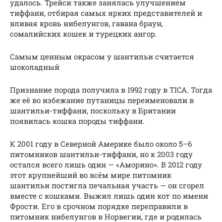
удалось. Трейси также занялась улучшением
тиффани, отбирая самых ярких представителей и
вливая кровь нибелунгов, гавана браун,
сомалийских кошек и турецких ангор.
Самым ценным окрасом у шантильи считается
шоколадный
Признание порода получила в 1992 году в TICA. Тогда
же её во избежание путаницы переименовали в
шантильи-тиффани, поскольку в Британии
появилась кошка породы тиффани.
К 2001 году в Северной Америке было около 5–6
питомников шантильи-тиффани, но к 2003 году
остался всего лишь один — «Аморино». В 2012 году
этот крупнейший во всём мире питомник
шантильи постигла печальная участь — он сгорел
вместе с кошками. Выжил лишь один кот по имени
Фрости. Его в срочном порядке переправили в
питомник нибелунгов в Норвегии, где и родилась