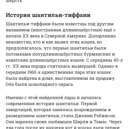
шерсть
История шантильи-тиффани
Шантильи-тиффани были известны под другим
названием (иностранная длинношёрстная) ещё с
начала ХХ века в Северной Америке. Доподлинно
неизвестно, кто и как вывел этих кошек, но
предполагалось, что первые шантильи были
потомками полудлинношёрстных бурманских и
азиатских длинношёрстных кошек. С середины 40-х
гг. ХХ века порода считалась вымершей. Однако в
середине 1960-х единственная пара этих кошек
была найдена в доме, выставленном на продажу.
Оба были шоколадного окраса.
Именно с этой найденной пары и началась
современная история шантильи. Первой
заводчицей, которая занялась возрождением и
разведением шантильи, стала Дженни Робинсон.
Она нарекла своих любимцев Ширли и Томас. Через
два года после их находки кот и кошка дали первое