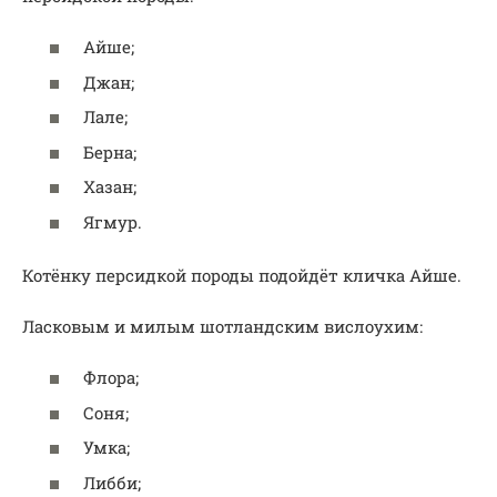
Айше;
Джан;
Лале;
Берна;
Хазан;
Ягмур.
Котёнку персидкой породы подойдёт кличка Айше.
Ласковым и милым шотландским вислоухим:
Флора;
Соня;
Умка;
Либби;