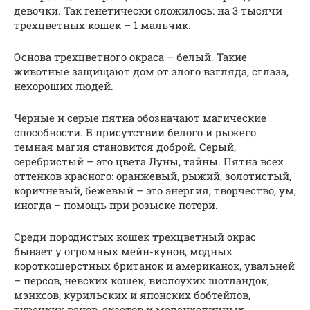
девочки. Так генетически сложилось: на 3 тысячи
трехцветных кошек – 1 мальчик.
Основа трехцветного окраса – белый. Такие
животные защищают дом от злого взгляда, сглаза,
нехороших людей.
Черные и серые пятна обозначают магические
способности. В присутствии белого и рыжего
темная магия становится доброй. Серый,
серебристый – это цвета Луны, тайны. Пятна всех
оттенков красного: оранжевый, рыжий, золотистый,
коричневый, бежевый – это энергия, творчество, ум,
иногда – помощь при розыске потери.
Среди породистых кошек трехцветный окрас
бывает у огромных мейн-кунов, модных
короткошерстных британок и американок, увальней
– персов, невских кошек, вислоухих шотландок,
мэнксов, курильских и японских бобтейлов,
турецких ванов, экзотов и меланхоличных