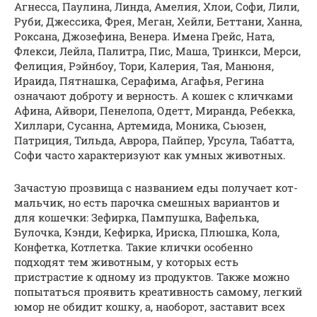
Агнесса, Паулина, Линда, Амелия, Хлои, Софи, Лили,
Руби, Джессика, Фрея, Меган, Хейли, Беттани, Ханна,
Роксана, Джозефина, Венера. Имена Грейс, Ната,
Флекси, Лейла, Палитра, Пис, Маша, Тринкси, Мерси,
Фелиция, Рэйнбоу, Тори, Калерия, Тая, Манюня,
Ираида, Пятнашка, Серафима, Агафья, Регина
означают доброту и верность. А кошек с кличками
Афина, Айвори, Пенелопа, Одетт, Миранда, Ребекка,
Хиллари, Сусанна, Артемида, Моника, Сьюзен,
Патриция, Тильда, Аврора, Пайпер, Урсула, Табатта,
Софи часто характеризуют как умных животных.
Зачастую прозвища с названием еды получает кот-
мальчик, но есть парочка смешных вариантов и
для кошечки: Зефирка, Пампушка, Вафелька,
Булочка, Кэнди, Кефирка, Ириска, Плюшка, Кола,
Конфетка, Котлетка. Такие клички особенно
подходят тем животным, у которых есть
пристрастие к одному из продуктов. Также можно
попытаться проявить креативность самому, легкий
юмор не обидит кошку, а, наоборот, заставит всех