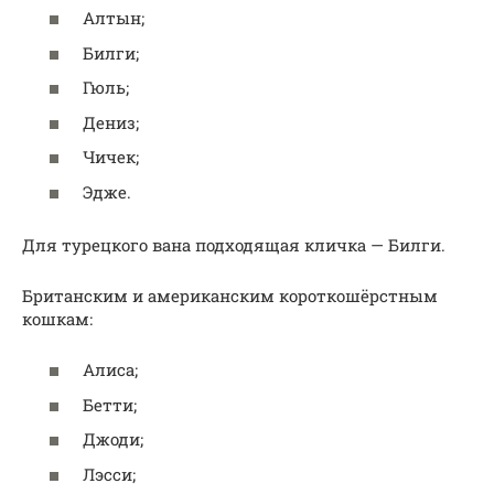
Алтын;
Билги;
Гюль;
Дениз;
Чичек;
Эдже.
Для турецкого вана подходящая кличка — Билги.
Британским и американским короткошёрстным
кошкам:
Алиса;
Бетти;
Джоди;
Лэсси;