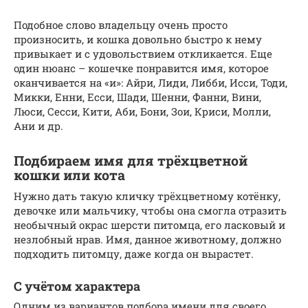
Подобное слово владельцу очень просто
произносить, и кошка довольно быстро к нему
привыкает и с удовольствием откликается. Еще
один нюанс – кошечке понравится имя, которое
оканчивается на «и»: Айри, Лиди, Либби, Исси, Тоди,
Микки, Енни, Есси, Шади, Шенни, Фанни, Вини,
Люси, Сесси, Кити, Аби, Бони, Зои, Криси, Молли,
Ани и др.
Подбираем имя для трёхцветной
кошки или кота
Нужно дать такую кличку трёхцветному котёнку,
девочке или мальчику, чтобы она смогла отразить
необычный окрас шерсти питомца, его ласковый и
незлобный нрав. Имя, данное животному, должно
подходить питомцу, даже когда он вырастет.
С учётом характера
Одним из вариантов подбора имени для своего