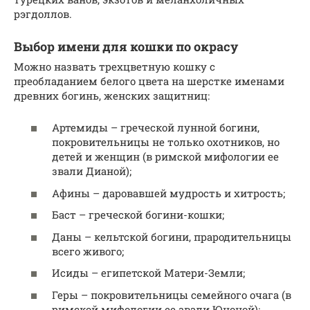
рэгдоллов.
Выбор имени для кошки по окрасу
Можно назвать трехцветную кошку с
преобладанием белого цвета на шерстке именами
древних богинь, женских защитниц:
Артемиды – греческой лунной богини,
покровительницы не только охотников, но
детей и женщин (в римской мифологии ее
звали Дианой);
Афины – даровавшей мудрость и хитрость;
Баст – греческой богини-кошки;
Даны – кельтской богини, прародительницы
всего живого;
Исиды – египетской Матери-Земли;
Геры – покровительницы семейного очага (в
римской мифологии ее звали Юноной);