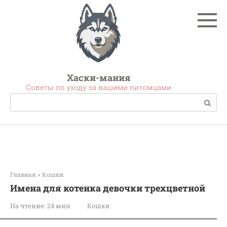
Перейти
к
контенту
Хаски-мания
Советы по уходу за вашими питомцами
Поиск:
Главная
»
Кошки
Имена для котенка девочки трехцветной
На чтение:
24 мин
Кошки