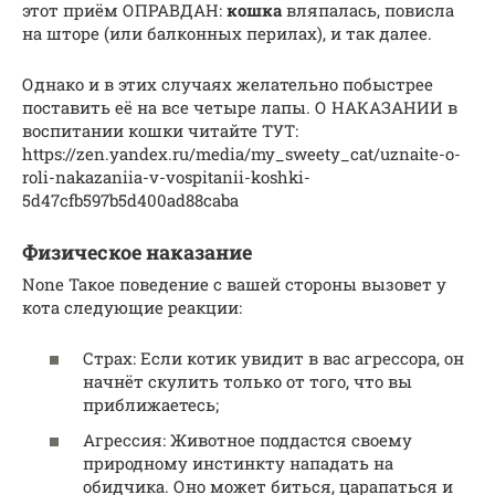
этот приём ОПРАВДАН:
кошка
вляпалась, повисла
на шторе (или балконных перилах), и так далее.
Однако и в этих случаях желательно побыстрее
поставить её на все четыре лапы. О НАКАЗАНИИ в
воспитании кошки читайте ТУТ:
https://zen.yandex.ru/media/my_sweety_cat/uznaite-o-
roli-nakazaniia-v-vospitanii-koshki-
5d47cfb597b5d400ad88caba
Физическое наказание
None Такое поведение с вашей стороны вызовет у
кота следующие реакции:
Страх: Если котик увидит в вас агрессора, он
начнёт скулить только от того, что вы
приближаетесь;
Агрессия: Животное поддастся своему
природному инстинкту нападать на
обидчика. Оно может биться, царапаться и