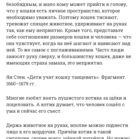
безобидным, и мало кому может прийти в голову,
что у кошки есть личное пространство, которое
необходимо уважать. Поэтому кошек тискают,
тревожат спящее животное, удерживают на руках
так, как ему неприятно. Кроме того, представьте
себе соотношение размеров кошки и человека — что
она чувствует, когда на неё шагают и нависают над
ней. То же самое с поглаживаниями. Часто люди
заносят руку сверху, и большинству кошек, даже не
имеющих страха замаха, это неприятно.
Ян Стен. «Дети учат кошку танцевать». Фрагмент.
1660–1679 гг.
Многие любят взять пушистого котика за щёки и
поцеловать. А котик думает, что человек сошёл с
ума и сейчас его съест.
Держа животное на руках, вполне можно поднести
лицо к его мордочке. Причём котик в такой
ситуации, скорее всего, щёчкой потрётся. Но нужно