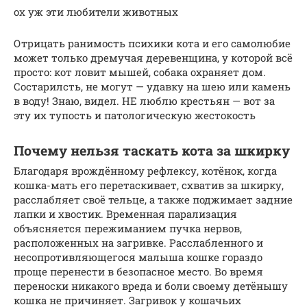
ох уж эти любители животных
Отрицать ранимость психики кота и его самолюбие
может только дремучая деревенщина, у которой всё
просто: кот ловит мышей, собака охраняет дом.
Состарилсть, не могут — удавку на шею или камень
в воду! Знаю, видел. НЕ люблю крестьян — вот за
эту их тупость и патологическую жестокость
Почему нельзя таскать кота за шкирку
Благодаря врождённому рефлексу, котёнок, когда
кошка-мать его перетаскивает, схватив за шкирку,
расслабляет своё тельце, а также поджимает задние
лапки и хвостик. Временная парализация
объясняется пережиманием пучка нервов,
расположенных на загривке. Расслабленного и
несопротивляющегося малыша кошке гораздо
проще перенести в безопасное место. Во время
переноски никакого вреда и боли своему детёнышу
кошка не причиняет. Загривок у кошачьих