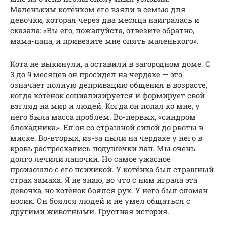
Маленьким котёнком его взяли в семью для
девочки, которая через два месяца наигралась и
сказала: «Вы его, пожалуйста, отвезите обратно,
мама-папа, и привезите мне опять маленького».
Кота не выкинули, а оставили в загородном доме. С
3 до 9 месяцев он просидел на чердаке — это
означает полную депривацию общения в возрасте,
когда котёнок социализируется и формирует свой
взгляд на мир и людей. Когда он попал ко мне, у
него была масса проблем. Во-первых, «синдром
блокадника». Ел он со страшной силой до рвоты в
миске. Во-вторых, из-за пыли на чердаке у него в
кровь растрескались подушечки лап. Мы очень
долго лечили лапочки. Но самое ужасное
произошло с его психикой. У котёнка был страшный
страх замаха. Я не знаю, во что с ним играла эта
девочка, но котёнок боялся рук. У него был сломан
носик. Он боялся людей и не умел общаться с
другими животными. Грустная история.