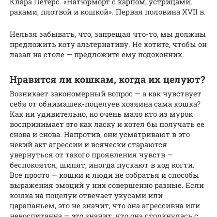
Клара Петерс. «Натюрморт с карпом, устрицами,
раками, плотвой и кошкой». Первая половина XVII в.
Нельзя забывать, что, запрещая что-то, мы должны
предложить коту альтернативу. Не хотите, чтобы он
лазал на столе — предложите ему подоконник.
Нравится ли кошкам, когда их целуют?
Возникает закономерный вопрос — а как чувствует
себя от обнимашек-поцелуев хозяина сама кошка?
Как ни удивительно, но очень мало кто из мурок
воспринимает это как ласку и хотел бы получать ее
снова и снова. Напротив, они усматривают в это
некий акт агрессии и всячески стараются
увернуться от такого проявления чувств —
беспокоятся, шипят, иногда пускают в ход когти.
Все просто — кошки и люди не собратья и способы
выражения эмоций у них совершенно разные. Если
кошка на поцелуи отвечает укусами или
царапаньем, это не значит, что она агрессивна или
невоспитанна — это значит, что она столкнулась с