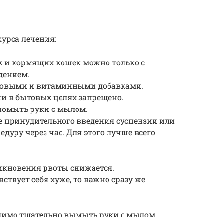
курса лечения:
 и кормящих кошек можно только с
дением.
мовыми и витаминными добавками.
ии в бытовых целях запрещено.
помыть руки с мылом.
е принудительного введения суспензии или
едуру через час. Для этого лучше всего
икновения рвоты снижается.
ствует себя хуже, то важно сразу же
одимо тщательно вымыть руки с мылом