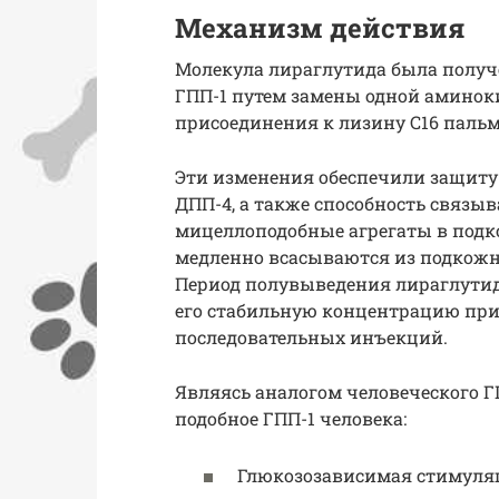
Механизм действия
Молекула лираглутида была получ
ГПП-1 путем замены одной аминоки
присоединения к лизину С16 пальми
Эти изменения обеспечили защиту
ДПП-4, а также способность связы
мицеллоподобные агрегаты в подк
медленно всасывают­ся из подкожн
Период полувыве­дения лираглутида
его стабильную концен­трацию при
последовательных инъекций.
Являясь аналогом человеческого ГП
подобное ГПП-1 человека:
Глюкозозависимая стимуляц