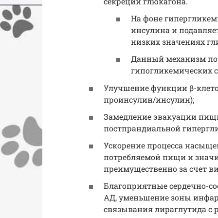
секреции глюкагона.
На фоне гипергликем
инсулина и подавляе
низких значениях гл
Данный механизм поз
гипогликемических с
Улучшение функции β-клето
проинсулин/инсулин);
Замедление эвакуации пищи 
постпрандиальной гипергл
Ускорение процесса насыще
потребляемой пищи и знач
преимущественно за счет в
Благоприятные сердечно-со
АД, уменьшение зоны инфарк
связывания лираглутида с р