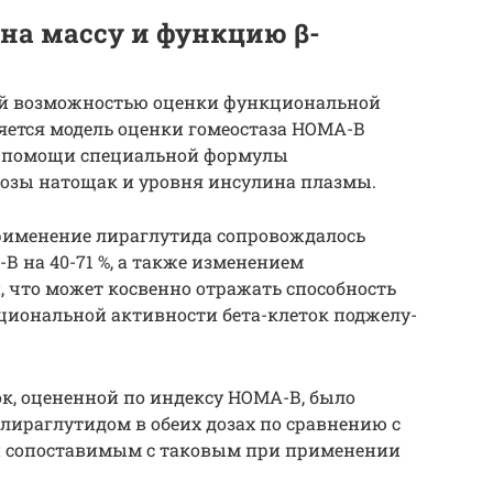
на массу и функцию β-
й возможностью оценки функ­циональной
ляется модель оценки гомеостаза НОМА-В
ри по­мощи специальной формулы
озы натощак и уровня инсулина плазмы.
рименение лираглутида сопровождалось
на 40-71 %, а также изменением
 что может косвенно отражать способность
циональной активности бета-клеток поджелу­
к, оцененной по индексу НОМА-В, было
ираглутидом в обеих дозах по срав­нению с
и сопоставимым с тако­вым при применении