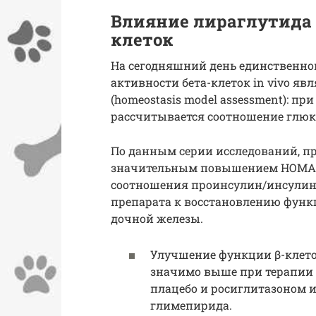
Влияние лираглутида 
клеток
На сегодняшний день единственно
активности бета-клеток in vivo яв
(homeostasis model assessment): п
рассчитывается соотношение глюк
По данным серии исследований, п
значительным повышением НОМА-В 
соотношения проинсулин/инсулин,
препарата к восстановлению функ
дочной железы.
Улучшение функции β-клето
значимо выше при терапии л
плацебо и росиглитазоном 
глимепирида.