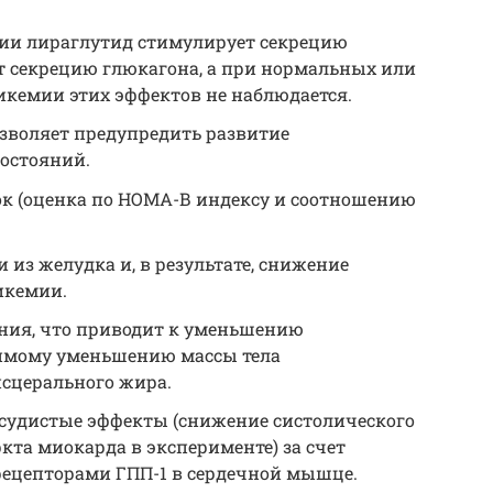
ии лираглу­тид стимулирует секрецию
т секрецию глюкагона, а при нормальных или
икемии этих эффектов не наблюдается.
­воляет предупредить развитие
остояний.
к (оценка по НОМА-В индексу и соотно­шению
из желудка и, в результате, снижение
икемии.
ния, что приводит к уменьшению
имому уменьшению массы тела
исцерального жира.
судистые эффекты (снижение систоличес­кого
та миокарда в эксперименте) за счет
ецептора­ми ГПП-1 в сердечной мышце.