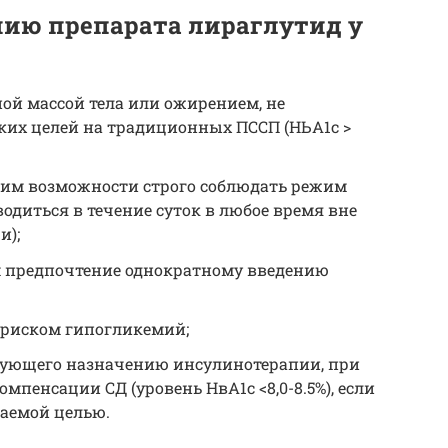
ию препарата лираглутид у
ой массой тела или ожирением, не
их целей на традиционных ПССП (НЬА1с >
щим возможности строго соблю­дать режим
одиться в течение суток в лю­бое время вне
и);
 предпочтение однократному введению
 риском гипогликемий;
твующего назначению инсулинотерапии, при
мпенсации СД (уровень НвА1с <8,0-8.5%), если
лаемой целью.