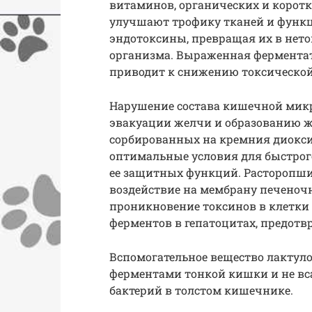
витаминов, органических и корот
улучшают трофику тканей и функц
эндотоксины, превращая их в нето
организма. Выраженная ферментат
приводит к снижению токсической
Нарушение состава кишечной мик
эвакуации желчи и образованию 
сорбированных на кремния диокси
оптимальные условия для быстро
ее защитных функций. Расторопши
воздействие на мембрану печеночн
проникновение токсинов в клетки 
ферментов в гепатоцитах, предотвр
Вспомогательное вещество лактул
ферментами тонкой кишки и не вса
бактерий в толстом кишечнике.