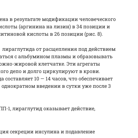
ена в результате модификации человеческого
слоты (аргинина на лизин) в 34 пози­ции и
тиновой кислоты в 26 позиции (рис. 8).
 лираглутида от расщеп­ления под действием
вать­ся с альбумином плазмы и образовывать
ожно-жировой клетчатке. Эти агрегаты
ого депо и долго циркулируют в крови.
 составляет 10 — 14 часов, что обеспечивает
 однократном введении в сутки уже после 3
П-1, лираглутид оказывает дейс­твие,
ия секреции инсулина и подавление