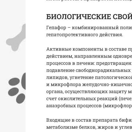
БИОЛОГИЧЕСКИЕ СВО
Гепафор – комбинированный поли
гепатопротективного действия.
Активные компоненты в составе 
действием, направленным одновре
процессов в печени: предотвраще
подавление свободнорадикальных 
липидов, угнетение патологическ
и микрофлора желудочно-кишечно
органа, осуществляющих защиту м
счет окислительных реакций (печ
анаэробных процессов (микрофлор
Входящие в состав препарата бифи
метаболизме белков, жиров и угле