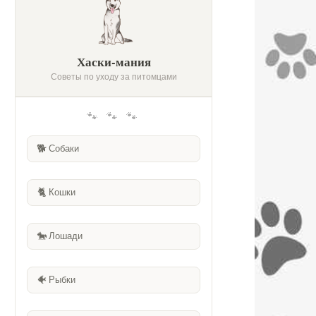
Хаски-мания
Советы по уходу за питомцами
🐾 🐾 🐾
🐕
Собаки
🐈
Кошки
🐎
Лошади
🐠
Рыбки