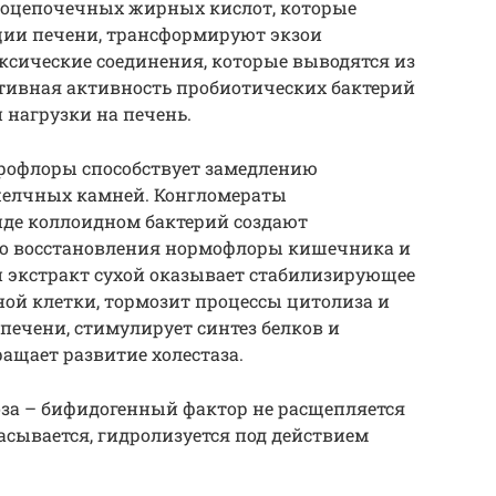
коцепочечных жирных кислот, которые
ии печени, трансформируют экзои
ксические соединения, которые выводятся из
ивная активность пробиотических бактерий
 нагрузки на печень.
рофлоры способствует замедлению
желчных камней. Конгломераты
де коллоидном бактерий создают
го восстановления нормофлоры кишечника и
 экстракт сухой оказывает стабилизирующее
ой клетки, тормозит процессы цитолиза и
печени, стимулирует синтез белков и
ащает развитие холестаза.
оза – бифидогенный фактор не расщепляется
сывается, гидролизуется под действием