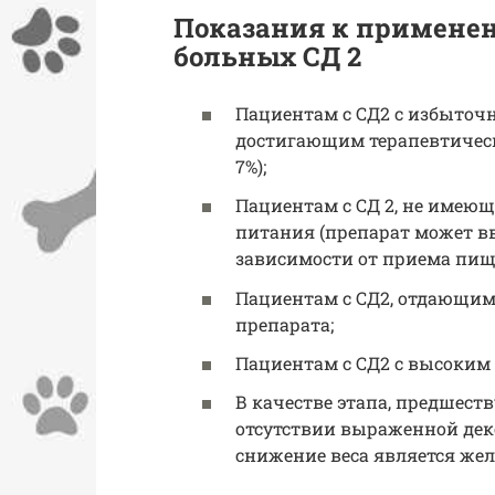
Показания к применен
больных СД 2
Пациентам с СД2 с избыточн
достигающим терапевтическ
7%);
Пациентам с СД 2, не имею
питания (препарат может вв
зависимости от приема пищ
Пациентам с СД2, отдающим
препарата;
Пациентам с СД2 с высоким
В качестве этапа, предшес
отсутствии выраженной деко
снижение веса является же