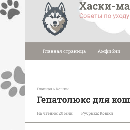
Хаски-м
Перейти
к
Советы по уход
контенту
Главная страница
Амфибии
Главная
»
Кошки
Гепатолюкс для кош
На чтение:
20 мин
Рубрика:
Кошки