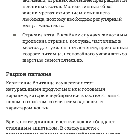
активных, игривых малышей превращаются
в ленивых котов. Малоактивный образ
жизни чреват ожирением домашнего
любимца, поэтому необходим регулярный
выгул животного.
Стрижка кота. В крайних случаях животным
прописана стрижка: колтуны, частичная в
местах для уколов при лечении, преклонный
возраст питомца, неспособного ухаживать за
шерстью самостоятельно.
Рацион питания
Кормление британца осуществляется
натуральными продуктами или готовыми
кормами, которые подбираются в соответствии с
полом, возрастом, состоянием здоровья и
характером кошки.
Британские длинношерстные кошки обладают
отменным аппетитом. В совокупности с
размеренным образом жизни хайлендеры могут