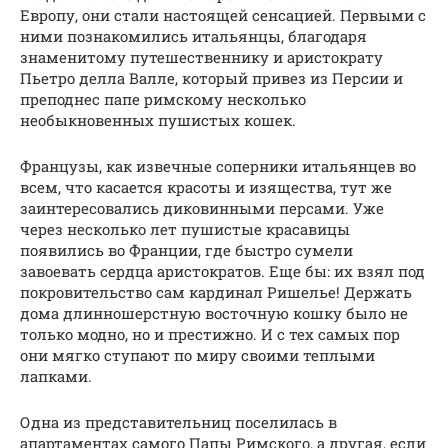
Европу, они стали настоящей сенсацией. Первыми с
ними познакомились итальянцы, благодаря
знаменитому путешественнику и аристократу
Пьетро делла Валле, который привез из Персии и
преподнес папе римскому несколько
необыкновенных пушистых кошек.
Французы, как извечные соперники итальянцев во
всем, что касается красоты и изящества, тут же
заинтересовались диковинными персами. Уже
через несколько лет пушистые красавицы
появились во Франции, где быстро сумели
завоевать сердца аристократов. Еще бы: их взял под
покровительство сам кардинал Ришелье! Держать
дома длинношерстную восточную кошку было не
только модно, но и престижно. И с тех самых пор
они мягко ступают по миру своими теплыми
лапками.
Одна из представительниц поселилась в
апартаментах самого Папы Римского, а другая, если