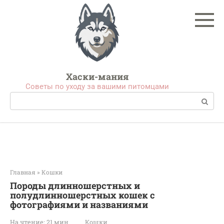
Перейти
к
контенту
Хаски-мания
Советы по уходу за вашими питомцами
Поиск:
Главная
»
Кошки
Породы длинношерстных и
полудлинношерстных кошек с
фотографиями и названиями
На чтение:
21 мин
Кошки