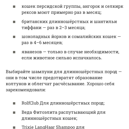
кошек персидской группы, ангорок и селкирк
рексов моют примерно раз в месяц;
британских длинношёрстных и шантильи
тиффани — раз в 2–3 месяца;
шоколадных йорков и сомалийских кошек —
раз в 4–6 месяцев;
яванезов — только в случае необходимости,
если животное сильно испачкалось.
Выбирайте шампуни для длинношёрстных пород —
они в том числе предотвратят образование
колтунов и облегчат расчёсывание. Хорошо себя
зарекомендовали:
RolfClub Для длинношёрстных пород;
Веда Фитоэлита распутывающий для
длинношёрстных кошек;
Trixie LangHaar Shampoo для