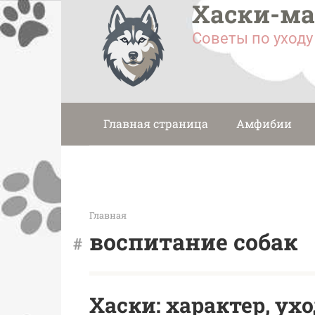
Хаски-м
Перейти
к
Советы по уход
контенту
Главная страница
Амфибии
Главная
воспитание собак
Хаски: характер, ух