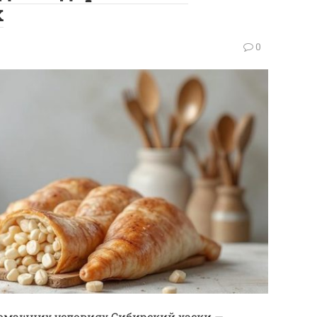
х
0
 домашних условиях Сибирский хаски —