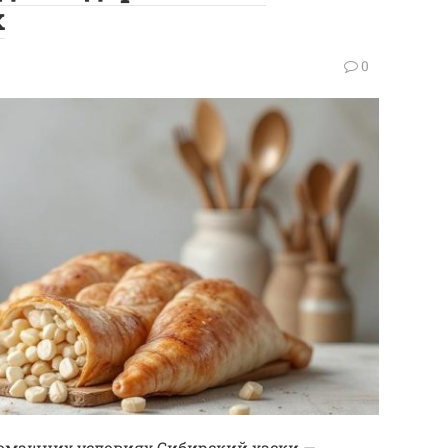
х
0
 домашних условиях Сибирский хаски —