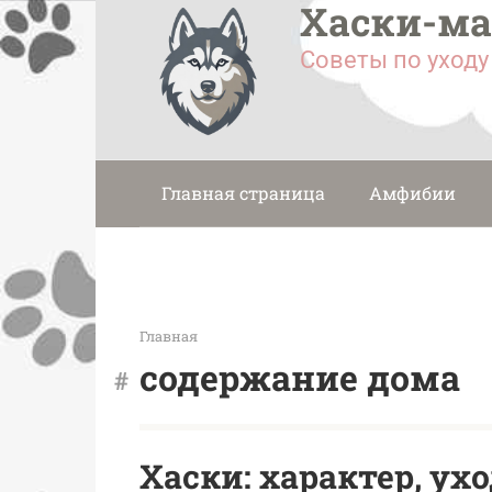
Хаски-м
Перейти
к
Советы по уход
контенту
Главная страница
Амфибии
Главная
содержание дома
Хаски: характер, ух