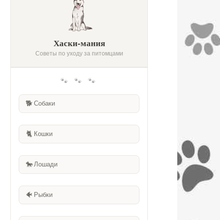
Хаски-мания
Советы по уходу за питомцами
🐾 🐾 🐾
🐕
Собаки
🐈
Кошки
🐎
Лошади
🐠
Рыбки