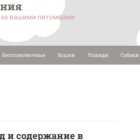
ания
у за вашими питомцами
Беспозвоночные
Кошки
Лошади
Собаки
од и содержание в