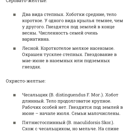
Серовато-желтые:
Два вида степных. Хоботки средние, тело
короткое. У одного вида крылья темнее, чем
у другого. Гнездятся под землей в конце
весны. Численность семей очень
вариативна.
Лесной. Короткотелое мелкое насекомое.
Окрашен тусклее степных. Гнездование в
мае-июне в наземных или подземных
гнездах.
Охристо-желтые:
Чесальщик (В. distinguendus F. Мог.). Хобот
длинный. Тело продолговатое крупное.
Рабочих особей нет. Гнездится под землей в
июне – начале июля. Семьи малочислены.
Пятнистоспинный (В. maculidorsis Skor.).
Схож с чесальщиком, но мельче. На спине