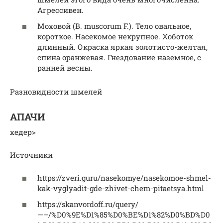
Агрессивен.
Моховой (В. muscorum F.). Тело овальное,
короткое. Насекомое некрупное. Хоботок
длинный. Окраска яркая золотисто-желтая,
спина оранжевая. Гнездование наземное, с
ранней весны.
Разновидности шмелей
АПАЧИ
хедер>
Источники
https://zveri.guru/nasekomye/nasekomoe-shmel-
kak-vyglyadit-gde-zhivet-chem-pitaetsya.html
https://skanvordoff.ru/query/
—–/%D0%9E%D1%85%D0%BE%D1%82%D0%BD%D0