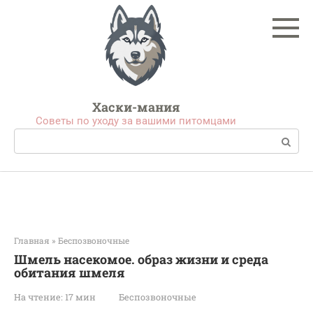
Перейти
к
контенту
Хаски-мания
Советы по уходу за вашими питомцами
Поиск:
Главная
»
Беспозвоночные
Шмель насекомое. образ жизни и среда
обитания шмеля
На чтение:
17 мин
Беспозвоночные