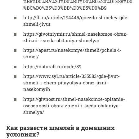
%B8%D0%BA%20%D0%BD%D0%B0%20%D1%88%D0
%BC%D0%B5%D0%BB%D0%B5%D0%B9
http://fb.ru/article/194445/gnezdo-shmeley-gde-
shmeli-jivut
https://givotniymir.ru/shmel-nasekomoe-obraz-
zhizni-i-sreda-obitaniya-shmelya/
https://apest.ru/nasekomye/shmeli/pchela-i-
shmel/
https://naturall.ru/node/89
https://www.syl.ru/article/335583/gde-jivut-
shmeli-i-chem-pitayutsya-obraz-jizni-
nasekomyih
https://givnost.ru/shmel-nasekomoe-opisanie-
osobennosti-obraz-zhizni-i-sreda-obitaniya-
shmelya/
Как развести шмелей в домашних
условиях?