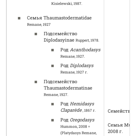
Kisielewski, 1987.
Семья Thaumastodermatidae
Remane, 1927
Подсемейство
Diplodasyinae
Ruppert, 1978.
Род
Acanthodasys
Remane, 1927.
Род
Diplodasys
Remane, 1927 г.
Подсемейство
Thaumastodermatinae
Remane, 1927.
Род
Hemidasys
Claparède
Семейство Di
, 1867 г.
Род
Oregodasys
Семья Musell
Hummon, 2008 =
2008 г.
(Platydasys Remane,