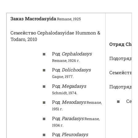
Заказ Macrodasyida
Remane, 1925
Семейство Cephalodasyidae Hummon &
Todaro, 2010
Отряд Chaet
Род
Cephalodasys
Подотряд Mu
Remane, 1926 г.
Род
Dolichodasys
Семейство N
Gagne, 1977.
Род
Megadasys
Подотряд Pa
Schmidt, 1974.
Семь
Род
Mesodasys
Remane,
1951 г.
Род
Paradasys
Remane,
1934 г.
Род
Pleurodasys