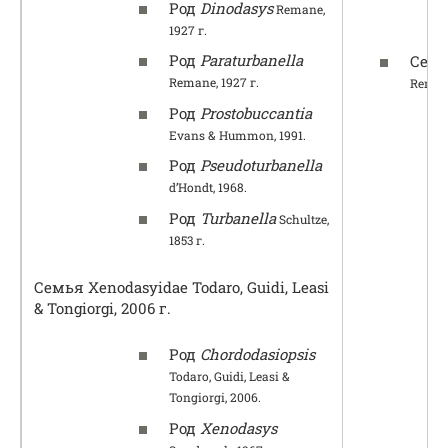
Род
Dinodasys
Remane,
1927 г.
Род
Paraturbanella
Семе
Remane, 1927 г.
Remane
Род
Prostobuccantia
Evans & Hummon, 1991.
Род
Pseudoturbanella
d’Hondt, 1968.
Род
Turbanella
Schultze,
1853 г.
Семья Xenodasyidae Todaro, Guidi, Leasi
& Tongiorgi, 2006 г.
Род
Chordodasiopsis
Todaro, Guidi, Leasi &
Tongiorgi, 2006.
Род
Xenodasys