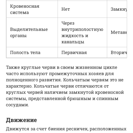
Кровеносная
Нет
Замкнут
система
Через
Выделительные
внутриполостную
Метанеф
органы
жидкость и
канальцы
Полость тела
Первичная
Вторична
Также круглые черви в своем жизненном цикле
часто используют промежуточных хозяев для
полноценного развития. Кольчатым червям это не
характерно. Кольчатые черви отличаются от
круглых червей наличием замкнутой кровеносной
системы, представленной брюшным и спинным
сосудами.
Движение
Движутся за счет биения ресничек, расположенных