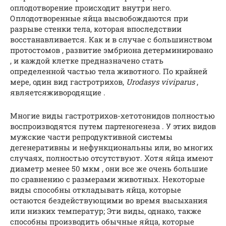
оплодотворение происходит внутри него.
Оплодотворенные яйца высвобождаются при
разрыве стенки тела, которая впоследствии
восстанавливается. Как и в случае с большинством
протостомов , развитие эмбриона детерминировано
, и каждой клетке предназначено стать
определенной частью тела животного. По крайней
мере, один вид гастротрихов,
Urodasys viviparus
,
являетсяживородящие .
Многие виды гастротрихов-хетотонидов полностью
воспроизводятся путем партеногенеза . У этих видов
мужские части репродуктивной системы
дегенеративны и нефункциональны или, во многих
случаях, полностью отсутствуют. Хотя яйца имеют
диаметр менее 50 мкм , они все же очень большие
по сравнению с размерами животных. Некоторые
виды способны откладывать яйца, которые
остаются бездействующими во время высыхания
или низких температур; Эти виды, однако, также
способны производить обычные яйца, которые