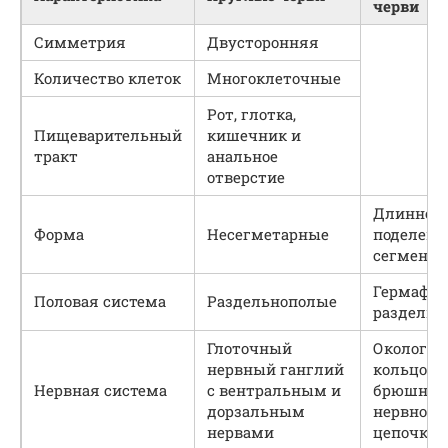
черви
Симметрия
Двусторонняя
Количество клеток
Многоклеточные
Рот, глотка,
Пищеварительный
кишечник и
тракт
анальное
отверстие
Длинное 
Форма
Несегметарные
поделено
сегмент
Гермафро
Половая система
Раздельнополые
раздельн
Глоточный
Окологло
нервный ганглий
кольцо с
Нервная система
с вентральным и
брюшной
дорзальным
нервной
нервами
цепочкой