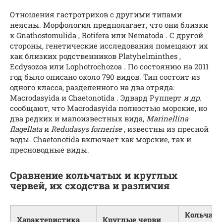
Отношения гастротрихов с другими типами
неясны. Морфология предполагает, что они близки
к Gnathostomulida , Rotifera или Nematoda . С другой
стороны, генетические исследования помещают их
как близких родственников Platyhelminthes ,
Ecdysozoa или Lophotrochozoa . По состоянию на 2011
год было описано около 790 видов. Тип состоит из
одного класса, разделенного на два отряда:
Macrodasyida и Chaetonotida . Эдвард Рупперт
и др.
сообщают, что Macrodasyida полностью морские, но
два редких и малоизвестных вида,
Marinellina
flagellata
и
Redudasys fornerise
, известны из пресной
воды. Chaetonotida включает как морские, так и
пресноводные виды.
Сравнение кольчатых и круглых
червей, их сходства и различия
Кольчат
Характеристика
Круглые черви