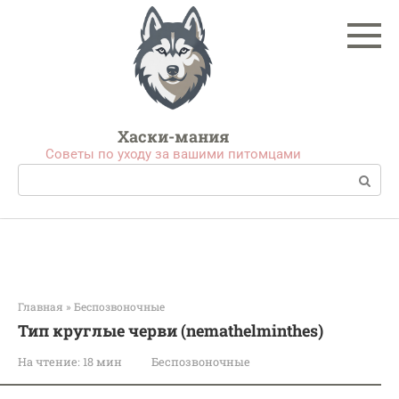
Перейти
к
контенту
Хаски-мания
Советы по уходу за вашими питомцами
Поиск:
Главная
»
Беспозвоночные
Тип круглые черви (nemathelminthes)
На чтение:
18 мин
Беспозвоночные