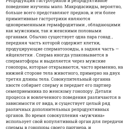
Репродукция гастротрихов и репродуктивное
поведение изучены мало. Макродасииды, вероятно,
больше всего представляют предков, и эти более
примитивные гастротрихи являются
одновременными гермафродитами , обладающими
как мужскими, так и женскими половыми
органами. Обычно существует одна пара гонад ,
передняя часть которой содержит клетки,
продуцирующие сперматозоиды, а задняя часть —
яйцеклетки . Сперма иногда упаковывается в
сперматофоры и выделяется через мужские
гонопоры, которые открываются, часто временно, на
нижней стороне тела животного, примерно на двух
третях длины тела. Совокупительный органна
хвосте собирает сперму и передает его партнер
семеприемника по женскому гонопору. Детали
процесса и вовлеченного поведения различаются в
зависимости от вида, и существует целый ряд
различных дополнительных репродуктивных
органов. Во время совокупления «мужчина»
использует свой копулятивный орган для передачи
спермы в гонопоры своего партнера, и