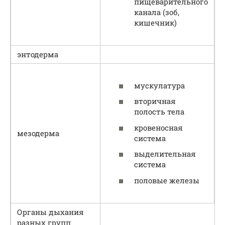
пищеварительного
канала (зоб,
кишечник)
энтодерма
мускулатура
вторичная
полость тела
кровеносная
мезодерма
система
выделительная
система
половые железы
Органы дыхания
разных групп