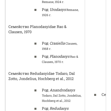
Remane, 1924 г.
Род
Urodasys
Remane,
1926 г.
Семейство Planodasyidae Rao &
Clausen, 1970
Род
Crasiella
Clausen,
1968 г.
Род
Planodasys
Rao &
Clausen, 1970 г.
Семейство Redudasyidae Todaro, Dal
Zotto, Jondelius, Hochberg et al., 2012
Род
Anandrodasys
Семь
Todaro, Dal Zotto, Jondelius,
Hochberg et al., 2012
Род
Redudasys