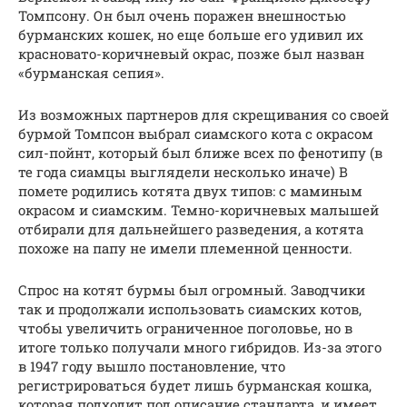
Томпсону. Он был очень поражен внешностью
бурманских кошек, но еще больше его удивил их
красновато-коричневый окрас, позже был назван
«бурманская сепия».
Из возможных партнеров для скрещивания со своей
бурмой Томпсон выбрал сиамского кота с окрасом
сил-пойнт, который был ближе всех по фенотипу (в
те года сиамцы выглядели несколько иначе) В
помете родились котята двух типов: с маминым
окрасом и сиамским. Темно-коричневых малышей
отбирали для дальнейшего разведения, а котята
похоже на папу не имели племенной ценности.
Спрос на котят бурмы был огромный. Заводчики
так и продолжали использовать сиамских котов,
чтобы увеличить ограниченное поголовье, но в
итоге только получали много гибридов. Из-за этого
в 1947 году вышло постановление, что
регистрироваться будет лишь бурманская кошка,
которая подходит под описание стандарта, и имеет