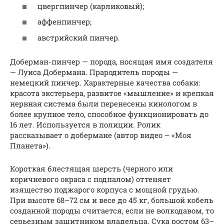
цвергпинчер (карликовый);
аффенпинчер;
австрийский пинчер.
Доберман-пинчер — порода, носящая имя создателя
— Луиса Добермана. Прародитель породы —
немецкий пинчер. Характерные качества собаки:
красота экстерьера, развитое «мышление» и крепкая
нервная система были перенесены кинологом в
более крупное тело, способное функционировать до
16 лет. Используется в полиции. Ролик
рассказывает о добермане (автор видео – «Моя
Планета»).
Короткая блестящая шерсть (черного или
коричневого окраса с подпалом) оттеняет
изящество поджарого корпуса с мощной грудью.
При высоте 68–72 см и весе до 45 кг, большой кобель
созданной породы считается, если не волкодавом, то
серьезным защитником владельца. Сука ростом 63–