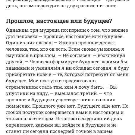
день, потом переводят на двухразовое питание.
Прошлое, настоящее или будущее?
Однажды три мудреца поспорили о том, что важнее
для человека — прошлое, настоя­щее или будущее.
Один из них сказал: — Именно прошлое делает
человека, тем, кто он есть. Всем своим умениям, я
научился в прошлом. — Не согласен! — воскликнул
другой. — Че­ловека формирует будущее: какими бы
знани­ями и умениями я ни обладал сегодня, я буду
приобретать новые — те, которых потребует от меня
будущее. Мои поступки продиктованы
стремлением стать тем, кем я хочу быть. — Вы
упустили из виду, — вмешался третий, — что
прошлое и будущее существует лишь в на­ших
помыслах. Прошлого уже нет. Будущего еще нет. Но
любой поступок совершается вами в настоящем и
только в настоящем. И только сегодняшний день
определяет, какими вы вой­дете в будущее и не
станет ли сегодня послед­ней точкой в вашем