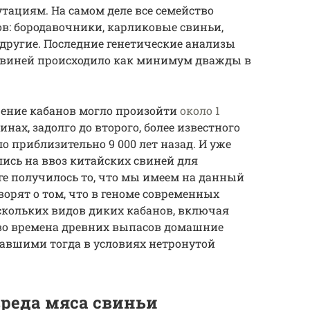
тациям. На самом деле все семейство
ов: бородавочники, карликовые свиньи,
 другие. Последние генетические анализы
свиней происходило как минимум дважды в
чение кабанов могло произойти
около 1
нах, задолго до второго, более известного
 приблизительно 9 000 лет назад. И уже
лись на ввоз китайских свиней для
е получилось то, что мы имеем на данный
орят о том, что в геноме современных
скольких видов диких кабанов, включая
 во времена древних выпасов домашние
тавшими тогда в условиях нетронутой
вреда мяса свиньи