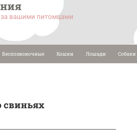
ания
у за вашими питомцами
Беспозвоночные
Кошки
Лошади
Собаки
о свиньях