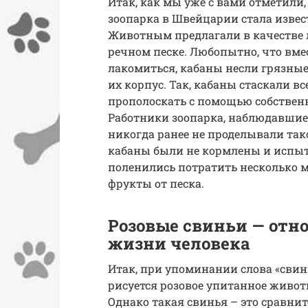
Итак, как мы уже с вами отметили,
зоопарка в Швейцарии стала извес
Животным предлагали в качестве 
речном песке. Любопытно, что вмес
лакомиться, кабаны несли грязные 
их корпус. Так, кабаны стаскали в
прополоскать с помощью собственн
Работники зоопарка, наблюдавшие
никогда ранее не проделывали тако
кабаны были не кормлены и испыты
поленились потратить несколько м
фрукты от песка.
Розовые свиньи — отно
жизни человека
Итак, при упоминании слова «свин
рисуется розовое упитанное живот
Однако такая свинья – это сравни