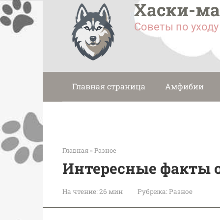
Хаски-м
Перейти
к
Советы по уход
контенту
Главная страница
Амфибии
Главная
»
Разное
Интересные факты 
На чтение:
26 мин
Рубрика:
Разное