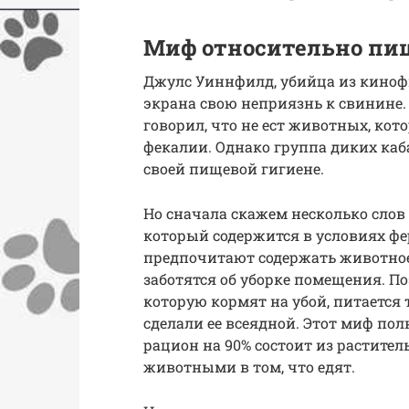
Миф относительно пищ
Джулс Уиннфилд, убийца из киноф
экрана свою неприязнь к свинине.
говорил, что не ест животных, кот
фекалии. Однако группа диких каб
своей пищевой гигиене.
Но сначала скажем несколько слов
который содержится в условиях фе
предпочитают содержать животное
заботятся об уборке помещения. По
которую кормят на убой, питается 
сделали ее всеядной. Этот миф по
рацион на 90% состоит из растите
животными в том, что едят.