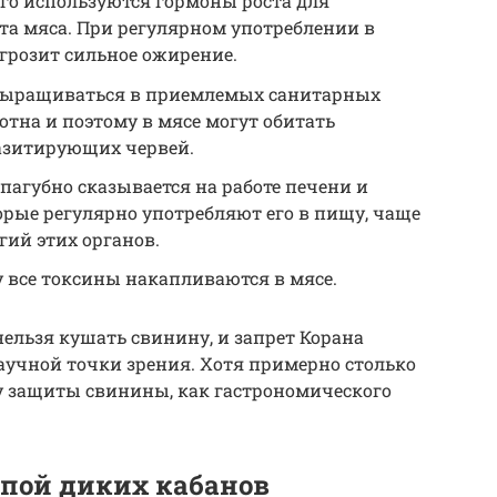
о используются гормоны роста для
та мяса. При регулярном употреблении в
 грозит сильное ожирение.
 выращиваться в приемлемых санитарных
отна и поэтому в мясе могут обитать
азитирующих червей.
агубно сказывается на работе печени и
торые регулярно употребляют его в пищу, чаще
гий этих органов.
у все токсины накапливаются в мясе.
нельзя кушать свинину, и запрет Корана
аучной точки зрения. Хотя примерно столько
у защиты свинины, как гастрономического
пой диких кабанов