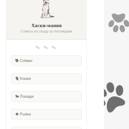
Хаски-мания
Советы по уходу за питомцами
🐾 🐾 🐾
🐕
Собаки
🐈
Кошки
🐎
Лошади
🐠
Рыбки