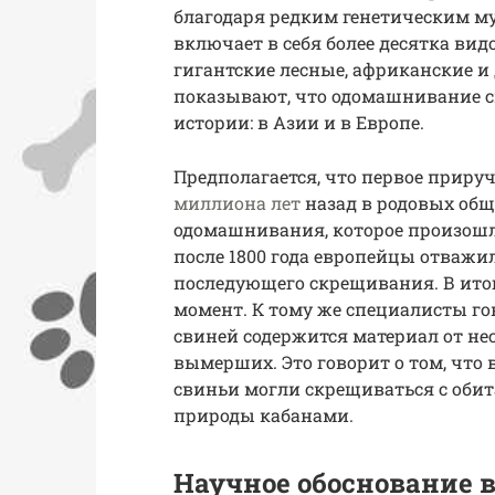
благодаря редким генетическим му
включает в себя более десятка вид
гигантские лесные, африканские и
показывают, что одомашнивание 
истории: в Азии и в Европе.
Предполагается, что первое приру
миллиона лет
назад в родовых общи
одомашнивания, которое произошло
после 1800 года европейцы отважи
последующего скрещивания. В итог
момент. К тому же специалисты гов
свиней содержится материал от не
вымерших. Это говорит о том, что
свиньи могли скрещиваться с оби
природы кабанами.
Научное обоснование 