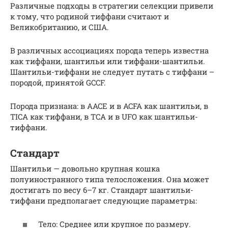
Различные подходы в стратегии селекции привели
к тому, что родиной тиффани считают и
Великобританию, и США.
В различных ассоциациях порода теперь известна
как тиффани, шантильи или тиффани-шантильи.
Шантильи-тиффани не следует путать с тиффани –
породой, принятой GCCF.
Порода признана: в AACE и в ACFA как шантильи, в
TICA как тиффани, в TCA и в UFO как шантильи-
тиффани.
Стандарт
Шантильи — довольно крупная кошка
полуиностранного типа телосложения. Она может
достигать по весу 6–7 кг. Стандарт шантильи-
тиффани предполагает следующие параметры:
Тело: Среднее или крупное по размеру.