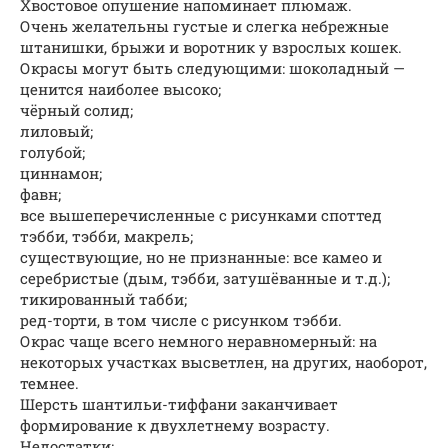
Хвостовое опушение напоминает плюмаж.
Очень желательны густые и слегка небрежные
штанишки, брыжи и воротник у взрослых кошек.
Окрасы могут быть следующими: шоколадный —
ценится наиболее высоко;
чёрный солид;
лиловый;
голубой;
циннамон;
фавн;
все вышеперечисленные с рисунками споттед
тэбби, тэбби, макрель;
существующие, но не признанные: все камео и
серебристые (дым, тэбби, затушёванные и т.д.);
тикированный табби;
ред-торти, в том числе с рисунком тэбби.
Окрас чаще всего немного неравномерный: на
некоторых участках высветлен, на других, наоборот,
темнее.
Шерсть шантильи-тиффани заканчивает
формирование к двухлетнему возрасту.
Недостатки: