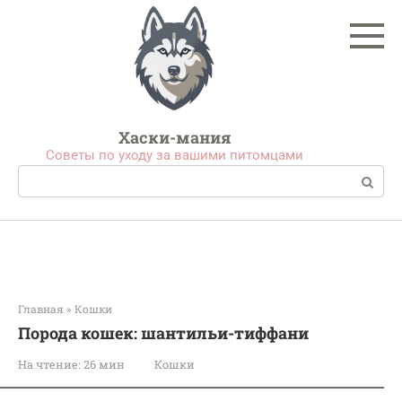
Перейти
к
контенту
Хаски-мания
Советы по уходу за вашими питомцами
Поиск:
Главная
»
Кошки
Порода кошек: шантильи-тиффани
На чтение:
26 мин
Кошки