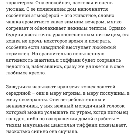
характером. Она спокойная, ласковая и очень
уютная. С ее появлением дом наполняется
особенной атмосферой – это животное, словно
чашка ароматного какао зимним вечером, мягко
согревает и обволакивает нежным теплом. Однако
будучи достаточно уравновешенным питомцем, эта
кошка не прочь некоторое время и поиграть,
особенно если заводилой выступает любимый
кормилец. Но сравнительно повышенную
активность шантильи тиффани будет сохранять
недолго и, набегавшись, сразу же уляжется в свое
любимое кресло.
Заводчики называют нрав этих кошек золотой
серединой – они в меру игривы, в меру послушны, в
меру своенравны. Они нетребовательны и
ненавязчивы, у них нежный мелодичный голосок,
который можно услышать по утрам, когда питомец
голоден, либо по возвращении домой с работы –
тихим мяуканьем шантильи тиффани показывает,
насколько сильно она скучала.