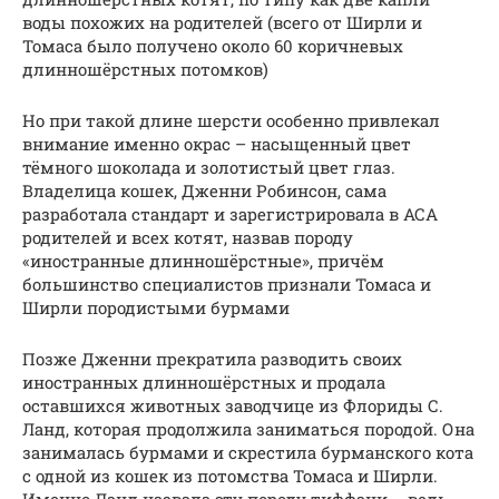
воды похожих на родителей (всего от Ширли и
Томаса было получено около 60 коричневых
длинношёрстных потомков)
Но при такой длине шерсти особенно привлекал
внимание именно окрас – насыщенный цвет
тёмного шоколада и золотистый цвет глаз.
Владелица кошек, Дженни Робинсон, сама
разработала стандарт и зарегистрировала в АСА
родителей и всех котят, назвав породу
«иностранные длинношёрстные», причём
большинство специалистов признали Томаса и
Ширли породистыми бурмами
Позже Дженни прекратила разводить своих
иностранных длинношёрстных и продала
оставшихся животных заводчице из Флориды С.
Ланд, которая продолжила заниматься породой. Она
занималась бурмами и скрестила бурманского кота
с одной из кошек из потомства Томаса и Ширли.
Именно Ланд назвала эту породу тиффани – ведь