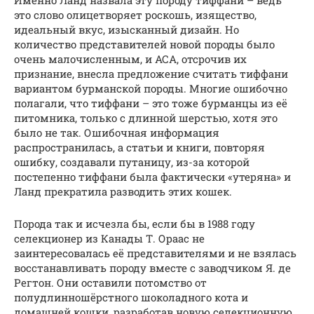
это слово олицетворяет роскошь, изящество,
идеальный вкус, изысканный дизайн. Но
количество представителей новой породы было
очень малочисленным, и АСА, отсрочив их
признание, внесла предложение считать тиффани
вариантом бурманской породы. Многие ошибочно
полагали, что тиффани – это тоже бурманцы из её
питомника, только с длинной шерстью, хотя это
было не так. Ошибочная информация
распространилась, а статьи и книги, повторяя
ошибку, создавали путаницу, из-за которой
постепенно тиффани была фактически «утеряна» и
Ланд прекратила разводить этих кошек.
Порода так и исчезла бы, если бы в 1988 году
селекционер из Канады Т. Ораас не
заинтересовалась её представителями и не взялась
восстанавливать породу вместе с заводчиком Я. де
Регтон. Они оставили потомство от
полудлинношёрстного шоколадного кота и
домашней кошки, разработав новую селекционную