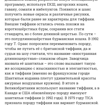
программу, используя ЕКШ, ангорских кошек,
гавану, сомали и нибелунгов. Появился и шанс
получить новые окрасы и различные рисунки,
которые были ранее не характерны для тиффани.
Внешне тиффани остались очень похожи на
короткошёрстных бурм, сохранив все стати
стандарта, но с более длинной шерстью. По сути –
это полудлинношёрстная бурманская кошка. В 1992
году Т. Ораас попросили переименовать породу,
чтобы не путать её с британской тиффани, да и
судьи на шоу считали, что название «иностранная
длинношерстная» слишком общее. Заводчица
назвала её шантильи – это слово вызывает такую
же ассоциацию с изысканностью и элегантностью,
как и тиффани (именно во французском городе
Шантильи издавна плетут удивительной красоты
ажурные воздушные кружева). В итоге в
Великобритании используют название тиффани, а в
Канаде и США обновлённую породу именуют
шантильи-тиффани (с 1992 года). В 1979 году TICA
признала породу тиффани как вариант бурманской.