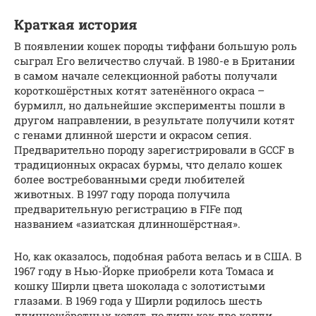
Краткая история
В появлении кошек породы тиффани большую роль
сыграл Его величество случай. В 1980-е в Британии
в самом начале селекционной работы получали
короткошёрстных котят затенённого окраса –
бурмилл, но дальнейшие эксперименты пошли в
другом направлении, в результате получили котят
с генами длинной шерсти и окрасом сепия.
Предварительно породу зарегистрировали в GCCF в
традиционных окрасах бурмы, что делало кошек
более востребованными среди любителей
животных. В 1997 году порода получила
предварительную регистрацию в FIFe под
названием «азиатская длинношёрстная».
Но, как оказалось, подобная работа велась и в США. В
1967 году в Нью-Йорке приобрели кота Томаса и
кошку Ширли цвета шоколада с золотистыми
глазами. В 1969 года у Ширли родилось шесть
длинношёрстных котят, по типу как две капли