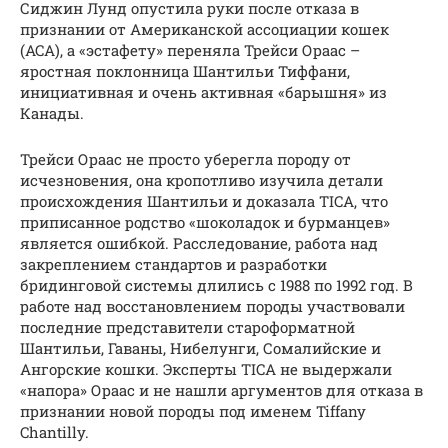
Сиджин Лунд опустила руки после отказа в
признании от Американской ассоциации кошек
(ACA), а «эстафету» переняла Трейси Ораас –
яростная поклонница Шантильи Тиффани,
инициативная и очень активная «барышня» из
Канады.
Трейси Ораас не просто уберегла породу от
исчезновения, она кропотливо изучила детали
происхождения Шантильи и доказала TICA, что
приписанное родство «шоколадок и бурманцев»
является ошибкой. Расследование, работа над
закреплением стандартов и разработки
бридинговой системы длились с 1988 по 1992 год. В
работе над восстановлением породы участвовали
последние представители староформатной
Шантильи, Гаваны, Нибелунги, Сомалийские и
Ангорские кошки. Эксперты TICA не выдержали
«напора» Ораас и не нашли аргументов для отказа в
признании новой породы под именем Tiffany
Chantilly.