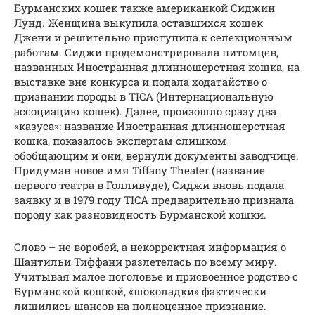
Бурманских кошек также американкой Сиджин
Лунд. Женщина выкупила оставшихся кошек
Джени и решительно приступила к селекционным
работам. Сиджи продемонстрировала питомцев,
названных Иностранная длинношерстная кошка, на
выставке вне конкурса и подала ходатайство о
признании породы в TICA (Интернациональную
ассоциацию кошек). Далее, произошло сразу два
«казуса»: название Иностранная длинношерстная
кошка, показалось экспертам слишком
обобщающим и они, вернули документы заводчице.
Придумав новое имя Tiffany Theater (название
первого театра в Голливуде), Сиджи вновь подала
заявку и в 1979 году TICA предварительно признала
породу как разновидность Бурманской кошки.
Слово – не воробей, а некорректная информация о
Шантильи Тиффани разлетелась по всему миру.
Учитывая малое поголовье и присвоенное родство с
Бурманской кошкой, «шоколадки» фактически
лишились шансов на полноценное признание.