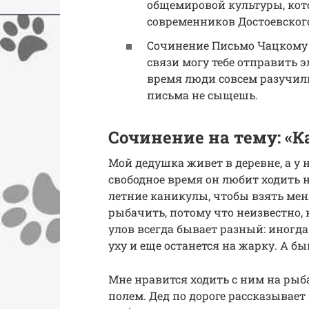
общемировой культуры, кот
современников Достоевског
Сочинение Письмо Чацкому 
связи могу тебе отправить э
время люди совсем разучил
письма не сыщешь.
Сочинение на тему: «
Мой дедушка живет в деревне, а у 
свободное время он любит ходить н
летние каникулы, чтобы взять меня
рыбачить, потому что неизвестно,
улов всегда бывает разный: иногд
уху и еще останется на жарку. А бы
Мне нравится ходить с ним на рыба
полем. Дед по дороге рассказывает