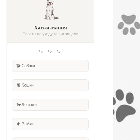
Хаски-мания
Советы по уходу за питомцами
🐾 🐾 🐾
🐕
Собаки
🐈
Кошки
🐎
Лошади
🐠
Рыбки