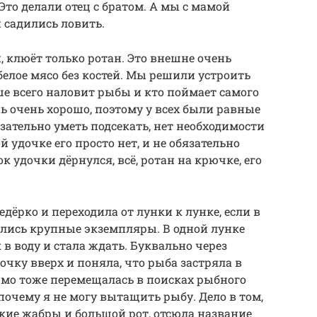
то делали отец с братом. А мы с мамой
садились ловить.
и, клюёт только ротан. Это внешне очень
 белое мясо без костей. Мы решили устроить
ше всего наловит рыбы и кто поймает самого
нь очень хорошо, поэтому у всех были равные
зательно уметь подсекать, нет необходимости
 удочке его просто нет, и не обязательно
к удочки дёрнулся, всё, ротан на крючке, его
ёрко и переходила от лунки к лунке, если в
ались крупные экземпляры. В одной лунке
в воду и стала ждать. Буквально через
очку вверх и поняла, что рыба застряла в
имо тоже перемещалась в поисках рыбного
 почему я не могу вытащить рыбу. Дело в том,
окие жабры и большой рот, отсюда название