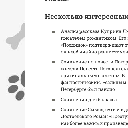
Несколько интересны
Анализ рассказа Куприна 
писателем романтиком. Его 
«Поединок» подтверждают это
он необычайно реалистичен 
Сочинение по повести Пого
жители Повесть Погорєльськ
оригинальным сюжетом. В н
фантастический. Реальным яв
Петербурге был пансио
Сочинения для 5 класса
Сочинение Смысл, суть и ид
Достоевского Роман «Престу
наиболее важных произведен