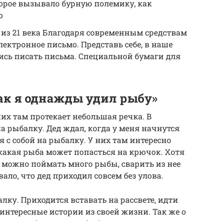
орое вызывало бурную полемику, как
о
из 21 века Благодаря современным средствам
лектронное письмо. Представь себе, в наше
ись писать письма. Специальной бумаги для
Как я однажды удил рыбу»
них там протекает небольшая речка. В
а рыбалку. Дед ждал, когда у меня начнутся
 с собой на рыбалку. У них там интересно
 какая рыба может попасться на крючок. Хотя
а можно поймать много рыбы, сварить из нее
вало, что дед приходил совсем без улова.
лку. Приходится вставать на рассвете, идти
 интересные истории из своей жизни. Так же о