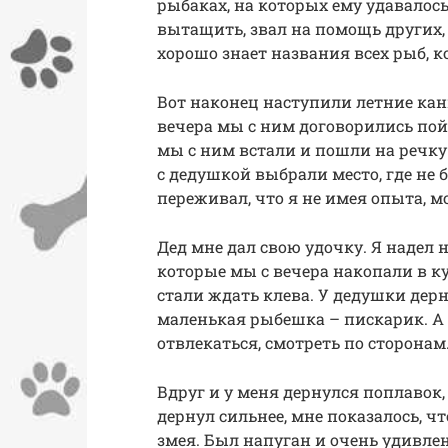
рыбаках, на которых ему удавалось
вытащить, звал на помощь других,
хорошо знает названия всех рыб, к
Вот наконец наступили летние кан
вечера мы с ним договорились пойт
мы с ним встали и пошли на речку
с дедушкой выбрали место, где не 
переживал, что я не имея опыта, м
Дед мне дал свою удочку. Я надел 
которые мы с вечера накопали в ку
стали ждать клева. У дедушки дерн
маленькая рыбешка – пискарик. А 
отвлекаться, смотреть по сторонам
Вдруг и у меня дернулся поплавок,
дернул сильнее, мне показалось, ч
змея. Был напуган и очень удивлен