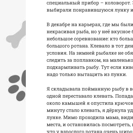
специальный прибор – коловорот. Э
выбирали понравившуюся лунку и 
В декабре на карьерах, где мы был
некрасивая рыба, но у неё вкусное
небольшое соревнование: кто боль
большого ротана. Клевало в тот де
условия. На зимней рыбалке не обя
следить за поплавком, на маленькой
подкармливать рыбу. Тут если киво
надо только вытащить из лунки.
Я складывала пойманную рыбу в вед
одной переставало клевать. Попад
около камышей я опустила крючок 
минуту стало клевать, я дёрнула уд
лунке. Мимо проходила мама, вид
места, и остановилась посмотреть,
что у взрослого ротана очень шир