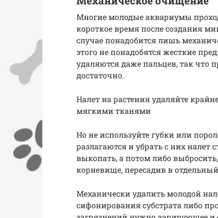
Механическое очищение
Многие молодые аквариумы проходя
короткое время после создания ми
случае понадобится лишь механиче
этого не понадобятся жесткие пре
удаляются даже пальцев, так что п
достаточно.
Налет на растения удаляйте крайн
мягкими тканями
Но не используйте губки или поро
разлагаются и убрать с них налет 
выкопать, а потом либо выбросить,
корневище, пересадив в отдельный
Механически удалить молодой нале
сифонирования субстрата либо про
загрязнений нужно аэрирующее и 