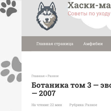
Хаски-м
Перейти
к
Советы по уход
контенту
Главная страница
Амфибии
Главная
»
Разное
Ботаника том 3 — э
— 2007
На чтение:
22 мин
Рубрика:
Разное