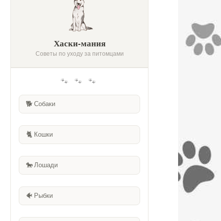
Хаски-мания
Советы по уходу за питомцами
🐾 🐾 🐾
🐕
Собаки
🐈
Кошки
🐎
Лошади
🐠
Рыбки