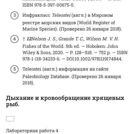
ISBN 978-5-397-00675-0.
Инфракласс
Teleostei
(англ.) в Мировом
реестре морских видов (World Register of
Marine Species). (Проверено 26 января 2018).
↑
1
2
Nelson J. S., Grande T. C., Wilson M. V. H.
Fishes of the World. 5th ed. — Hoboken: John
Wiley & Sons, 2020. — P. 128—518. — 752 p. — ISBN
978-1-118-34233-6. — DOI:10.1002/9781119174844.
Teleostei (англ.) информация на сайте
Paleobiology Database. (Проверено 26 января
2018).
Дыхание и кровообращение хрящевых
рыб.
Лабораторная работа 4