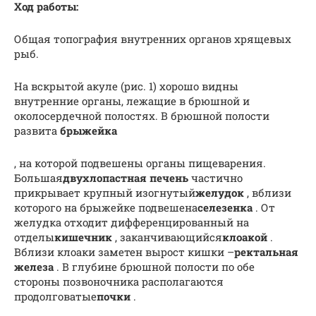
Ход работы:
Общая топография внутренних органов хрящевых
рыб.
На вскрытой акуле (рис. 1) хорошо видны
внутренние орга­ны, лежащие в брюшной и
околосердечной полостях. В брюш­ной полости
развита
брыжейка
, на которой подвешены ор­ганы пищеварения.
Большая
двухлопастная печень
частично
прикрывает крупный изогнутый
желудок
, вблизи
которого на брыжейке подвешена
селезенка
. От
желудка отходит дифференцированный на
отделы
кишечник
, заканчивающийся
клоакой
.
Вблизи клоаки заметен вырост кишки –
ректальная
железа
. В глубине брюшной полости по обе
стороны позвоночника располагаются
продолговатые
почки
.