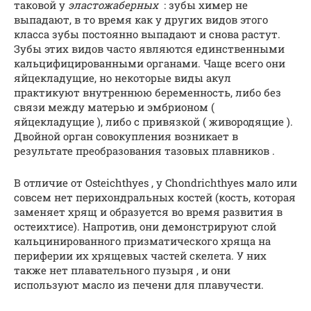
таковой у
эластожаберных
: зубы химер не
выпадают, в то время как у других видов этого
класса зубы постоянно выпадают и снова растут.
Зубы этих видов часто являются единственными
кальцифицированными органами. Чаще всего они
яйцекладущие, но некоторые виды акул
практикуют внутреннюю беременность, либо без
связи между матерью и эмбрионом (
яйцекладущие ), либо с привязкой ( живородящие ).
Двойной орган совокупления возникает в
результате преобразования тазовых плавников .
В отличие от Osteichthyes , у Chondrichthyes мало или
совсем нет перихондральных костей (кость, которая
заменяет хрящ и образуется во время развития в
остеихтисе). Напротив, они демонстрируют слой
кальцинированного призматического хряща на
периферии их хрящевых частей скелета. У них
также нет плавательного пузыря , и они
используют масло из печени для плавучести.