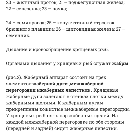
20 – желчный проток; 21 – поджелудочная железа;
22 – селезенка; 23 – почка;
24 – семяпровод; 25 – копулятивный отросток
брюшного плавника; 26 – щитовидная железа; 27 –
семенник.
Дыхание и кровообращение хрящевых рыб.
Органами дыхания у хрящевых рыб служат
жабры
(рис.2). Жа­берный аппарат состоит из трех
элементов:
жаберной дуги
,
межжаберной
перегородки
и
жаберных лепест­ков
. Хрящевые
жаберные дуги залегают в стенках глотки меж­ду
жаберными щелями. К жаберным дугам
прикреплены кожи­стые межжаберные перегородки.
У хрящевых рыб пять пар жа­берных щелей. На
каждой межжаберной перегородке по обе стороны
(передней и задней) сидят жаберные лепестки.