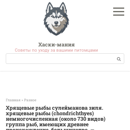
Перейти
к
контенту
Хаски-мания
Советы по уходу за вашими питомцами
Поиск:
Главная
»
Разное
Хрящевые рыбы сулейманова зиля.
хрящевые рыбы (chondrichthyes)
немногочисленная (около 730 видов)
группа рыб, имеющих древнее
происхождение. большинство. —