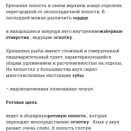
Брюшная полость в своем верхнем конце отделена
перего­родкой от околосердечной полости. В
последней можно разли­чить
сердце
и находящиеся впереди него внутренние
жаберные
отверстия
, ведущие в
глотку
.
Хрящевые рыбы имеют сложный и совершенный
пищеварительный тракт, характери­зующийся
общим удлинением и расчлененностью на отделы.
На челюстях у большинства акул сидят
многочисленные настоящие
зубы
– видоизмененная плакоидная чешуя.
Ротовая щель
ведет в обширную
ротовую полость
, которая
переходит непосредственно в
глотку
. Язык у акул
развит очень слабо. В полость глотки