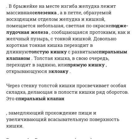
. В брыжейке на месте изгиба желудка лежит
массивная
се­лезенка
, а в петле, образуемой
восходящим отделом желудка и кишкой,
помещается небольшая, светлая по окраске
подже­
лудочная железа
, сообщающаяся протоками, как и
желч­ный пузырь, с тонкой кишкой. Довольно
короткая тонкая кишка переходит в
длинную
толстую кишку
с развитым
спиральным
клапаном
. Толстая кишка, в свою очередь,
переходит в заднюю, или
прямую кишку
,
открывающуюся в
клоаку
.
Через стенку толстой кишки просвечивает особая
складка, делающая в полости кишки ряд оборотов.
Это
спиральный клапан
, замедляющий прохождение пищи и
увеличивающий всасывательную поверхность
кишки.