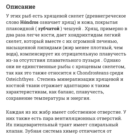
Описание
У этих рыб есть
хрящевой
скелет (древнегреческое
слово
Hóndros
означает хрящ) и кожа, покрытая
плакоидной (
зубчатой
)
чешуей
. Хрящ, примерно в
два раза легче кости, дает хондрихтидам легкий
скелет, который вместе с их огромной печенью,
насыщенной липидами (жир менее плотный, чем
вода), компенсирует их отрицательную плавучесть
из-за отсутствия
плавательного пузыря
. Однако
они не единственные рыбы с хрящевым скелетом,
так как это также относится к
Chondrosteans
среди
Osteichthyes
. Степень минерализации хрящевой и
костной ткани отражает адаптацию к таким
характеристикам, как баланс, плавучесть,
сохранение температуры
и энергия.
Каждая из их жабр имеет собственное отверстие. У
них также есть пара вентиляционных отверстий.
Их пищеварительный тракт имеет спиральный
клапан. Зубная система химер отличается от