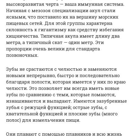
высокоразвитая черта — ваша иммунная система.
Начиная с мезозоя специализации акул стали
ясными, что поставило их на вершину морских
пищевых сетей. Для этой группы характерна
склонность к гигантизму как средству избегания
хищничества. Типичная акула имеет длину два
метра, а типичный скат — один метр. Эти
пропорции очень велики для стандарта
позвоночных.
Зубы не
срастаются
с челюстью и заменяются
новыми непрерывно, быстро и последовательно
благодаря полости, которая имеется у них по краю
челюсти.
Это позволяет им всегда иметь новые
зубы по сравнению с теми, которые ломаются,
изнашиваются и выпадают.
Имеются зазубренные
зубья с режущей функцией;
острые зубы, с
хватательной функцией и плоские зубы (много
полос) для измельчения пищи.
Они плавают с помощью плавников и
всю жизнь