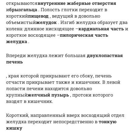
открываются
внутренние жаберные отверстия
и
брызгальца
. Полость глотки переходит в
короткий
пищевод
, ведущий в довольно
объемистый
желудок
. Изгиб желудка образует два
колена: длинное нисходя­щее –
кардиальная часть
и
короткое восходящее –
пилорическая часть
желудка
.
Впереди желудка лежит большая
двухлопастная
печень
, края которой прикрывают его сбоку, печень
отчасти прикрывает также и кишечник. В левой
лопасти печени находится довольно
крупный
желчный пузырь
, протоки которого
входят в ки­шечник.
Короткий, направленный вверх восходящий отдел
желудка переходит непосредственно в
тонкую
кишку