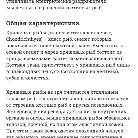
улавливать электрические раздражители
мышечных сокращений
костистых рыб
.
Общая характеристика.
Хрящевые рыбы (точнее истиннохрящевые,
Chondrichthyes) – класс рыб, скелет которых
практически лишен костной ткани. Вместо этого
осевой скелет и череп хрящевых рыб состоит из
хряща, временами частично минерализованного.
Костная ткань присутствеут у хрящевых рыб лишь
в плакоидных чешуях (состоящих из дентина),
зубах и челюстях.
Хрящевые рыбы не зря считаются отдельным
классом рыб. Их строение очень сильно отличается
от строения костных рыб и других позвоночных.
Во-первых, у них ребер, а для защиты внутренних
органов и опоры мышц хрящевые рыбы обзавелись
толстой, прочной, но при этом эластичной кожей.
При этом такая кожа, одетая плакоидной чешуей,
как оказалось, имеет меньшее сопростивление в