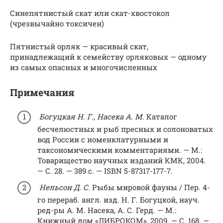
Синепятнистый скат или скат-хвостокол
(чрезвычайно токсичен)
Пятнистый орляк — красивый скат,
принадлежащий к семейству орляковых — одному
из самых опасных и многочисленных
Примечания
Богуцкая Н. Г., Насека А. М.
Каталог
бесчелюстных и рыб пресных и солоноватых
вод России с номенклатурными и
таксономическими комментариями. — М.:
Товарищество научных изданий КМК, 2004.
— С. 28. — 389 с. — ISBN 5-87317-177-7.
Нельсон Д. С.
Рыбы мировой фауны / Пер. 4-
го перераб. англ. изд. Н. Г. Богуцкой, науч.
ред-ры А. М. Насека, А. С. Герд. — М.:
Книжный дом «ЛИБРОКОМ», 2009. — С. 168. —