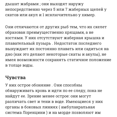
дышат
жабрами ;
они выходят наружу
непосредственно через 5 или 7 жаберных щелей у
скатов или акул и 1 исключительно у химер.
Они отличаются от других рыб тем, что их скелет
образован преимущественно хрящами, а не
костями.
У них отсутствуют
жаберная крышка
и
плавательный пузырь
.
Недостаток последнего
вынуждает их постоянно плавать или садиться на
дно (как это делают некоторые скаты и акулы), не
имея возможности сохранять статичное положение
в толще воды.
Чувства
У них острое
обоняние
.
Они способны
обнаруживать
кровь
и идти по ее следу, пока не
найдут ее.
Зрение менее острое: они могут
различать свет и тени в воде.
Имеющиеся у них
органы в
боковых линиях
(
амбулакральная
система Лоренцини
) и на морде позволяют им