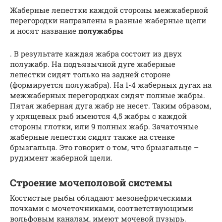
Жаберные лепестки каждой стороны межжаберной
перего­родки направлены в разные жаберные щели
и носят название
полужабры
. В результате каждая жабра состоит из двух
полужабр. На подъязычной дуге жаберные
лепестки сидят только на задней стороне
(формируется полужабра). На 1-4 жаберных дугах на
межжаберных перегородках сидят полные жабры.
Пятая жаберная дуга жабр не несет. Таким образом,
у хря­щевых рыб имеются 4,5 жабры с каждой
стороны глотки, или 9 полных ­жабр. Зачаточные
жаберные лепестки сидят также на стенке
брызгальца. Это говорит о том, что брызгальце –
рудимент жа­берной щели.
Строение мочеполовой системы
Костистые рыбы обладают мезонефрическими
почками с мочеточниками, соответствующими
вольфовым каналам, имеют мочевой пузырь.