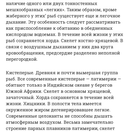
наличие одного или двух тонкостенных
мешкообразных «легких». Таким образом, кроме
жаберного у этих’ рыб существует еще и легочное
дыхание. Эту особенность следует рассматривать
как приспособление к обитанию в обедненных
кислородом водоемах. В течение всей жизни у этих
рыб сохраняется хорда. Скелет костно-хрящевой. В
связи с воздушным дыханием у них два круга
кровообращения, предсердие разделено неполной
перегородкой.
Кистеперые. Древняя и почти вымершая группа
рыб. Все современные кистеперые — латимерии —
обитают только в Индийском океане у берегов
Южной Африки. Скелет в основном хрящевой,
зачаточный. Хорда сохраняется в течение всей
жизни. Хищники. В полости тела имеется
окруженное жиром дегенерировавшее легкое.
Современные целоканты не способны дышать
атмосферным воздухом. Весьма замечательно
строение парных плавников латимерии, скелет