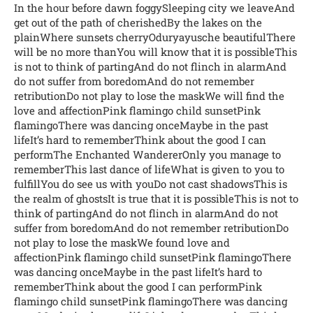
In the hour before dawn foggySleeping city we leaveAnd
get out of the path of cherishedBy the lakes on the
plainWhere sunsets cherryOduryayusche beautifulThere
will be no more thanYou will know that it is possibleThis
is not to think of partingAnd do not flinch in alarmAnd
do not suffer from boredomAnd do not remember
retributionDo not play to lose the maskWe will find the
love and affectionPink flamingo child sunsetPink
flamingoThere was dancing onceMaybe in the past
lifeIt’s hard to rememberThink about the good I can
performThe Enchanted WandererOnly you manage to
rememberThis last dance of lifeWhat is given to you to
fulfillYou do see us with youDo not cast shadowsThis is
the realm of ghostsIt is true that it is possibleThis is not to
think of partingAnd do not flinch in alarmAnd do not
suffer from boredomAnd do not remember retributionDo
not play to lose the maskWe found love and
affectionPink flamingo child sunsetPink flamingoThere
was dancing onceMaybe in the past lifeIt’s hard to
rememberThink about the good I can performPink
flamingo child sunsetPink flamingoThere was dancing