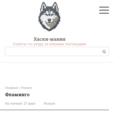
Перейти
к
контенту
Хаски-мания
Советы по уходу за вашими питомцами
Поиск:
Главная
»
Разное
Фламинго
На чтение:
27 мин
Разное