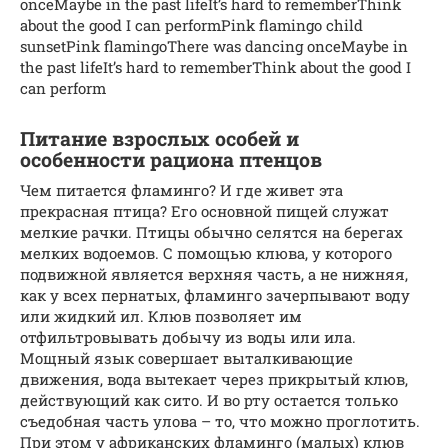
onceMaybe in the past lifeIt’s hard to rememberThink
about the good I can performPink flamingo child
sunsetPink flamingoThere was dancing onceMaybe in
the past lifeIt’s hard to rememberThink about the good I
can perform
Питание взрослых особей и
особенности рациона птенцов
Чем питается фламинго? И где живет эта
прекрасная птица? Его основной пищей служат
мелкие рачки. Птицы обычно селятся на берегах
мелких водоемов. С помощью клюва, у которого
подвижной является верхняя часть, а не нижняя,
как у всех пернатых, фламинго зачерпывают воду
или жидкий ил. Клюв позволяет им
отфильтровывать добычу из воды или ила.
Мощный язык совершает выталкивающие
движения, вода вытекает через прикрытый клюв,
действующий как сито. И во рту остается только
съедобная часть улова – то, что можно проглотить.
При этом у африканских фламинго (малых) клюв