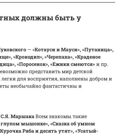
отных должны быть у
Чуковского
— «
Котауси и Мауси», «Путаница»,
ще», «Крокодил», «Черепаха», «Краденое
юдица», «Поросенок», «Ежики смеются»
и пр.
 невозможно представить мир детской
 легки для восприятия, наполнены добром и
еты необычайно фантастичны и
 С.Я. Маршака
Всем знакомы такие
о глупом мышонке», «Сказка об умном
«Курочка Ряба и десять утят», «Усатый-