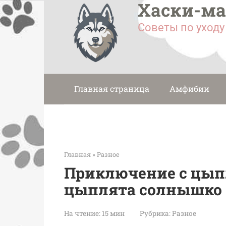
Хаски-м
Перейти
к
Советы по уход
контенту
Главная страница
Амфибии
Главная
»
Разное
Приключение с цып
цыплята солнышко 
На чтение:
15 мин
Рубрика:
Разное