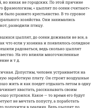
, но никак не городских. По этой причине
то фразеологизм, « цыплят по осени считают»
си было развито крестьянство. В то суровое
урального хозяйства. Они занимались
от, разводили птицу.
вшихся цыплят, до осени доживали не все, а
ак что если у хозяина и появлялось солидное
спешили радоваться, ведь сколько цыплят
звестно. На это влияли многочисленные
ние и т д.
ичная. Допустим, человек устраивается на
ную заработную плату. Он строит воздушные
рошо жить и как поедет отдыхать летом в одну
начинает хвастать, рассказывать своим
ошо устроился. Какое — то время его будут
ветуют не мечтать попусту, а поработать
то получится в реалиях. Ведь цыплят по