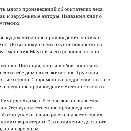
ть много произведений об обитателях леса.
так и зарубежные авторы. Названия книг о
очтению:
ое художественное произведение написал
нг. «Книга джунглей» окунет подростков в
вут мальчик Маугли и его разношёрстная
аштанка. Пожалуй, почти любой школьник
авести себе домашнее животное. Грустная
тские сердца. Современные подростки также с
тературное произведение Антона Чехова о
Ричарда Адамса. Его рассказ называется
». Это художественное произведение
 Автор увлекательно рассказывает о своих
 ярким характером. Это сочинение доставит
, но и взрослым.