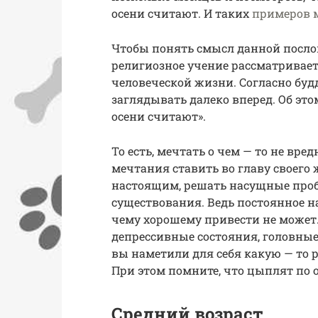
осени считают. И таких
примеров 
Чтобы понять смысл данной послов
религиозное учение рассматривае
человеческой жизни. Согласно буд
заглядывать далеко вперед. Об этом
осени считают».
То есть, мечтать о чем — то не вред
мечтания ставить во главу своего
настоящим, решать насущные пробл
существования. Ведь постоянное н
чему хорошему привести не может.
депрессивные состояния, головные 
вы наметили для себя какую — то р
При этом помните, что цыплят по 
Средний возраст