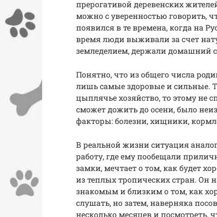
прерогативой деревенских жителей
можно с уверенностью говорить, ч
появился в те времена, когда на Ру
время люди выживали за счет нат
земледелием, держали домашний ск
Понятно, что из общего числа роди
лишь самые здоровые и сильные. Т
цыплячье хозяйство, то этому не 
сможет дожить до осени, было неи
факторы: болезни, хищники, кормле
В реальной жизни ситуация аналог
работу, где ему пообещали прилич
замки, мечтает о том, как будет хо
из теплых тропических стран. Он 
знакомым и близким о том, как хор
слушать, но затем, наверняка посо
несколько месяцев и посмотреть, ч