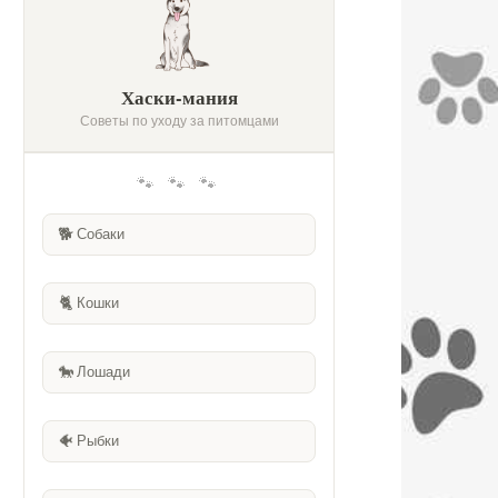
Хаски-мания
Советы по уходу за питомцами
🐾 🐾 🐾
🐕
Собаки
🐈
Кошки
🐎
Лошади
🐠
Рыбки