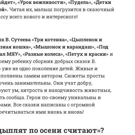
айдет», «Урок вежливости», «Пудель», «Детки
ей».
Читая их, малыш погрузится в сказочный
су всего нового и интересного!
х В. Сутеева
«Три котенка», «Цыпленок и
изная кошка», «Мышонок и карандаш», «Под
зал МЯУ», «Разные колеса», «Петух и краски»
и
оему ребенку сборник добрых сказок В.
о уже не одно поколение детей. Живые и
полнены самим автором. Сюжеты просты
очень занимательны. Они учат добру,
уют ум, хитрость и находчивость животных,
ать сообща. Герои по-своему уникальны и
ами. Все сказки написаны с огромной
речитываться ими вновь и вновь!
цыплят по осени считают»?