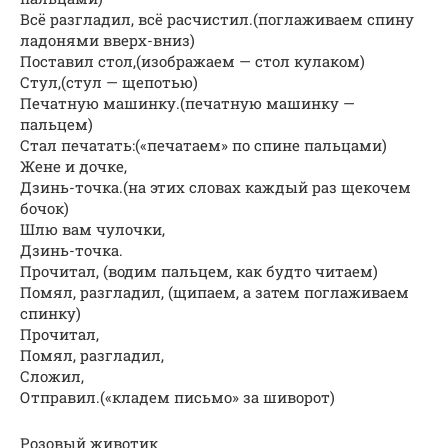
Всё разгладил, всё расчистил.(поглаживаем спину
ладонями вверх-вниз)
Поставил стол,(изображаем — стол кулаком)
Стул,(стул — щепотью)
Печатную машинку.(печатную машинку —
пальцем)
Стал печатать:(«печатаем» по спине пальцами)
Жене и дочке,
Дзинь-точка.(на этих словах каждый раз щекочем
бочок)
Шлю вам чулочки,
Дзинь-точка.
Прочитал, (водим пальцем, как будто читаем)
Помял, разгладил, (щипаем, а затем поглаживаем
спинку)
Прочитал,
Помял, разгладил,
Сложил,
Отправил.(«кладем письмо» за шиворот)
Розовый животик