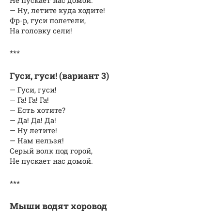
— Ну, летите куда ходите!
Фр-р, гуси полетели,
На головку сели!
***
Гуси, гуси! (вариант 3)
— Гуси, гуси!
— Га! Га! Га!
— Есть хотите?
— Да! Да! Да!
— Ну летите!
— Нам нельзя!
Серый волк под горой,
Не пускает нас домой.
***
Мыши водят хоровод