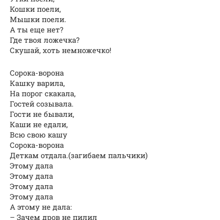
Кошки поели,
Мышки поели.
А ты еще нет?
Где твоя ложечка?
Скушай, хоть немножечко!
Сорока-ворона
Кашку варила,
На порог скакала,
Гостей созывала.
Гости не бывали,
Каши не едали,
Всю свою кашу
Сорока-ворона
Деткам отдала.(загибаем пальчики)
Этому дала
Этому дала
Этому дала
Этому дала
А этому не дала:
– Зачем дров не пилил