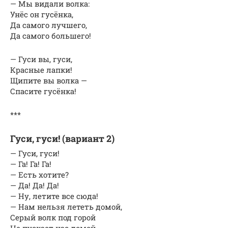
— Мы видали волка:
Унёс он гусёнка,
Да самого лучшего,
Да самого большего!
— Гуси вы, гуси,
Красные лапки!
Щипите вы волка —
Спасите гусёнка!
***
Гуси, гуси! (вариант 2)
— Гуси, гуси!
— Га! Га! Га!
— Есть хотите?
— Да! Да! Да!
— Ну, летите все сюда!
— Нам нельзя лететь домой,
Серый волк под горой
Не пускает нас домой.