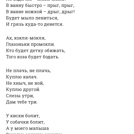
В ванну быстро – прыг, прыг,
В ванне ножкой – дрыг, дрыг!
Будет мыло пениться,
И грязь куда-то денется.
Ах, кокля-мокля,
Глазоньки промокли.
Кто будет детку обижать,
Того коза будет бодать.
Не плачь, не плачь,
Куплю калач.
Не хныч, не ной,
Куплю другой.
Слезы утри,
Дам тебе три.
У киски болит,
У собачки болит,
А у моего малыша