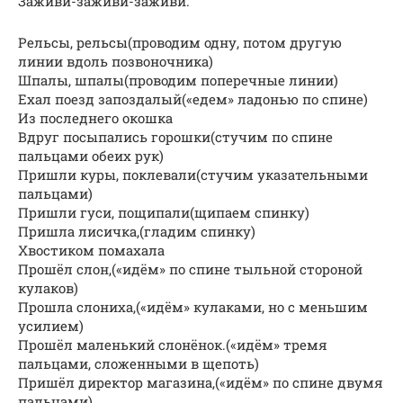
Заживи-заживи-заживи.
Рельсы, рельсы(проводим одну, потом другую
линии вдоль позвоночника)
Шпалы, шпалы(проводим поперечные линии)
Ехал поезд запоздалый(«едем» ладонью по спине)
Из последнего окошка
Вдруг посыпались горошки(стучим по спине
пальцами обеих рук)
Пришли куры, поклевали(стучим указательными
пальцами)
Пришли гуси, пощипали(щипаем спинку)
Пришла лисичка,(гладим спинку)
Хвостиком помахала
Прошёл слон,(«идём» по спине тыльной стороной
кулаков)
Прошла слониха,(«идём» кулаками, но с меньшим
усилием)
Прошёл маленький слонёнок.(«идём» тремя
пальцами, сложенными в щепоть)
Пришёл директор магазина,(«идём» по спине двумя
пальцами)