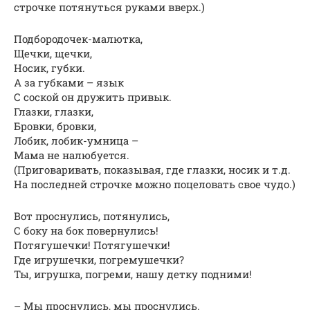
строчке потянуться руками вверх.)
Подбородочек-малютка,
Щечки, щечки,
Носик, губки.
А за губками – язык
С соской он дружить привык.
Глазки, глазки,
Бровки, бровки,
Лобик, лобик-умница –
Мама не налюбуется.
(Приговаривать, показывая, где глазки, носик и т.д.
На последней строчке можно поцеловать свое чудо.)
Вот проснулись, потянулись,
С боку на бок повернулись!
Потягушечки! Потягушечки!
Где игрушечки, погремушечки?
Ты, игрушка, погреми, нашу детку подними!
– Мы проснулись, мы проснулись.