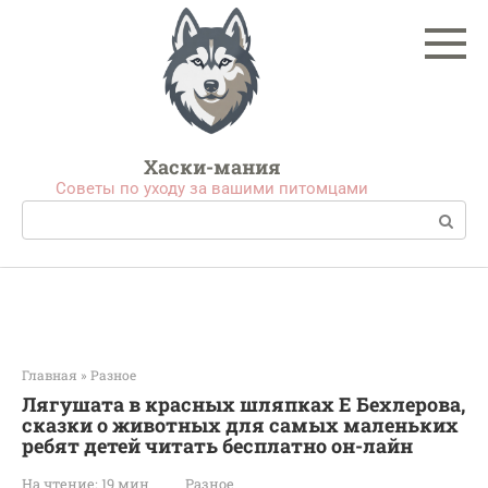
Перейти
к
контенту
Хаски-мания
Советы по уходу за вашими питомцами
Поиск:
Главная
»
Разное
Лягушата в красных шляпках Е Бехлерова,
сказки о животных для самых маленьких
ребят детей читать бесплатно он-лайн
На чтение:
19 мин
Разное