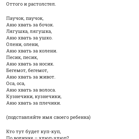
Оттого и растолстел.
Паучок, паучок,
Аню хвать за бочок.
Лягушка, лягушка,
Аню хвать за ушко.
Олени, олени,
Аню хвать за колени.
Песик, песик,
Аню хвать за носик.
Бегемот, бегемот,
Аню хвать за живот.
Оса, оса,
Аню хвать за волоса.
Кузнечики, кузнечики,
Аню хвать за плечики.
(подставляйте имя своего ребенка)
Кто тут будет куп-куп,
По водичке – хлюп-хлюп?