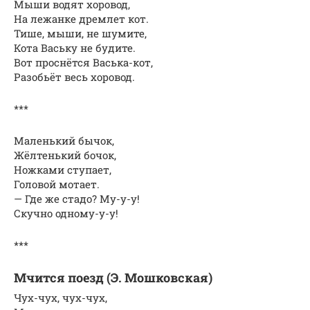
Мыши водят хоровод,
На лежанке дремлет кот.
Тише, мыши, не шумите,
Кота Ваську не будите.
Вот проснётся Васька-кот,
Разобьёт весь хоровод.
***
Маленький бычок,
Жёлтенький бочок,
Ножками ступает,
Головой мотает.
— Где же стадо? Му-у-у!
Скучно одному-у-у!
***
Мчится поезд (Э. Мошковская)
Чух-чух, чух-чух,