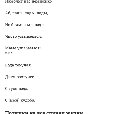
Намочит нас немножко,
Ай, лады, лады, лады,
Не боимся мы воды!
Чисто умываемся,
Маме улыбаемся!
* * *
Вода текучая,
Дитя растучее.
С гуся вода,
С (имя) худоба.
Потешки на все случаи жизни