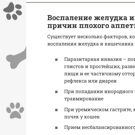
Воспаление желудка и
причин плохого аппет
Существует несколько факторов, к
воспаления желудка и кишечника 
Паразитарная инвазия – по
глистов и простейших, разв
пищи и ее частичному отто
рефлекса или диареи
При попадании инородного 
травмирование
При уремическом гастрите,
почек у кошек
Прием несбалансированног