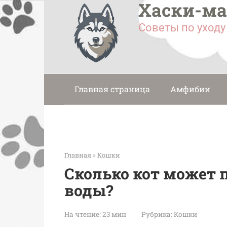
Хаски-м
Перейти
к
Советы по уход
контенту
Главная страница
Амфибии
Главная
»
Кошки
Сколько кот может 
воды?
На чтение:
23 мин
Рубрика:
Кошки