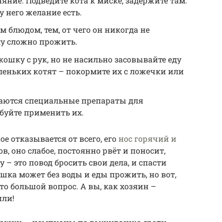
яние. Подведите кота к миске, задержите там.
 него желание есть.
 блюдом, тем, от чего он никогда не
му сложно прожить.
кошку с рук, но не насильно засовывайте еду
аленьких котят – покормите их с ложечки или
даются специальные препараты для
буйте применить их.
е отказывается от всего, его
нос горячий и
в, оно слабое, постоянно рвёт и поносит,
 – это повод бросить свои дела, и спасти
шка может без воды и еды прожить, но вот,
то большой вопрос. А вы, как хозяин –
или!