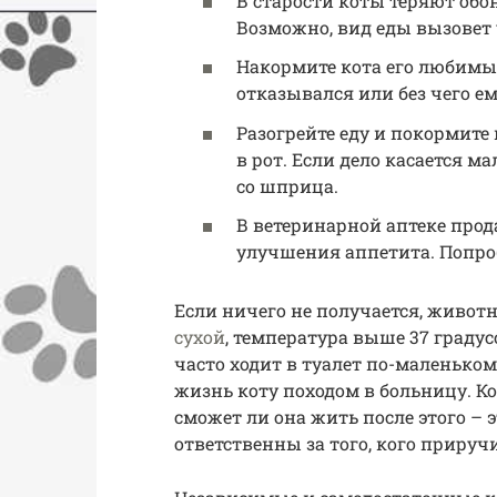
В старости коты теряют обон
Возможно, вид еды вызовет у
Накормите кота его любимым
отказывался или без чего е
Разогрейте еду и покормите 
в рот. Если дело касается м
со шприца.
В ветеринарной аптеке про
улучшения аппетита. Попро
Если ничего не получается, животно
сухой
, температура выше 37 градусо
часто ходит в туалет по-маленькому
жизнь коту походом в больницу. Ко
сможет ли она жить после этого – э
ответственны за того, кого прируч