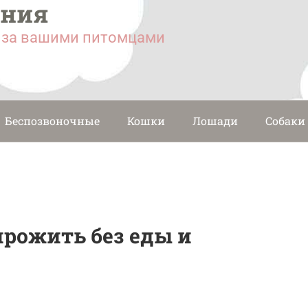
ания
у за вашими питомцами
Беспозвоночные
Кошки
Лошади
Собаки
прожить без еды и