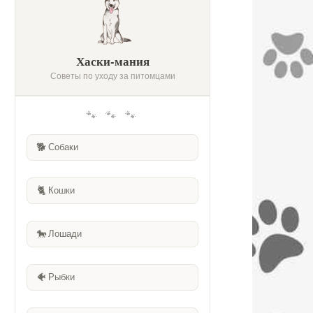
Хаски-мания
Советы по уходу за питомцами
🐾 🐾 🐾
🐕
Собаки
🐈
Кошки
🐎
Лошади
🐠
Рыбки