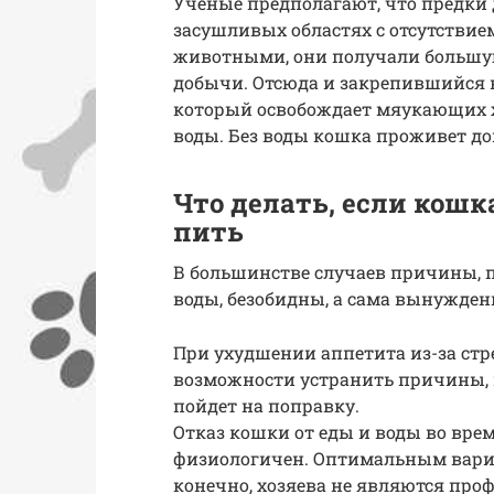
Ученые предполагают, что предк
засушливых областях с отсутстви
животными, они получали большу
добычи. Отсюда и закрепившийся 
который освобождает мяукающих х
воды. Без воды кошка проживет до
Что делать, если кошк
пить
В большинстве случаев причины, 
воды, безобидны, а сама вынужден
При ухудшении аппетита из-за стр
возможности устранить причины, 
пойдет на поправку.
Отказ кошки от еды и воды во вре
физиологичен. Оптимальным вариа
конечно, хозяева не являются пр