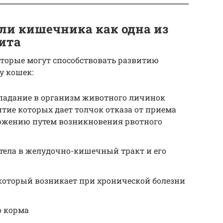
ли кишечника как одна из
ита
оторые могут способствовать развитию
у кошек:
падание в организм животного личинок
итие которых дает толчок отказа от приема
ржению путем возникновения рвотного
тела в желудочно-кишечный тракт и его
 который возникает при хронической болезни
о корма