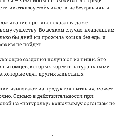
кошки — чемпионы по выживанию среди
ти их отказоустойчивости не безграничны.
звоживание противопоказаны даже
ому существу. Во всяком случае, владельцам
лько бы дней ни прожила кошка без еды и
режим не пойдет.
укающие создания получают из пищи. Это
х питомцев, которых кормят натуральными
, которые едят других животных.
шки извлекают из продуктов питания, может
очно. Однако в действительности при
овой на «натуралку» кошачьемуу организм не