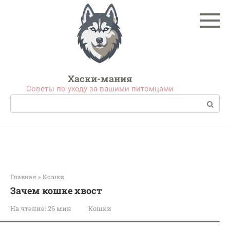
Перейти
к
контенту
Хаски-мания
Советы по уходу за вашими питомцами
Поиск:
Главная
»
Кошки
Зачем кошке хвост
На чтение:
26 мин
Кошки