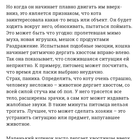
Но когда он начинает плавно двигать им вверх-
вниз, это является признаком, что кота
заинтересовала какая-то вещь или объект. Он будет
ходить вокруг него, обнюхивать, пытаться поймать.
Это может быть что угодно: пролетевшая мимо
муха, новая игрушка, мешок с продуктами
Раздражение. Испытывая подобные эмоции, кошка
начинает ритмично дергать хвостом вправо-влево.
Так она показывает, что сложившаяся ситуация ей
неприятно. К примеру, питомец может посчитать,
что время для ласки выбрано неудачно.
Страх, паника. Определить, что коту очень страшно,
человеку несложно – животное дергает хвостом, со
всей силой стуча им об пол. У него трясется все
тело, расширены зрачки, а сам кот может издавать
жалобные звуки. В такие минуты питомца нельзя
трогать. Лучшее, что может сделать хозяин – это
устранить ситуацию или предмет, напугавшее
животное.
Маленький котенок часто дергает хвостиком вверх,