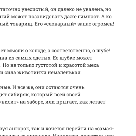
статочно увесистый, он далеко не увалень, но
ний может позавидовать даже гимнаст. А ко
вый товарищ. Его «словарный» запас огромен!
т мысли о холоде, а соответственно, о шубе!
дна из самых одетых. Ее шубке может
 Но не только густотой и красотой меха
о и сила животинки немаленькая.
ые. И все же, они остаются очень
т сибиряк, который всей своей
«висит» на заборе, или прыгает, как летает!
уя ангорок, так и хочется перейти на «самая-
ующего ее признака! Например, известно, что