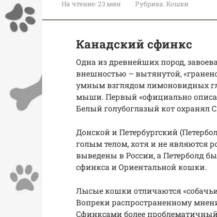
На чтение:
23 мин
Рубрика:
Кошки
Канадский сфинкс
Одна из древнейших пород, завоев
внешностью – вытянутой, «гранено
умным взглядом лимоновидных гла
мыши. Первый «официально описа
Белый голубоглазый кот охранял 
Донской и Петербургский (Петербо
голым телом, хотя и не являются 
выведены в России, а Петерболд б
сфинкса и Ориентальной кошки.
Лысые кошки отличаются «собачьи
Вопреки распространенному мнению
Сфинксами более проблематичный