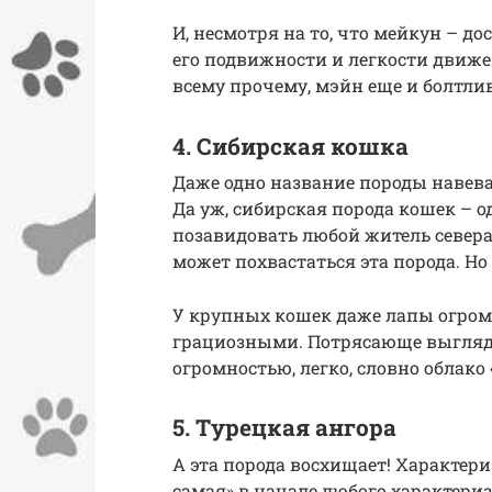
И, несмотря на то, что мейкун – до
его подвижности и легкости движе
всему прочему, мэйн еще и болтли
4. Сибирская кошка
Даже одно название породы навевае
Да уж, сибирская порода кошек – о
позавидовать любой житель севера.
может похвастаться эта порода. Н
У крупных кошек даже лапы огромн
грациозными. Потрясающе выгляди
огромностью, легко, словно облако 
5. Турецкая ангора
А эта порода восхищает! Характериз
самая» в начале любого характериз