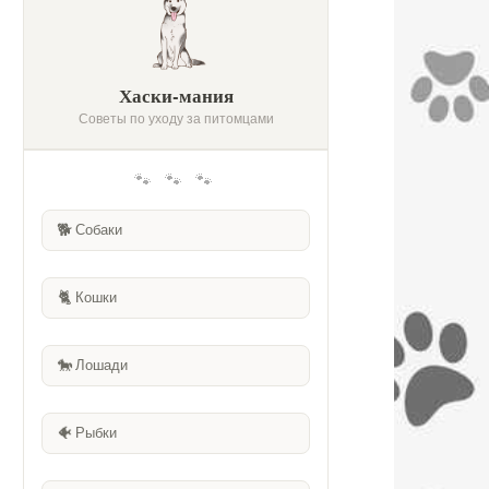
Хаски-мания
Советы по уходу за питомцами
🐾 🐾 🐾
🐕
Собаки
🐈
Кошки
🐎
Лошади
🐠
Рыбки