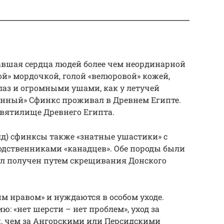
авшая сердца людей более чем неординарной
й» мордочкой, голой «велюровой» кожей,
з и огромными ушами, как у летучей
нный» Сфинкс проживал в Древнем Египте.
Святилище Древнего Египта.
лд) сфинксы также «знатные ушастики» с
родственниками «канадцев». Обе породы были
ыл получен путем скрещивания Донского
м нравом» и нуждаются в особом уходе.
: «нет шерсти – нет проблем», уход за
, чем за Ангорскими или Персидскими