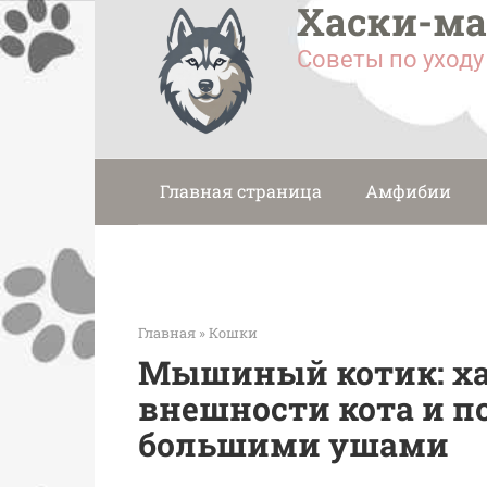
Хаски-м
Перейти
к
Советы по уход
контенту
Главная страница
Амфибии
Главная
»
Кошки
Мышиный котик: ха
внешности кота и п
большими ушами