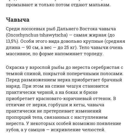
промывают и только потом отдают малькам.
Чавыча
Среди лососевых рыб Дальнего Востока чавыча
(Oncorhynchus tshawytscha) — самая жирная (до
13,5%). Особи этого вида довольно крупные (средняя
длина — 90 см, а вес — до 25 кг). Тело чавычи очень
массивное, по форме напоминает торпеду.
Окраска у взрослой рыбы до нереста серебристая с
темной спиной, покрытой поперечными полосами.
Перед размножением нерка приобретает брачный
наряд. При этом на спине чешуя становится
практически черной, а на боках и брюхе
приобретает красновато-коричневый оттенок. В
отличие от нерки, горбуши и кеты, чавыча
практически не претерпевает изменений
пропорций тела, связанных с наступлением
нереста. У некоторых особей возможно появление
зубов, а у самцов — искривление челюстей.