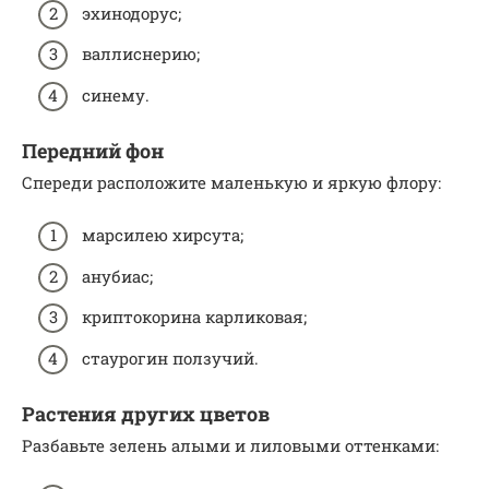
эхинодорус;
валлиснерию;
синему.
Передний фон
Спереди расположите маленькую и яркую флору:
марсилею хирсута;
анубиас;
криптокорина карликовая;
стаурогин ползучий.
Растения других цветов
Разбавьте зелень алыми и лиловыми оттенками: