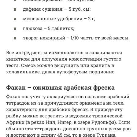
дафния сушеная — 5 куб. см;
минеральные удобрения – 2 г;
глюкоза – 5 таблеток;
творог нежирный – 1/10 часть от всей массы.
Все ингредиенты измельчаются и завариваются
кипятком для получения консистенции густого
теста. Смесь можно высушить или хранить в
холодильнике, давая аулофорусам порционно.
Фахак – ожившая арабская фреска
Фахак получил у аквариумистов название арабский
тетраодон из-за причудливого орнамента на теле,
характерного для арабских фресок. В природе эту
рыбку можно встретить в водоемах тропической
Африки (в реках Нил, Нигер, в озере Рудольфа). Если
обычно эти тетраодоны довольно крупных размеров
и достигают в длину 45 см, то в озере Туркана,