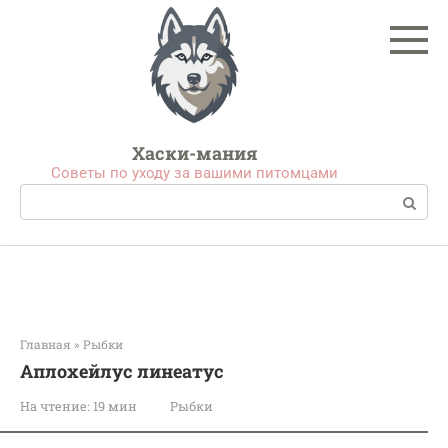
Перейти
к
контенту
Хаски-мания
Советы по уходу за вашими питомцами
Поиск:
Главная
»
Рыбки
Аплохейлус линеатус
На чтение:
19 мин
Рыбки