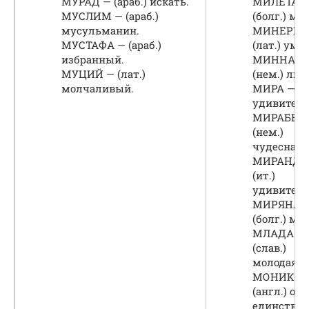
МУРАД — (араб.) искать.
МИЛЕТА 
МУСЛИМ — (араб.)
(болг.) ми
мусульманин.
МИНЕРВА
МУСТАФА — (араб.)
(лат.) ум.
избранный.
МИННА —
МУЦИЙ — (лат.)
(нем.) люб
молчаливый.
МИРА — (и
удивитель
МИРАБЕЛ
(нем.)
чудесная.
МИРАНДА
(ит.)
удивитель
МИРЯНА 
(болг.) ми
МЛАДА —
(слав.)
молодая.
МОНИКА 
(англ.) оди
единстве