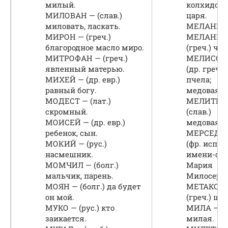
милый.
колхидско
МИЛОВАН — (слав.)
царя.
миловать, ласкать.
МЕЛАНЬЯ,
МИРОН — (греч.)
МЕЛАНИ 
благородное масло миро.
(греч.) че
МИТРОФАН — (греч.)
МЕЛИССА
явленный матерью.
(др. греч.)
МИХЕЙ — (др. евр.)
пчела;
равный богу.
медовая.
МОДЕСТ — (лат.)
МЕЛИТИН
скромный.
(слав.)
МОИСЕЙ — (др. евр.)
медовая.
ребенок, сын.
МЕРСЕДЕ
МОКИЙ — (рус.)
(фр. исп.) 
насмешник.
имени-фр
МОМЧИЛ — (болг.)
Мария
мальчик, парень.
Милосерд
МОЯН — (болг.) да будет
МЕТАКСА 
он мой.
(греч.) ше
МУКО — (рус.) кто
МИЛА — (б
заикается.
милая.