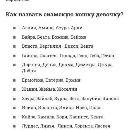
Как назвать сиамскую кошку девочку?
Агния, Амина, Асура, Арди
Байра, Беата, Божена, Бейона
Власта, Вергилия, Викси, Венга
Гайянэ, Галатея, Гелада, Гвен, Геба, Гейла
Доротея, Дениз, Делма, Диметра, Джура,
Добри
Ермогена, Евтерна, Ермия
Жанви, Жейма, Жоселин
Заура, Зайнаб, Зурна, Зета, Занубия, Зинона
Исида, Иоланта, Илина, Ивея, Иола
Кайра, Камала, Кори, Калипсо, Кенга
Лурдес, Линэя, Линти, Лорента, Ласкея