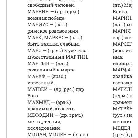
свободный человек.
(ит.) Мари
МАРВИН — (др. герм.)
Елена.
военная победа.
МАРИНА 
МАРИУС — (лат.)
(лат.) мор
римское родовое имя.
МАРИЯ — (
МАРК, МАРКУС— (лат.)
евр.) жела
быть вялым, слабым.
МАРСЕЛЛ
МАРС — (греч.) мужчина,
(исп. итал.
мужественный.МАРТИН,
имя
МАРТЫН — (лат.)
нарицател
рожденный в марте.
МАРФА — (
МАРУФ — (араб.)
хозяйка,
известный.
госпожа.
МАТВЕЙ — (др. рус.) дар
МАТИЛЬД
Бога.
(герм.) сил
МАХМУД — (араб.)
сражение.
хвалимый, хвалить.
МАТРЁНА
МЕФОДИЙ — (др. греч.)
(рус.) зна
метод, теория,
женщина.
исследование.
МЕДЕЯ —
МИЛАН, МИЛЕН — (слав.)
(греч.) до