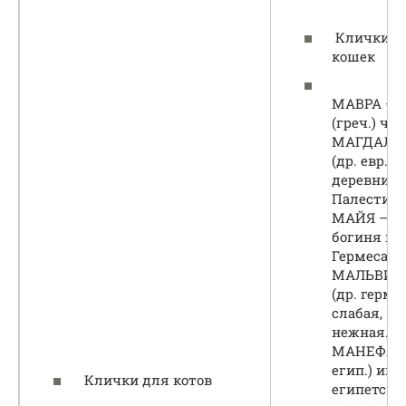
Клички д
кошек
МАВРА —
(греч.) че
МАГДАЛИ
(др. евр.) 
деревни в
Палестине
МАЙЯ — (г
богиня ма
Гермеса.
МАЛЬВИН
(др. герм.)
слабая,
нежная.
МАНЕФА —
егип.) имя
Клички для котов
египетско