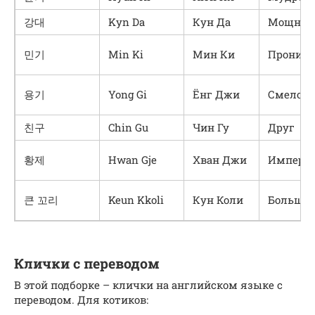
강대
Kуn Da
Кун Да
Мощный
민기
Min Ki
Мин Ки
Проница
용기
Yong Gi
Ёнг Джи
Смелост
친구
Chin Gu
Чин Гу
Друг
황제
Hwan Gje
Хван Джи
Императ
큰 꼬리
Keun Kkoli
Кун Коли
Большой
Клички с переводом
В этой подборке – клички на английском языке с
переводом. Для котиков: