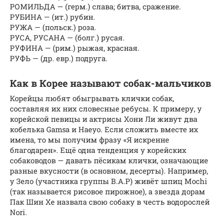
РОМИЛЬДА — (герм.) слава; битва, сражение.
РУБИНА — (ит.) рубин.
РУЖА — (польск.) роза.
РУСА, РУСАНА — (болг.) русая.
РУФИНА — (рим.) рыжая, красная.
РУФЬ — (др. евр.) подруга.
Как в Корее называют собак-мальчиков
Корейцы любят обыгрывать клички собак,
составляя их них словесные ребусы. К примеру, у
корейской певицы и актрисы Хони Ли живут два
кобелька Gamsa и Haeyo. Если сложить вместе их
имена, то мы получим фразу «Я искренне
благодарен». Ещё одна тенденция у корейских
собаководов — давать пёсикам клички, означающие
разные вкусности (в основном, десерты). Например,
у Зело (участника группы B.A.P) живёт шпиц Mochi
(так называется рисовое пирожное), а звезда дорам
Пак Шин Хе назвала свою собаку в честь водорослей
Nori.