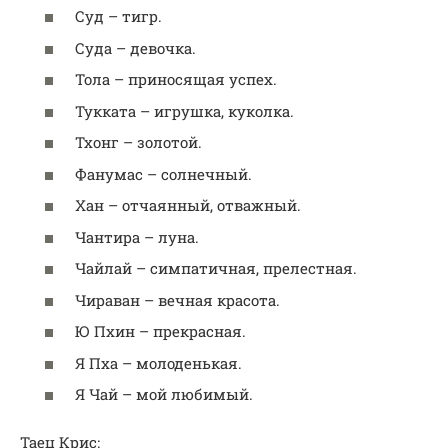
Суд – тигр.
Суда – девочка.
Тола – приносящая успех.
Тукката – игрушка, куколка.
Тхонг – золотой.
Фанумас – солнечный.
Хан – отчаянный, отважный.
Чантира – луна.
Чайлай – симпатичная, прелестная.
Чираван – вечная красота.
Ю Пхин – прекрасная.
Я Пха – молоденькая.
Я Чай – мой любимый.
Таец Крис: