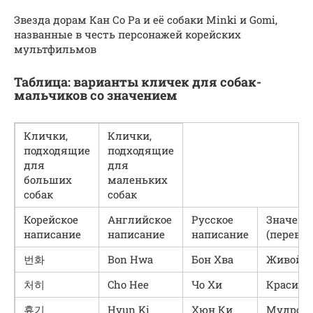
Звезда дорам Кан Со Ра и её собаки Minki и Gomi,
названные в честь персонажей корейских
мультфильмов
Таблица: варианты кличек для собак-
мальчиков со значением
Клички,
Клички,
подходящие
подходящие
для
для
больших
маленьких
собак
собак
Корейское
Английское
Русское
Значени
написание
написание
написание
(перевод
번화
Bon Hwa
Бон Хва
Живой, 
처히
Cho Hee
Чо Хи
Красив
휸기
Hyun Ki
Хюн Ки
Мудрос