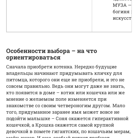
МУЗА — (гр
богиня на
искусств.
Особенности выбора – на что
ориентироваться
Сначала приобрети котенка. Нередко будущие
владельцы начинают придумывать кличку для
питомца, которого они еще не приобрели, и это не
совсем правильно. Ведь они могут даже не знать,
кто появится в доме – котик или кошечка или же
мнение о желаемом поле изменяется при
знакомстве со своим четвероногим другом. Мало
того, придуманное заранее имя может вовсе не
подойти малышке – Соня окажется гиперактивной
кошечкой, а Крошка окажется самой крупной
девочкой в помете гигантских, по кошачьим мерам,
мейн-кунов. И еще, особый подход требуют