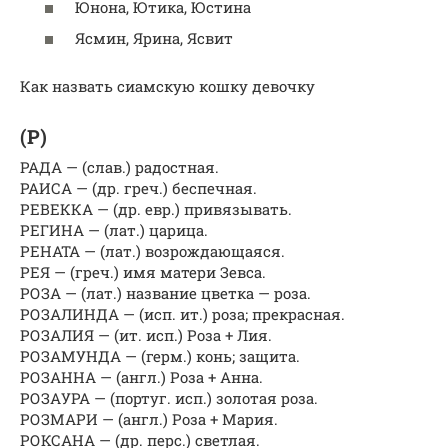
Юнона, Ютика, Юстина
Ясмин, Ярина, Ясвит
Как назвать сиамскую кошку девочку
(Р)
РАДА — (слав.) радостная.
РАИСА — (др. греч.) беспечная.
РЕВЕККА — (др. евр.) привязывать.
РЕГИНА — (лат.) царица.
РЕНАТА — (лат.) возрождающаяся.
РЕЯ — (греч.) имя матери Зевса.
РОЗА — (лат.) название цветка — роза.
РОЗАЛИНДА — (исп. ит.) роза; прекрасная.
РОЗАЛИЯ — (ит. исп.) Роза + Лия.
РОЗАМУНДА — (герм.) конь; защита.
РОЗАННА — (англ.) Роза + Анна.
РОЗАУРА — (португ. исп.) золотая роза.
РОЗМАРИ — (англ.) Роза + Мария.
РОКСАНА — (др. перс.) светлая.