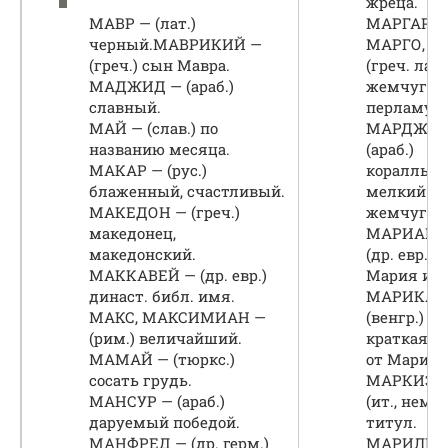
жреца.
МАВР — (лат.)
МАРГАРИТ
черный.МАВРИКИЙ —
МАРГО, Р
(греч.) сын Мавра.
(греч. лат.
МАДЖИД — (араб.)
жемчуг,
славный.
перламутр
МАЙ — (слав.) по
МАРДЖАН
названию месяца.
(араб.)
МАКАР — (рус.)
кораллы,
блаженный, счастливый.
мелкий
МАКЕДОН — (греч.)
жемчуг.
македонец,
МАРИАНН
македонский.
(др. евр.)
МАККАВЕЙ — (др. евр.)
Мария и А
династ. библ. имя.
МАРИКА 
МАКС, МАКСИМИАН —
(венгр.)
(рим.) величайший.
краткая ф
МАМАЙ — (тюркс.)
от Мария 
сосать грудь.
МАРКИЗА
МАНСУР — (араб.)
(ит., нем.)
даруемый победой.
титул.
МАНФРЕД — (др. герм.)
МАРИЛЕН