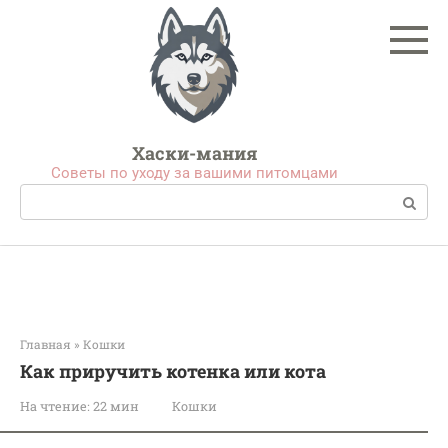
Перейти
к
контенту
Хаски-мания
Советы по уходу за вашими питомцами
Поиск:
Главная
»
Кошки
Как приручить котенка или кота
На чтение:
22 мин
Кошки