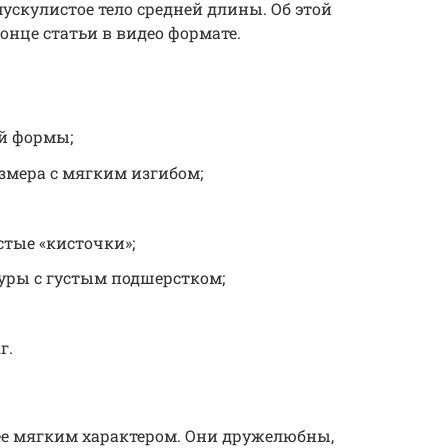
скулистое тело средней длины. Об этой
онце статьи в видео формате.
й формы;
змера с мягким изгибом;
стые «кисточки»;
уры с густым подшерстком;
г.
е мягким характером. Они дружелюбны,