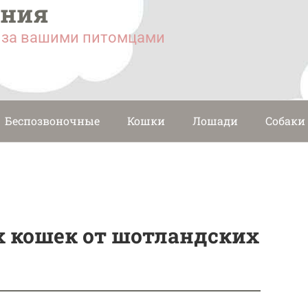
ания
у за вашими питомцами
Беспозвоночные
Кошки
Лошади
Собаки
х кошек от шотландских