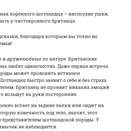
знак коренного шотландца – вислоухие ушки,
ыть у чистокровного британца.
дсказки, благодаря которым вы точно не
емьи!
 и дружелюбные по натуре. Британские
нь любят одиночество. Даже первая встреча
ороды может прояснить истинное
отландец быстро заявит о себе и без страха
ателем. Британец не проявит никаких эмоций
его возьмут на руки посторонние.
енно встает на задние лапки или сидит на
вторую конечность под тело, значит, этот
 представителем шотландской породы. У
ивычек не наблюдается.