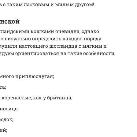
ть с таким ласковым и милым другом!
анской
тландскими кошками очевидна, однако
 визуально определить каждую породу.
купили настоящего шотландца с мягким и
дуем ориентироваться на такие особенности
емного приплюснутая;
та;
 коренастые, как у британца;
носице;
одок;
ий;