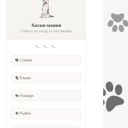
Хаски-мания
Советы по уходу за питомцами
🐾 🐾 🐾
🐕
Собаки
🐈
Кошки
🐎
Лошади
🐠
Рыбки