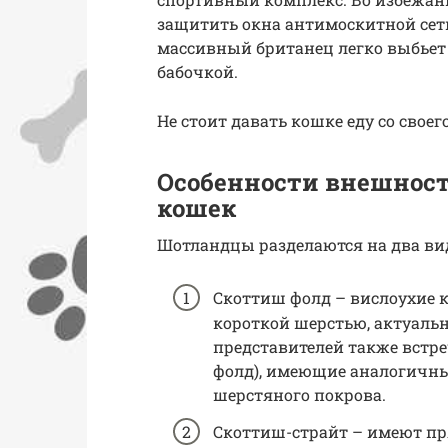
защитить окна антимоскитной се
массивный британец легко выбьет 
бабочкой.
Не стоит давать кошке еду со своег
Особенности внешност
кошек
Шотландцы разделаются на два ви
Скоттиш фолд – вислоухие 
короткой шерстью, актуальн
представителей также встр
фолд), имеющие аналогичн
шерстяного покрова.
Скоттиш-страйт – имеют п