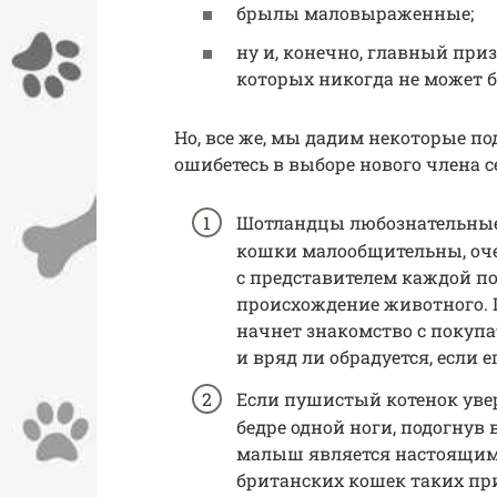
брылы маловыраженные;
ну и, конечно, главный при
которых никогда не может б
Но, все же, мы дадим некоторые по
ошибетесь в выборе нового члена с
Шотландцы любознательные
кошки малообщительны, оче
с представителем каждой п
происхождение животного. Ш
начнет знакомство с покуп
и вряд ли обрадуется, если 
Если пушистый котенок увер
бедре одной ноги, подогнув 
малыш является настоящим
британских кошек таких пр