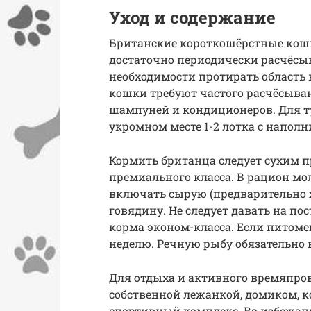
Уход и содержание
Британские короткошёрстные кошки
достаточно периодически расчёсыв
необходимости протирать область
кошки требуют частого расчёсыва
шампуней и кондиционеров. Для т
укромном месте 1-2 лотка с наполн
Кормить британца следует сухим 
премиального класса. В рацион м
включать сырую (предварительно
говядину. Не следует давать на пос
корма эконом-класса. Если питоме
неделю. Речную рыбу обязательно 
Для отдыха и активного времяпро
собственной лежанкой, домиком, 
спортивный комплекс. Во избежан