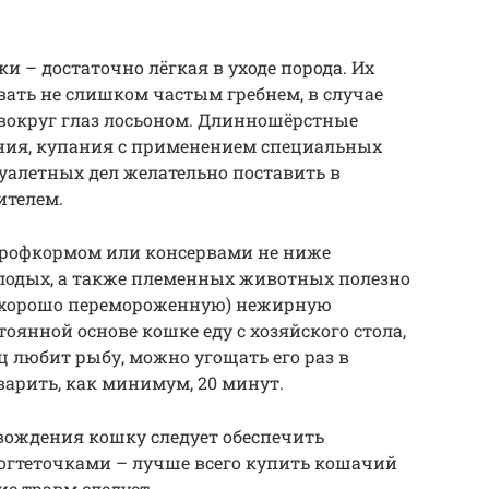
 – достаточно лёгкая в уходе порода. Их
ать не слишком частым гребнем, в случае
 вокруг глаз лосьоном. Длинношёрстные
ния, купания с применением специальных
уалетных дел желательно поставить в
ителем.
профкормом или консервами не ниже
олодых, а также племенных животных полезно
 хорошо перемороженную) нежирную
тоянной основе кошке еду с хозяйского стола,
ц любит рыбу, можно угощать его раз в
варить, как минимум, 20 минут.
вождения кошку следует обеспечить
когтеточками – лучше всего купить кошачий
ие травм следует