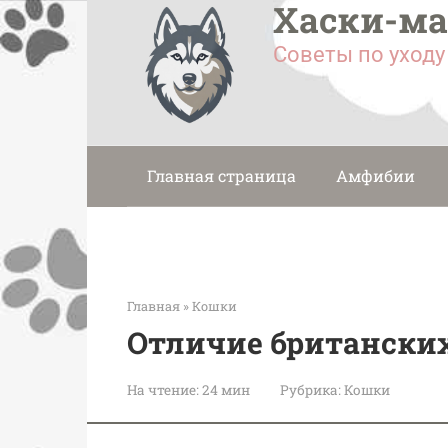
Хаски-м
Перейти
к
Советы по уход
контенту
Главная страница
Амфибии
Главная
»
Кошки
Отличие британски
На чтение:
24 мин
Рубрика:
Кошки