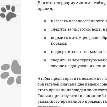
Для этого террариумистам необхо
правил:
избегать перенаселенности 
следить за чистотой воды в 
кормить питомцев разнообр
кормом;
поддерживать оптимальные 
следить за температурными 
случае не допуская их пониж
Чтобы предотвратить возможное з
обитателей сначала две недели сод
этого времени наблюдая за их сос
Только при отсутствии каких-либ
указанного временного промежутк
древолазам.