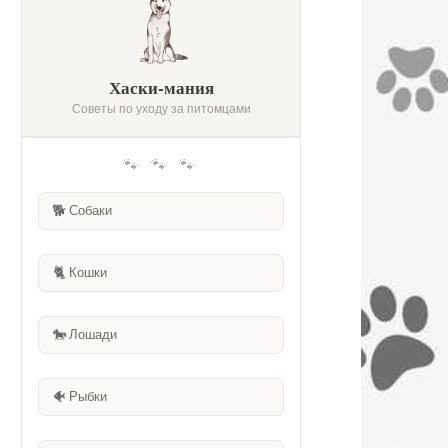
Хаски-мания
Советы по уходу за питомцами
🐾 🐾 🐾
🐕
Собаки
🐈
Кошки
🐎
Лошади
🐠
Рыбки