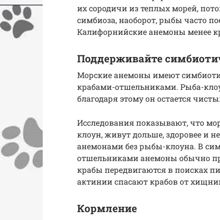
их сородичи из теплых морей, пот
симбиоза, наоборот, рыбы часто п
Калифорнийские анемоны менее к
Поддерживайте симбиоти
Морские анемоны имеют симбиоти
крабами-отшельниками. Рыба-клоун
благодаря этому он остается чист
Исследования показывают, что мо
клоун, живут дольше, здоровее и н
анемонами без рыбы-клоуна. В си
отшельниками анемоны обычно пр
крабы передвигаются в поисках пи
актинии спасают крабов от хищни
Кормление