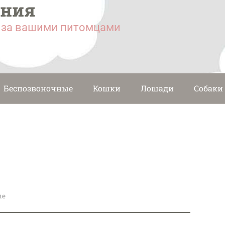
ания
у за вашими питомцами
Беспозвоночные
Кошки
Лошади
Собаки
ые