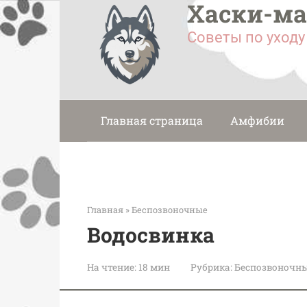
Хаски-м
Перейти
к
Советы по уход
контенту
Главная страница
Амфибии
Главная
»
Беспозвоночные
Водосвинка
На чтение:
18 мин
Рубрика:
Беспозвоночн