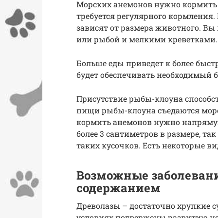
Морских анемонов нужно кормить н
требуется регулярного кормления.
зависят от размера животного. В
или рыбой и мелкими креветками. 
Больше еды приведет к более быст
будет обеспечивать необходимый б
Присутствие рыбы-клоуна способст
пищи рыбы-клоуна съедаются морс
кормить анемонов нужно напрямую
более 3 сантиметров в размере, так
таких кусочков. Есть некоторые в
Возможные заболевани
содержанием
Древолазы – достаточно хрупкие 
условиях подвержены развитию не