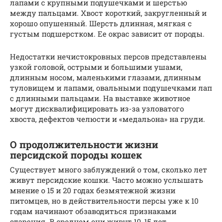
лапами с крупными подушечками и шерстью
между пальцами. Хвост короткий, закругленный и
хорошо опушенный. Шерсть длинная, мягкая с
густым подшерстком. Ее окрас зависит от породы.
Недостатки нечистокровных персов представлены
узкой головой, острыми и большими ушами,
длинным носом, маленькими глазами, длинным
туловищем и лапами, овальными подушечками лап
с длинными пальцами. На выставке животное
могут дисквалифицировать из-за узловатого
хвоста, дефектов челюсти и «медальона» на груди.
О продолжительности жизни
персидской породы кошек
Существует много заблуждений о том, сколько лет
живут персидские кошки. Часто можно услышать
мнение о 15 и 20 годах безмятежной жизни
питомцев, но в действительности персы уже к 10
годам начинают обзаводиться признаками
старения. В среднем они живут 10-15 лет.