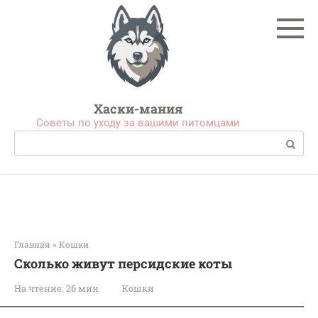
Перейти
к
контенту
Хаски-мания
Советы по уходу за вашими питомцами
Поиск:
Главная
»
Кошки
Сколько живут персидские коты
На чтение:
26 мин
Кошки