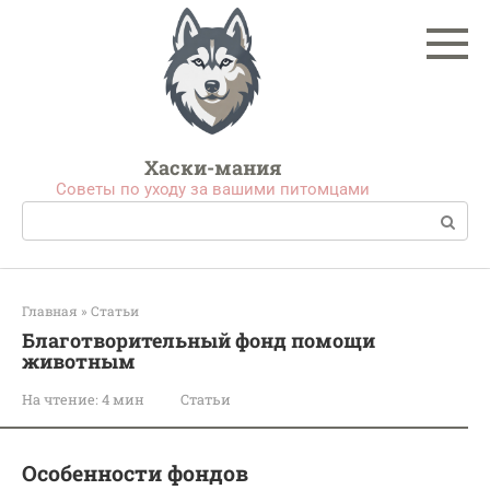
Перейти
к
контенту
Хаски-мания
Советы по уходу за вашими питомцами
Поиск:
Главная
»
Статьи
Благотворительный фонд помощи
животным
На чтение:
4 мин
Статьи
Особенности фондов