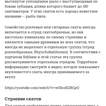
вытянутое уплощённое рыло с выступающими по
бокам зубцами, длина которого бывает до 180
сантиметров. У этих скатов есть хорошо известное
название – рыба-пила.
Семейство рохлевые или гитарные скаты иногда
включается в отряд скатообразные, но они
настолько уникальны по своему строению и
являются самыми древними из всех скатов, что
иногда их выделяют в отдельную группу (отряд
рохлеобразные, Rhynchobatiformes). В соответствии с
порталом fishbase в этой статье эта группа
рассматривается отдельным отрядом. Подробную
информацию смотрите в видео, которое показывает
акулохвостого ската, иногда принимаемого за
акулу.
https://youtube.com/watch?v=wOhu5I2BCpU
Строение скатов
Для скатов свойственно иметь сплющенное тело, с