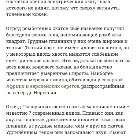
является слепой электрический скат, глаза
которого не видят, потому что сверху затянуты
тоненькой кожей.
Отряд ромботелых скатов своё название получил
благодаря форме тела, напоминающей ромб или
квадрат. Грудные плавники у них очень широкие и
тонкие. Тонкий хвост не имеет ядовитых шипов, но
у некоторых вдоль хвоста имеются слабенькие
электрические органы. Эти виды-скатов обитают во
всех водах мирового океана, но большинство
предпочитает умеренные широты. Наиболее
известна морская лисица, обитающая у
северной
Африки и европейских берегов
, распространённая
на север до Норвегии.
Отряд Пилорылых скатов самый малочисленный –
известно 7 современных видов. Плавают они, как
акулы: главным движителем является хвостовой
плавник, а грудные меньше, чем у других скатов.
Удлинённым телом они напоминают акул. Имеют