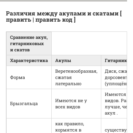
Различия между акулами и скатами [
править | править код ]
Сравнение акул,
гитарниковых
и скатов
Характеристика
Акулы
Гитарников
Веретенообразная,
Диск, сжат
Форма
сжатая
дорсовентр
латерально
(уплощённы
Имеются у 
Имеются не у
видов. Раз
Брызгальца
всех видов
лучше, чем 
акул .
как правило,
кормятся в
существуют