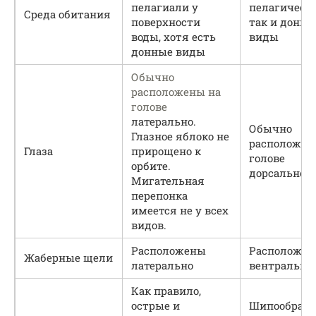
пелагиали у
пелагически
Среда обитания
поверхности
так и донны
воды, хотя есть
виды
донные виды
Обычно
расположены на
голове
латерально.
Обычно
Глазное яблоко не
расположен
Глаза
прирощено к
голове
орбите.
дорсально
Мигательная
перепонка
имеется не у всех
видов.
Расположены
Расположе
Жаберные щели
латерально
вентрально
Как правило,
острые и
Шипообразн