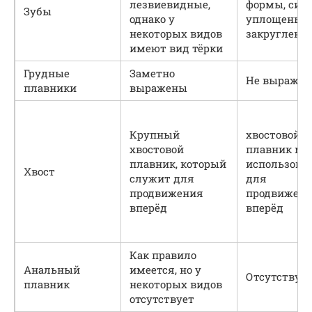
лезвиевидные,
формы, сил
Зубы
однако у
уплощены 
некоторых видов
закруглены
имеют вид тёрки
Грудные
Заметно
Не выраже
плавники
выражены
Крупный
хвостовой
хвостовой
плавник мо
плавник, который
использова
Хвост
служит для
для
продвижения
продвижен
вперёд
вперёд
Как правило
Анальный
имеется, но у
Отсутствует
плавник
некоторых видов
отсутствует