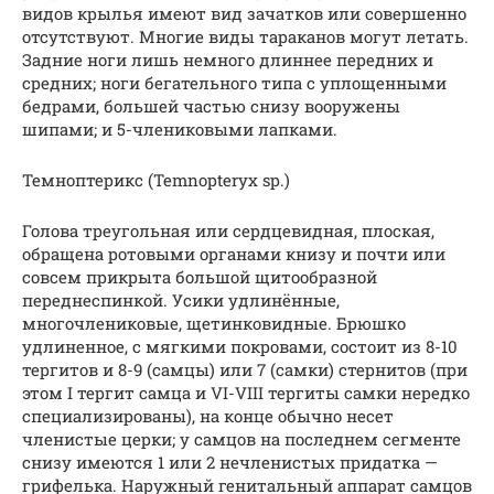
видов крылья имеют вид зачатков или совершенно
отсутствуют. Многие виды тараканов могут летать.
Задние ноги лишь немного длиннее передних и
средних; ноги бегательного типа с уплощенными
бедрами, большей частью снизу вооружены
шипами; и 5-члениковыми лапками.
Темноптерикс (Temnopteryx sp.)
Голова треугольная или сердцевидная, плоская,
обращена ротовыми органами книзу и почти или
совсем прикрыта большой щитообразной
переднеспинкой. Усики удлинённые,
многочлениковые, щетинковидные. Брюшко
удлиненное, с мягкими покровами, состоит из 8-10
тергитов и 8-9 (самцы) или 7 (самки) стернитов (при
этом I тергит самца и VI-VIII тергиты самки нередко
специализированы), на конце обычно несет
членистые церки; у самцов на последнем сегменте
снизу имеются 1 или 2 нечленистых придатка —
грифелька. Наружный генитальный аппарат самцов