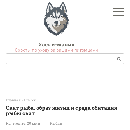
Перейти
к
контенту
Хаски-мания
Советы по уходу за вашими питомцами
Поиск:
Главная
»
Рыбки
Скат рыба. образ жизни и среда обитания
рыбы скат
На чтение:
20 мин
Рыбки