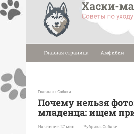
Хаски-м
Перейти
к
Советы по уход
контенту
Главная страница
Амфибии
Главная
»
Собаки
Почему нельзя фот
младенца: ищем п
На чтение:
27 мин
Рубрика:
Собаки