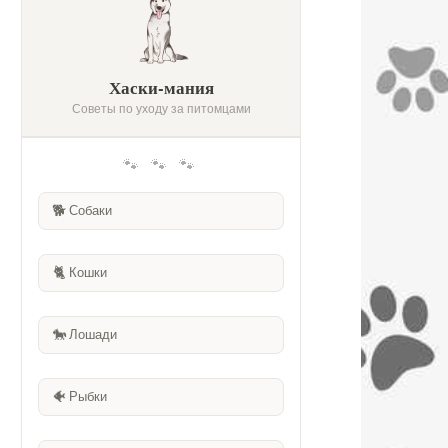
Хаски-мания
Советы по уходу за питомцами
🐾 🐾 🐾
🐕
Собаки
🐈
Кошки
🐎
Лошади
🐠
Рыбки