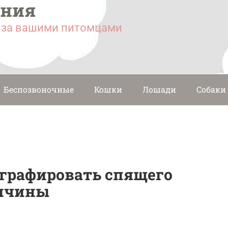
ания
у за вашими питомцами
Беспозвоночные
Кошки
Лошади
Собаки
ографировать спящего
ричины