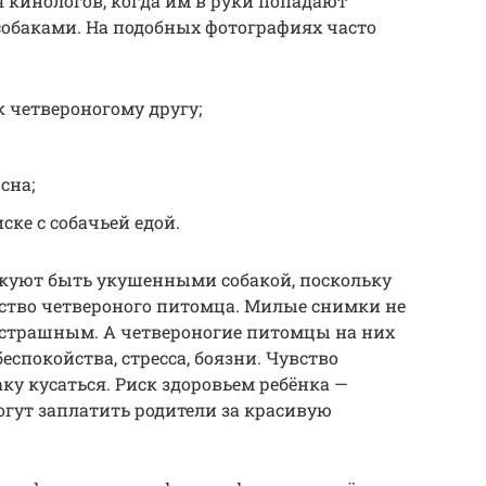
 кинологов, когда им в руки попадают
собаками. На подобных фотографиях часто
 четвероногому другу;
сна;
ске с собачьей едой.
скуют быть укушенными собакой, поскольку
нство четвероного питомца. Милые снимки не
 страшным. А четвероногие питомцы на них
еспокойства, стресса, боязни. Чувство
аку кусаться. Риск здоровьем ребёнка —
гут заплатить родители за красивую