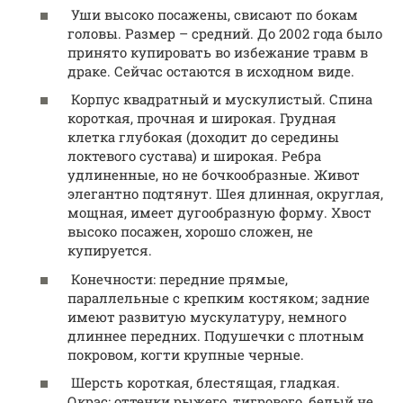
Уши высоко посажены, свисают по бокам
головы. Размер – средний. До 2002 года было
принято купировать во избежание травм в
драке. Сейчас остаются в исходном виде.
Корпус квадратный и мускулистый. Спина
короткая, прочная и широкая. Грудная
клетка глубокая (доходит до середины
локтевого сустава) и широкая. Ребра
удлиненные, но не бочкообразные. Живот
элегантно подтянут. Шея длинная, округлая,
мощная, имеет дугообразную форму. Хвост
высоко посажен, хорошо сложен, не
купируется.
Конечности: передние прямые,
параллельные с крепким костяком; задние
имеют развитую мускулатуру, немного
длиннее передних. Подушечки с плотным
покровом, когти крупные черные.
Шерсть короткая, блестящая, гладкая.
Окрас: оттенки рыжего, тигрового, белый не