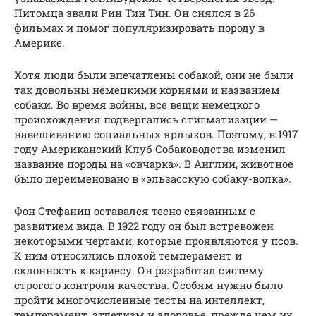
Питомца звали Рин Тин Тин. Он снялся в 26
фильмах и помог популяризировать породу в
Америке.
Хотя люди были впечатлены собакой, они не были
так довольны немецкими корнями и названием
собаки. Во время войны, все вещи немецкого
происхождения подвергались стигматизации —
навешиванию социальных ярлыков. Поэтому, в 1917
году Американский Клуб Собаководства изменил
название породы на «овчарка». В Англии, животное
было переименовано в «эльзасскую собаку-волка».
Фон Стефаниц оставался тесно связанным с
развитием вида. В 1922 году он был встревожен
некоторыми чертами, которые проявляются у псов.
К ним относились плохой темперамент и
склонность к кариесу. Он разработал систему
строгого контроля качества. Особям нужно было
пройти многочисленные тесты на интеллект,
темперамент, атлетизм и здоровье, прежде чем их