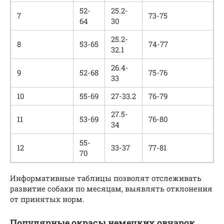
52-
25.2-
7
73-75
64
30
25.2-
8
53-65
74-77
32.1
26.4-
9
52-68
75-76
33
10
55-69
27-33.2
76-79
27.5-
11
53-69
76-80
34
55-
12
33-37
77-81
70
Информативные таблицы позволят отслеживать
развитие собаки по месяцам, выявлять отклонения
от принятых норм.
Популярные окрасы немецких овчарок