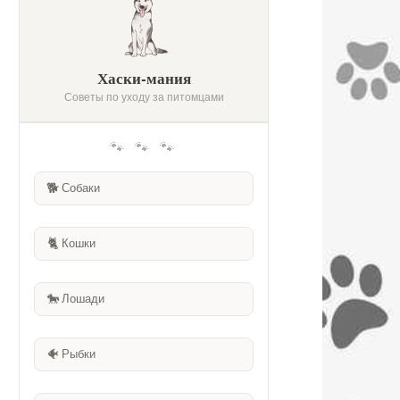
Хаски-мания
Советы по уходу за питомцами
🐾 🐾 🐾
🐕
Собаки
🐈
Кошки
🐎
Лошади
🐠
Рыбки