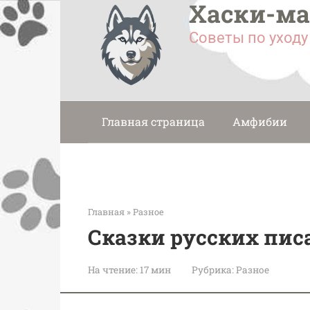
Хаски-м
Перейти
к
Советы по уход
контенту
Главная страница
Амфибии
Главная
»
Разное
Сказки русских писа
На чтение:
17 мин
Рубрика:
Разное