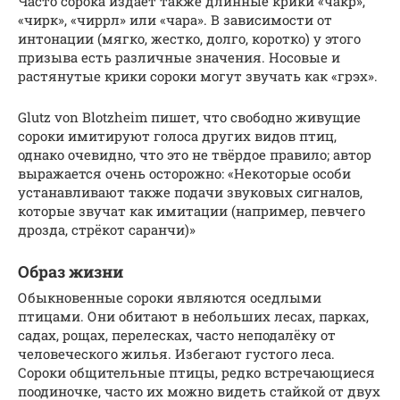
Часто сорока издает также длинные крики «чакр»,
«чирк», «чиррл» или «чара». В зависимости от
интонации (мягко, жестко, долго, коротко) у этого
призыва есть различные значения. Носовые и
растянутые крики сороки могут звучать как «грэх».
Glutz von Blotzheim пишет, что свободно живущие
сороки имитируют голоса других видов птиц,
однако очевидно, что это не твёрдое правило; автор
выражается очень осторожно: «Некоторые особи
устанавливают также подачи звуковых сигналов,
которые звучат как имитации (например, певчего
дрозда, стрёкот саранчи)»
Образ жизни
Обыкновенные сороки являются оседлыми
птицами. Они обитают в небольших лесах, парках,
садах, рощах, перелесках, часто неподалёку от
человеческого жилья. Избегают густого леса.
Сороки общительные птицы, редко встречающиеся
поодиночке, часто их можно видеть стайкой от двух