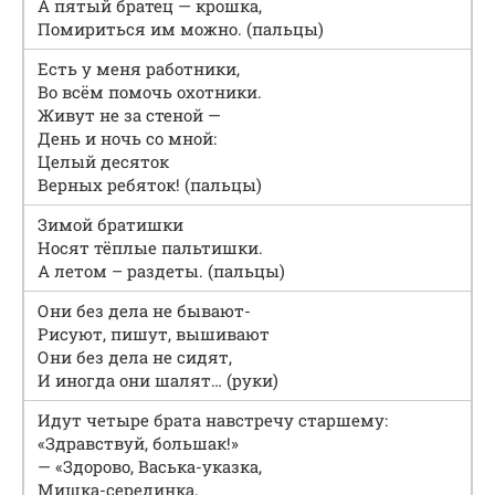
А пятый братец — крошка,
Помириться им можно. (пальцы)
Есть у меня работники,
Во всём помочь охотники.
Живут не за стеной —
День и ночь со мной:
Целый десяток
Верных ребяток! (пальцы)
Зимой братишки
Носят тёплые пальтишки.
А летом – раздеты. (пальцы)
Они без дела не бывают-
Рисуют, пишут, вышивают
Они без дела не сидят,
И иногда они шалят… (руки)
Идут четыре брата навстречу старшему:
«Здравствуй, большак!»
— «Здорово, Васька-указка,
Мишка-серединка,