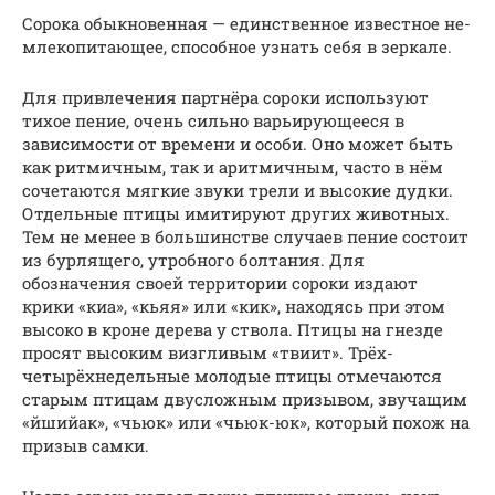
Сорока обыкновенная — единственное известное не-
млекопитающее, способное узнать себя в зеркале.
Для привлечения партнёра сороки используют
тихое пение, очень сильно варьирующееся в
зависимости от времени и особи. Оно может быть
как ритмичным, так и аритмичным, часто в нём
сочетаются мягкие звуки трели и высокие дудки.
Отдельные птицы имитируют других животных.
Тем не менее в большинстве случаев пение состоит
из бурлящего, утробного болтания. Для
обозначения своей территории сороки издают
крики «киа», «кьяя» или «кик», находясь при этом
высоко в кроне дерева у ствола. Птицы на гнезде
просят высоким визгливым «твиит». Трёх-
четырёхнедельные молодые птицы отмечаются
старым птицам двусложным призывом, звучащим
«йшийак», «чьюк» или «чьюк-юк», который похож на
призыв самки.