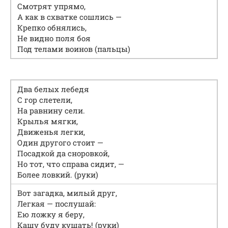
Смотрят упрямо,
А как в схватке сошлись —
Крепко обнялись,
Не видно поля боя
Под телами воинов (пальцы)
Два белых лебедя
С гор слетели,
На равнину сели.
Крылья мягки,
Движенья легки,
Один другого стоит —
Посадкой да сноровкой,
Но тот, что справа сидит, —
Более ловкий. (руки)
Вот загадка, милый друг,
Легкая — послушай:
Ею ложку я беру,
Кашу буду кушать! (руки)