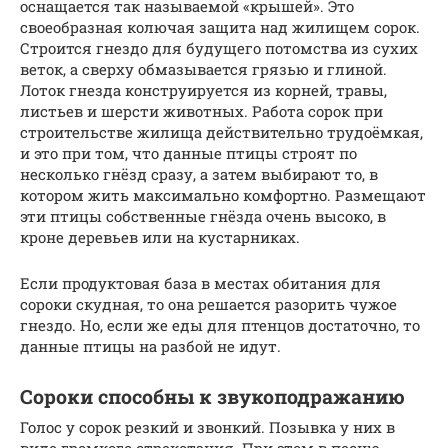
оснащается так называемой «крышей». Это
своеобразная колючая защита над жилищем сорок.
Строится гнездо для будущего потомства из сухих
веток, а сверху обмазывается грязью и глиной.
Лоток гнезда конструируется из корней, травы,
листьев и шерсти животных. Работа сорок при
строительстве жилища действительно трудоёмкая,
и это при том, что данные птицы строят по
несколько гнёзд сразу, а затем выбирают то, в
котором жить максимально комфортно. Размещают
эти птицы собственные гнёзда очень высоко, в
кроне деревьев или на кустарниках.
Если продуктовая база в местах обитания для
сороки скудная, то она решается разорить чужое
гнездо. Но, если же еды для птенцов достаточно, то
данные птицы на разбой не идут.
Сороки способны к звукоподражанию
Голос у сорок резкий и звонкий. Позывка у них в
виде громкого стрекотания. При этом в песню