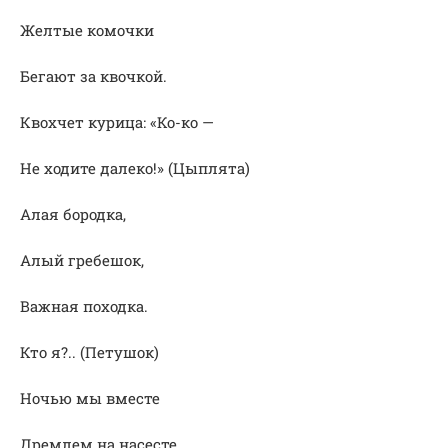
Желтые комочки
Бегают за квочкой.
Квохчет курица: «Ко-ко —
Не ходите далеко!» (Цыплята)
Алая бородка,
Алый гребешок,
Важная походка.
Кто я?.. (Петушок)
Ночью мы вместе
Дремлем на насесте,